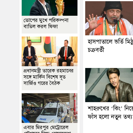
তোপের মুখে পরিকল্পনা
বাতিল করল ফিফা
হাসপাতালে ভর্তি মিঠ
চক্রবর্তী
প্রধানমন্ত্রী তারেক রহমানের
সঙ্গে মার্কিন বিশেষ দূত
সার্জিও গরের বৈঠক
শাহরুখের ‘কিং’ নিয়
ফাঁস হলো নতুন তথ্য
এবার মিরপুর মেট্রোরেল