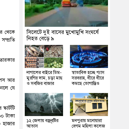
ের থেকে
সিলেটে দুই বাসের মুখোমুখি সংঘর্ষে
নিহত বেড়ে ৯
সম্প্রতি
 তারকার
নাগালের বাইরে ডিম-
স্বাভাবিক হচ্ছে গ্যাস
মুরগির দাম, চড়া মাছ
সরবরাহ, ধীরে ধীরে
 টপস আর
ও সবজির বাজার
কমছে ভোগান্তিও
জানলে যে
্কার্টটি
০০ টাকা
১২ জেলায় বজ্রবৃষ্টির
মনপুরায় মনোয়ারা
৩ হাজার
আভাস
বেগম মহিলা কলেজ