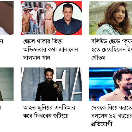
ুন
জেলে থাকার তিক্ত
বলিউড ছেড়ে ‘কৃষ
অভিজ্ঞতার কথা জানালেন
হতে চেয়েছিলেন ই
সালমান খান
গৌতম
ে
আহত জুনিয়র এনটিআর,
দেবকে বিয়ে করত
কবে ফিরবেন শুটিংয়ে
বললেন ৯২ বছরে
প্রতিযোগী