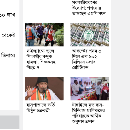
সরকারিকরণের
উদ্যোগ: প্রশংসায়
ভাসছেন এমপি নয়ন
 ১০ লাখ
র থেকেই
থাইল্যান্ডে স্কুলে
আগস্টের প্রথম ৫
ে ডিনারে
শিক্ষার্থীর বন্দুক
দিনে এল ৬০২
হামলা, শিক্ষকসহ
মিলিয়ন ডলার
নিহত ৭
রেমিট্যান্স
হাসপাতালে ভর্তি
টাঙ্গাইলে মৃত বাস-
মিঠুন চক্রবর্তী
মিনিবাস মালিকদের
পরিবারকে আর্থিক
অনুদান প্রদান