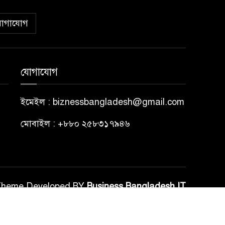
োগাযোগ
যোগাযোগ
ইমেইল : biznessbangladesh@gmail.com
মোবাইল : +৮৮০ ২৫৮৩১৭৯৪৬
Theme Developed BY
Business Bangladesh IT