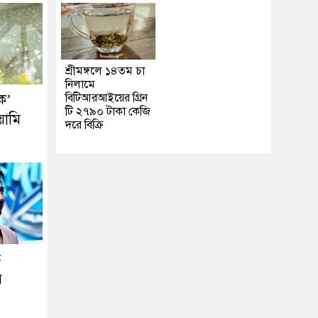
শ্রীমঙ্গলে ১৪তম চা
নিলামে
ক’
বিটিআরআইয়ের গ্রিন
টি ২৭৯০ টাকা কেজি
য়ামি
দরে বিক্রি
ে
র