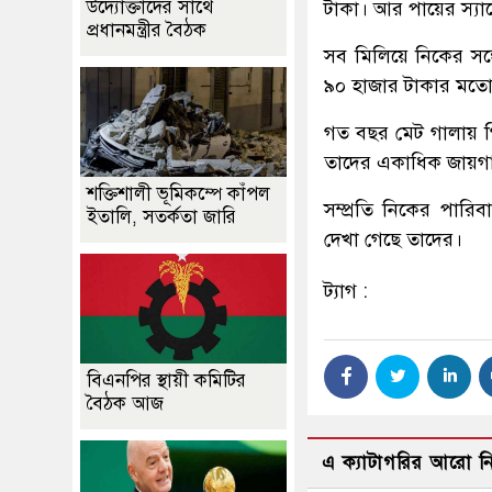
উদ্যোক্তাদের সাথে
টাকা। আর পায়ের স্যা
প্রধানমন্ত্রীর বৈঠক
সব মিলিয়ে নিকের সঙ
৯০ হাজার টাকার মত
গত বছর মেট গালায় গ
তাদের একাধিক জায়গা
শক্তিশালী ভূমিকম্পে কাঁপল
সম্প্রতি নিকের পারিব
ইতালি, সতর্কতা জারি
দেখা গেছে তাদের।
ট্যাগ :
বিএনপির স্থায়ী কমিটির
বৈঠক আজ
এ ক্যাটাগরির আরো 