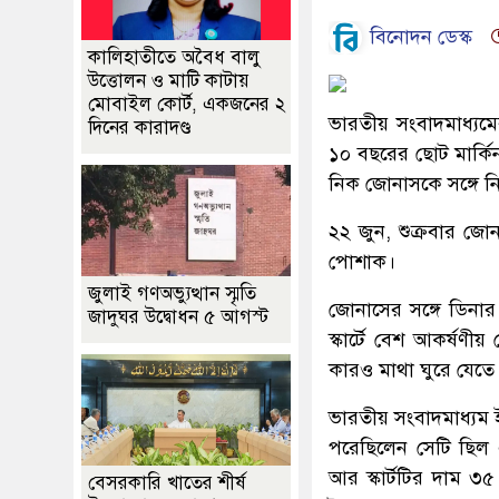
বিনোদন ডেস্ক
কালিহাতীতে অবৈধ বালু
উত্তোলন ও মাটি কাটায়
মোবাইল কোর্ট, একজনের ২
ভারতীয় সংবাদমাধ্যমে
দিনের কারাদণ্ড
১০ বছরের ছোট মার্কিন স
নিক জোনাসকে সঙ্গে ন
২২ জুন, শুক্রবার জ
পোশাক।
জুলাই গণঅভ্যুত্থান স্মৃতি
জোনাসের সঙ্গে ডিনার
জাদুঘর উদ্বোধন ৫ আগস্ট
স্কার্টে বেশ আকর্ষণীয়
কারও মাথা ঘুরে যেতে
ভারতীয় সংবাদমাধ্যম ইন
পরেছিলেন সেটি ছিল 
আর স্কার্টটির দাম 
বেসরকারি খাতের শীর্ষ