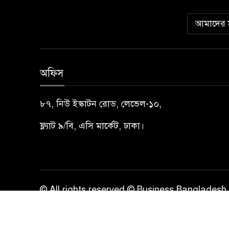
আমাদের স
অফিস
৮৭, নিউ ইস্কাটন রোড, লেভেল-১০,
ফ্ল্যাট ৯/বি, এসি মার্কেট, ঢাকা।
© All rights reserved © Business Bangladesh