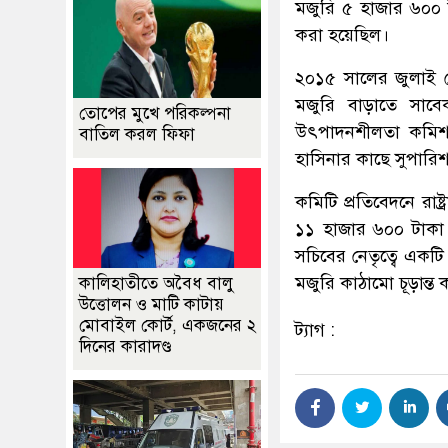
মজুরি ৫ হাজার ৬০০ ট
করা হয়েছিল।
২০১৫ সালের জুলাই থেকে
মজুরি বাড়াতে সাব
তোপের মুখে পরিকল্পনা
উৎপাদনশীলতা কমিশন
বাতিল করল ফিফা
হাসিনার কাছে সুপারি
কমিটি প্রতিবেদনে রাষ্ট
১১ হাজার ৬০০ টাকা ক
সচিবের নেতৃত্বে একটি 
মজুরি কাঠামো চূড়ান্ত
কালিহাতীতে অবৈধ বালু
উত্তোলন ও মাটি কাটায়
মোবাইল কোর্ট, একজনের ২
ট্যাগ :
দিনের কারাদণ্ড