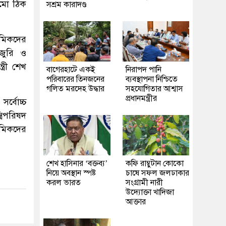
ামো ঠিক
সশ্রম কারাদণ্ড
্রমিকদের
জুরি ও
রী শেখ
‎বাগেরহাটে একই
নিরাপদ পানি
পরিবারের তিনজনের
ব্যবস্থাপনা নিশ্চিতে
গলিত মরদেহ উদ্ধার
সহযোগিতার আশ্বাস
প্রধানমন্ত্রীর
সর্বোচ্চ
রিপরিষদ
্রমিকদের
শেখ হাসিনার ‘বক্তব্য’
কফি রাম্বুটান কোকো
নিয়ে অবস্থান স্পষ্ট
চাষে সফল জলঢাকার
করল ভারত
সংগ্রামী নারী
উদ্যোক্তা খাদিজা
আক্তার