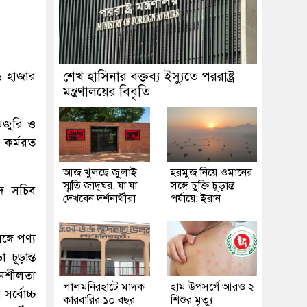
১১ হাজার
শেখ হাসিনার বক্তব্য ইস্যুতে পররাষ্ট্র
মন্ত্রণালয়ের বিবৃতি
 মজুরি ও
ে কর্মরত
আজ খুলছে জুলাই
হরমুজ নিয়ে ওমানের
স্মৃতি জাদুঘর, যা যা
সঙ্গে চুক্তি চূড়ান্ত
ষদ সচিব
দেখবেন দর্শনার্থীরা
পর্যায়ে: ইরান
্গে পণ্য
 চূড়ান্ত
দনশীলতা
লালমনিরহাটে মাদক
হাম উপসর্গে আরও ২
সর্বোচ্চ
কারবারির ১০ বছর
শিশুর মৃত্যু