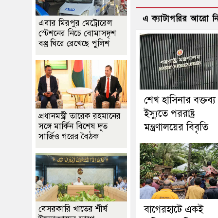
এ ক্যাটাগরির আরো 
এবার মিরপুর মেট্রোরেল
স্টেশনের নিচে বোমাসদৃশ
বস্তু ঘিরে রেখেছে পুলিশ
শেখ হাসিনার বক্তব্য
ইস্যুতে পররাষ্ট্র
প্রধানমন্ত্রী তারেক রহমানের
সঙ্গে মার্কিন বিশেষ দূত
মন্ত্রণালয়ের বিবৃতি
সার্জিও গরের বৈঠক
‎বাগেরহাটে একই
বেসরকারি খাতের শীর্ষ