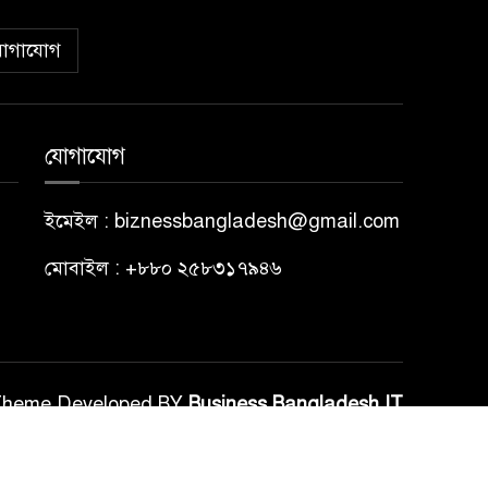
োগাযোগ
যোগাযোগ
ইমেইল : biznessbangladesh@gmail.com
মোবাইল : +৮৮০ ২৫৮৩১৭৯৪৬
Theme Developed BY
Business Bangladesh IT