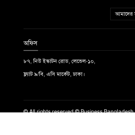
আমাদের স
অফিস
৮৭, নিউ ইস্কাটন রোড, লেভেল-১০,
ফ্ল্যাট ৯/বি, এসি মার্কেট, ঢাকা।
© All rights reserved © Business Bangladesh