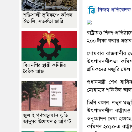
নিজস্ব প্রতিবেদক
শক্তিশালী ভূমিকম্পে কাঁপল
ইতালি, সতর্কতা জারি
রাষ্ট্রায়ত্ত শিল্প-প্রত
২০০ টাকা করার প্রস্তা
সোমবার রাজধানীর তেজগ
উৎপাদনশীলতা কমিশন, ২
বিএনপির স্থায়ী কমিটির
শ্রমিকদের মজুরি স্ক
বৈঠক আজ
প্রধানমন্ত্রী শেখ হ
মোহাম্মদ শফিউল আলম 
তিনি বলেন, নতুন মজুরি
উৎপাদনশীল রাষ্ট্রায়ত্
জুলাই গণঅভ্যুত্থান স্মৃতি
অনুমোদন দেয়া হয়েছে 
জাদুঘর উদ্বোধন ৫ আগস্ট
কমিশন ২০১০-এ রাষ্ট্রা