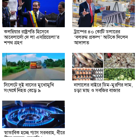
কলম্বিয়ার রাষ্ট্রপতি হিসেবে
ট্রাম্পের ৪০ কোটি ডলারের
আবেলার্দো দে লা এসপ্রিয়েলা’র
‘বলরুম প্রকল্প’ আটকে দিলেন
শপথ গ্রহণ
আদালত
সিলেটে দুই বাসের মুখোমুখি
নাগালের বাইরে ডিম-মুরগির দাম,
সংঘর্ষে নিহত বেড়ে ৯
চড়া মাছ ও সবজির বাজার
স্বাভাবিক হচ্ছে গ্যাস সরবরাহ, ধীরে