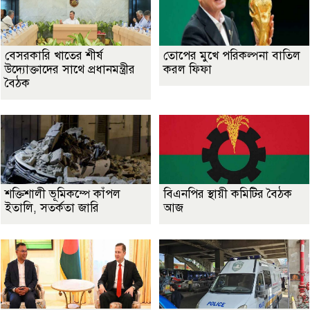
বেসরকারি খাতের শীর্ষ
তোপের মুখে পরিকল্পনা বাতিল
উদ্যোক্তাদের সাথে প্রধানমন্ত্রীর
করল ফিফা
বৈঠক
শক্তিশালী ভূমিকম্পে কাঁপল
বিএনপির স্থায়ী কমিটির বৈঠক
ইতালি, সতর্কতা জারি
আজ