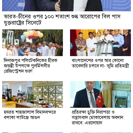
ভারত-চীনের ওপর ১০০ শতাংশ শুল্ক আরোপের বিল পাস
যুক্তরাষ্ট্রের সিনেটে
দিনাজপুর পলিটেকনিকের হীরক
বাংলাদেশের ওপর আর কোনো
জয়ন্তী উপলক্ষে পুনর্মিলনীর
তাবেদারি চলবে না- ভূমি প্রতিমন্ত্রী
রেজিস্ট্রেশন শুরু!
হযরত শাহজালাল বিমানবন্দরে
প্রতিরক্ষা চুক্তি নিরাপত্তা ও
বলাকা লাউঞ্জে আগুন
সন্ত্রাসবাদ মোকাবেলায় অবদান
রাখবে: এরদোয়ান