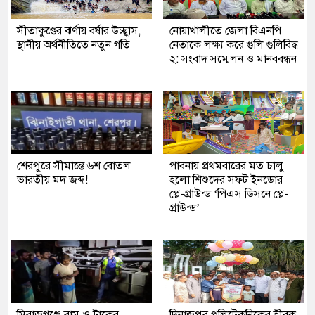
সীতাকুণ্ডের ঝর্ণায় বর্ষার উচ্ছ্বাস,
নোয়াখালীতে জেলা বিএনপি
স্থানীয় অর্থনীতিতে নতুন গতি
নেতাকে লক্ষ্য করে গুলি গুলিবিদ্ধ
২: সংবাদ সম্মেলন ও মানববন্ধন
শেরপুরে সীমান্তে ৬শ বোতল
পাবনায় প্রথমবারের মত চালু
ভারতীয় মদ জব্দ!
হলো শিশুদের সফট ইনডোর
প্লে-গ্রাউন্ড ‘পিএস ডিসনে প্লে-
গ্রাউন্ড’
সিরাজগঞ্জে বাস ও ট্রাকের
দিনাজপুর পলিটেকনিকের হীরক