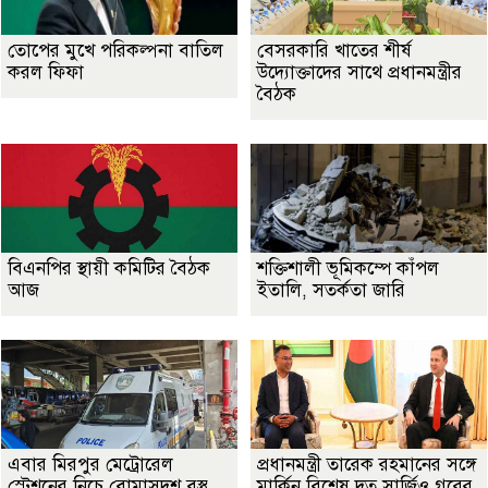
তোপের মুখে পরিকল্পনা বাতিল
বেসরকারি খাতের শীর্ষ
করল ফিফা
উদ্যোক্তাদের সাথে প্রধানমন্ত্রীর
বৈঠক
বিএনপির স্থায়ী কমিটির বৈঠক
শক্তিশালী ভূমিকম্পে কাঁপল
আজ
ইতালি, সতর্কতা জারি
এবার মিরপুর মেট্রোরেল
প্রধানমন্ত্রী তারেক রহমানের সঙ্গে
স্টেশনের নিচে বোমাসদৃশ বস্তু
মার্কিন বিশেষ দূত সার্জিও গরের