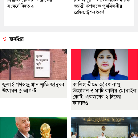
সংঘর্ষে নিহত ২
জয়ন্তী উপলক্ষে পুনর্মিলনীর
রেজিস্ট্রেশন শুরু!
জনপ্রিয়
জুলাই গণঅভ্যুত্থান স্মৃতি জাদুঘর
কালিহাতীতে অবৈধ বালু
উদ্বোধন ৫ আগস্ট
উত্তোলন ও মাটি কাটায় মোবাইল
কোর্ট, একজনের ২ দিনের
কারাদণ্ড