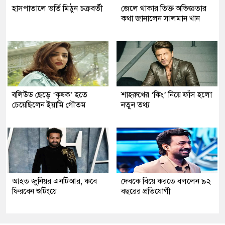
হাসপাতালে ভর্তি মিঠুন চক্রবর্তী
জেলে থাকার তিক্ত অভিজ্ঞতার
কথা জানালেন সালমান খান
বলিউড ছেড়ে ‘কৃষক’ হতে
শাহরুখের ‘কিং’ নিয়ে ফাঁস হলো
চেয়েছিলেন ইয়ামি গৌতম
নতুন তথ্য
আহত জুনিয়র এনটিআর, কবে
দেবকে বিয়ে করতে বললেন ৯২
ফিরবেন শুটিংয়ে
বছরের প্রতিযোগী