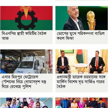
বিএনপির স্থায়ী কমিটির বৈঠক
তোপের মুখে পরিকল্পনা বাতিল
আজ
করল ফিফা
এবার মিরপুর মেট্রোরেল
প্রধানমন্ত্রী তারেক রহমানের সঙ্গে
স্টেশনের নিচে বোমাসদৃশ বস্তু
মার্কিন বিশেষ দূত সার্জিও গরের
ঘিরে রেখেছে পুলিশ
বৈঠক