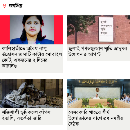
জনপ্রিয়
কালিহাতীতে অবৈধ বালু
জুলাই গণঅভ্যুত্থান স্মৃতি জাদুঘর
উত্তোলন ও মাটি কাটায় মোবাইল
উদ্বোধন ৫ আগস্ট
কোর্ট, একজনের ২ দিনের
কারাদণ্ড
শক্তিশালী ভূমিকম্পে কাঁপল
বেসরকারি খাতের শীর্ষ
ইতালি, সতর্কতা জারি
উদ্যোক্তাদের সাথে প্রধানমন্ত্রীর
বৈঠক