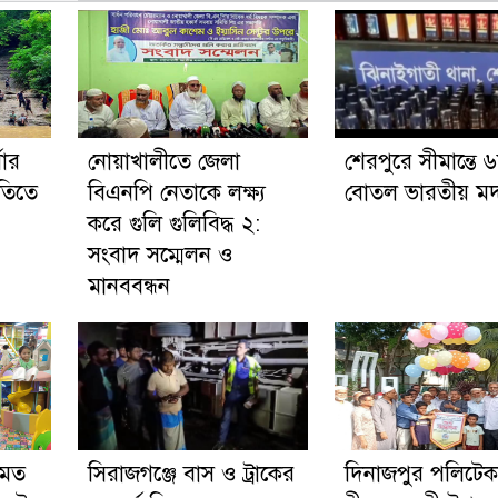
ষার
নোয়াখালীতে জেলা
শেরপুরে সীমান্তে 
নীতিতে
বিএনপি নেতাকে লক্ষ্য
বোতল ভারতীয় মদ 
করে গুলি গুলিবিদ্ধ ২:
সংবাদ সম্মেলন ও
মানববন্ধন
 মত
সিরাজগঞ্জে বাস ও ট্রাকের
দিনাজপুর পলিটে