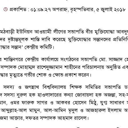
প্রকাশিত : ০১:০৯:২৭ অপরাহ্ন, বৃহস্পতিবার, ৫ জুলাই ২০১৮
ে মঠবাড়ী ইউনিয়ন আওয়ামী লীগের সভাপতি বীর মুক্তিযোদ্ধা আবদ
 দৃষ্টান্তমূলক শাস্তি দাবি করেছে মুক্তিযোদ্ধার সন্তানদের প্রতিনিধ
ধার সন্তান’ কেন্দ্রীয় কমিটি।
ান্তিনগরে কেন্দ্রীয় কার্যালয়ে সংগঠনের সভাপতি মো. সাজ্জাদ 
সম্পাদক মোহাম্মদ রাশেদুজ্জামান শাহীনের পরিচালনায় অনুষ্ঠিত এ
যোদ্ধার মৃত্যুতে গভীর শোক ও ক্ষোভ প্রকাশ করেন।
ম সদস্য ও জগন্নাথ বিশ্ববিদ্যালয় শিক্ষক সমিতির সভাপতি 
সদ সদস্য নুরুল হক হাওলাদারের কন্যা জোবায়দা হক অজন্তা, সহ
মান, ওমর ফারুক সাগর ও আকবর হোসেন মিঠু, যুগ্ম সাধারণ 
 আব্দুল্লাহ-আল মামুন, আল-আমিন মৃদুল ও আজহারুল ইসলাম অ
াজমা আক্তার, দফতর সম্পাদক আহমাদ রাসেল।