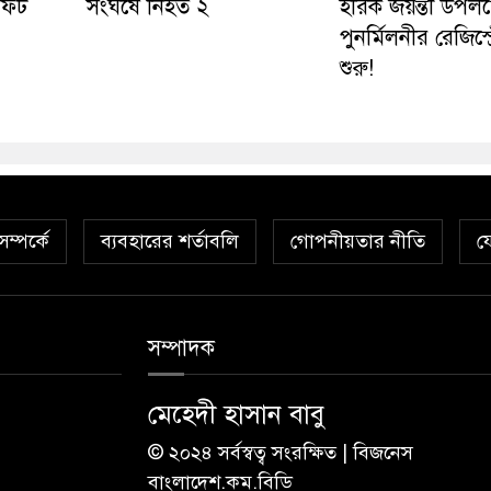
সফট
সংঘর্ষে নিহত ২
হীরক জয়ন্তী উপলক্
পুনর্মিলনীর রেজিস্ট
শুরু!
ম্পর্কে
ব্যবহারের শর্তাবলি
গোপনীয়তার নীতি
য
সম্পাদক
মেহেদী হাসান বাবু
© ২০২৪ সর্বস্বত্ব সংরক্ষিত | বিজনেস
বাংলাদেশ.কম.বিডি