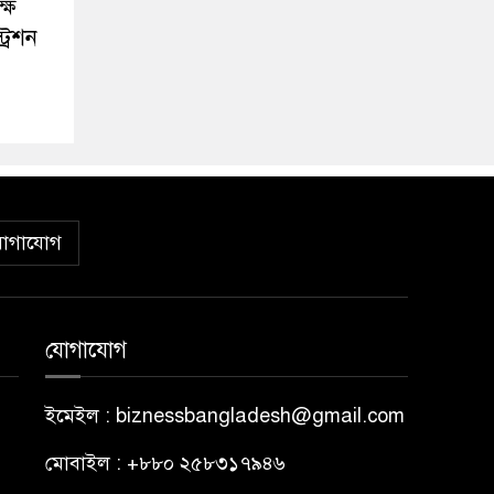
ষে
্রেশন
োগাযোগ
যোগাযোগ
ইমেইল : biznessbangladesh@gmail.com
মোবাইল : +৮৮০ ২৫৮৩১৭৯৪৬