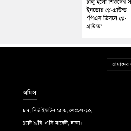
চালু হলো শিশুদের 
ইনডোর প্লে-গ্রাউন্ড
‘পিএস ডিসনে প্লে-
গ্রাউন্ড’
আমাদের স
অফিস
৮৭, নিউ ইস্কাটন রোড, লেভেল-১০,
ফ্ল্যাট ৯/বি, এসি মার্কেট, ঢাকা।