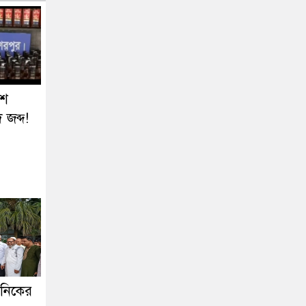
৬শ
জব্দ!
কনিকের