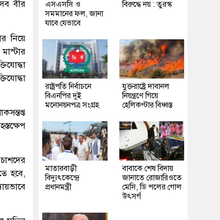
েসব বীর
এসএসসি ও
বিরুদ্ধে নয় : তুরস্ক
সমমানের ফল, জানা
যাবে যেভাবে
ার নিয়ে
মাস্টার
িযোদ্ধা
িযোদ্ধা
রাষ্ট্রপতি নির্বাচনে
যুক্তরাষ্ট্রে দাবানল
বিএনপির দুই
নিয়ন্ত্রণে গিয়ে
মনোনয়নপত্র সংগ্রহ
হেলিকপ্টার বিধ্বস্ত
সন্তপ্ত
স্তক্ষেপ
িচাশদের
মাতারবাড়ী
বাবাকে শেষ বিদায়
তে হবে,
বিদ্যুৎকেন্দ্রে
জানাতে রোজারিওতে
যায়ভাবে
প্রধানমন্ত্রী
মেসি, ডি পলের গোল
উৎসর্গ