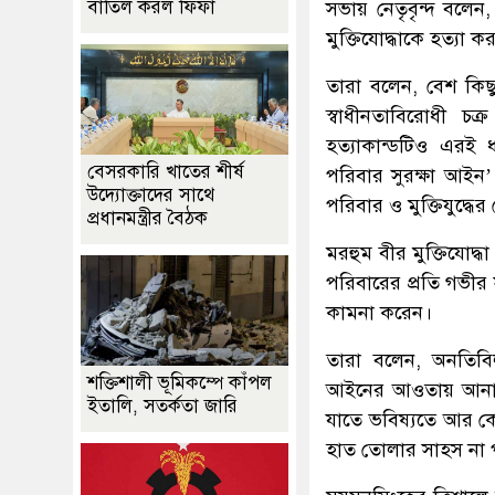
বাতিল করল ফিফা
সভায় নেতৃবৃন্দ বলেন
মুক্তিযোদ্ধাকে হত্যা 
তারা বলেন, বেশ কিছুদ
স্বাধীনতাবিরোধী চক্
হত্যাকান্ডটিও এরই 
বেসরকারি খাতের শীর্ষ
পরিবার সুরক্ষা আইন’ 
উদ্যোক্তাদের সাথে
পরিবার ও মুক্তিযুদ
প্রধানমন্ত্রীর বৈঠক
মরহুম বীর মুক্তিযোদ্
পরিবারের প্রতি গভীর সম
কামনা করেন।
তারা বলেন, অনতিবিলম
শক্তিশালী ভূমিকম্পে কাঁপল
আইনের আওতায় আনার দা
ইতালি, সতর্কতা জারি
যাতে ভবিষ্যতে আর ক
হাত তোলার সাহস না 