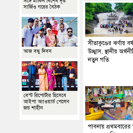
সঙ্গে মার্কিন বিশেষ দূত
সার্জিও গরের বৈঠক
সীতাকুণ্ডের ঝর্ণায় বর্
উচ্ছ্বাস, স্থানীয় অর্থ
আজ বন্ধু দিবস
নতুন গতি
বেস্ট রিপোর্টার হিসেবে
আইপা অ্যাওয়ার্ড পেলেন
জয় শাহীন
পাবনায় প্রথমবারের