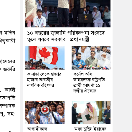
ুল মতিন
১০ বছরের জ্বালানি পরিকল্পনা সংসদে
তুলে ধরবে সরকার : প্রধানমন্ত্রী
িত্বকারী
হোসেনের
ক জরুরি
কানাডা থেকে হাজার
কর্নেল অলি
হাজার ভারতীয়
আহমদকে রাষ্ট্রপতি
নাগরিক বহিষ্কার
প্রার্থী ঘোষণা ১১
ড. কাজী
দলীয় ঐক্যের
-সভাপতি
সম্পাদক
পু, সহ-
আগামীকাল
‘মক্কা চুক্তি’ ইরানের