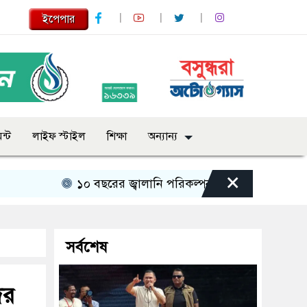
ইপেপার
ন্ট
লাইফ স্টাইল
শিক্ষা
অন্যান্য
×
১০ বছরের জ্বালানি পরিকল্পনা সংসদে তুলে ধরবে সরকার : প্
সর্বশেষ
ের