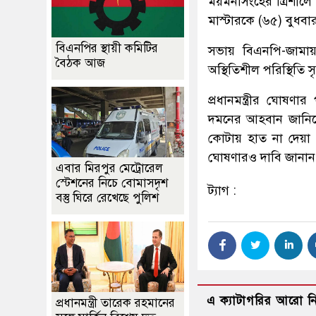
ময়মনসিংহের ত্রিশাল
মাস্টারকে (৬৫) বুধবার 
বিএনপির স্থায়ী কমিটির
সভায় বিএনপি-জামায়
বৈঠক আজ
অস্থিতিশীল পরিস্থিতি স
প্রধানমন্ত্রীর ঘোষণা
দমনের আহবান জানিয়ে ত
কোটায় হাত না দেয়া ও
ঘোষণারও দাবি জানান
এবার মিরপুর মেট্রোরেল
স্টেশনের নিচে বোমাসদৃশ
ট্যাগ :
বস্তু ঘিরে রেখেছে পুলিশ
এ ক্যাটাগরির আরো 
প্রধানমন্ত্রী তারেক রহমানের