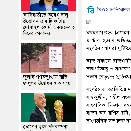
নিজস্ব প্রতিবেদক
কালিহাতীতে অবৈধ বালু
উত্তোলন ও মাটি কাটায়
মোবাইল কোর্ট, একজনের ২
ময়মনসিংহের ত্রিশাল
দিনের কারাদণ্ড
মাস্টার হত্যায় জড়িতদের
সংগঠন ‘আমরা মুক্তিযোদ্
আজ সকালে রাজধানীর শ
সভাপতিত্বে ও সাধারণ 
সভায় নেতৃবৃন্দ মুক্তি
জুলাই গণঅভ্যুত্থান স্মৃতি
জাদুঘর উদ্বোধন ৫ আগস্ট
সংগঠনের প্রেসিডিয়া
সাইফুদ্দীন, শহীদ সং
সাংবাদিক মিজান রহ
হারুন-অর রশিদ রনি,
সাংগঠনিক সম্পাদক ন
তোপের মুখে পরিকল্পনা