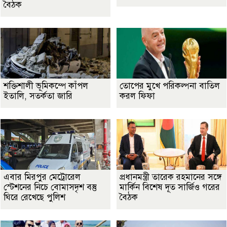
বৈঠক
শক্তিশালী ভূমিকম্পে কাঁপল
তোপের মুখে পরিকল্পনা বাতিল
ইতালি, সতর্কতা জারি
করল ফিফা
এবার মিরপুর মেট্রোরেল
প্রধানমন্ত্রী তারেক রহমানের সঙ্গে
স্টেশনের নিচে বোমাসদৃশ বস্তু
মার্কিন বিশেষ দূত সার্জিও গরের
ঘিরে রেখেছে পুলিশ
বৈঠক