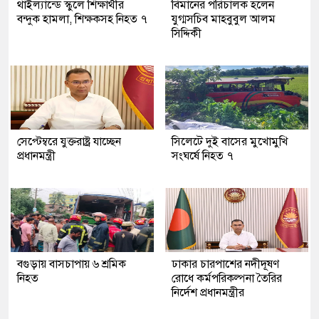
থাইল্যান্ডে স্কুলে শিক্ষার্থীর
বিমানের পরিচালক হলেন
বন্দুক হামলা, শিক্ষকসহ নিহত ৭
যুগ্মসচিব মাহবুবুল আলম
সিদ্দিকী
সেপ্টেম্বরে যুক্তরাষ্ট্র যাচ্ছেন
সিলেটে দুই বাসের মুখোমুখি
প্রধানমন্ত্রী
সংঘর্ষে নিহত ৭
বগুড়ায় বাসচাপায় ৬ শ্রমিক
ঢাকার চারপাশের নদীদূষণ
নিহত
রোধে কর্মপরিকল্পনা তৈরির
নির্দেশ প্রধানমন্ত্রীর