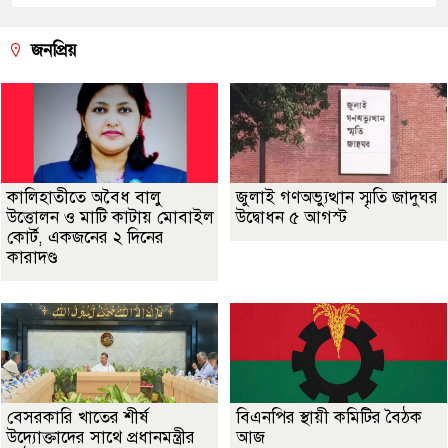
জনপ্রিয়
কালিহাতীতে অবৈধ বালু
জুলাই গণঅভ্যুত্থান স্মৃতি জাদুঘর
উত্তোলন ও মাটি কাটায় মোবাইল
উদ্বোধন ৫ আগস্ট
কোর্ট, একজনের ২ দিনের
কারাদণ্ড
বেসরকারি খাতের শীর্ষ
বিএনপির স্থায়ী কমিটির বৈঠক
উদ্যোক্তাদের সাথে প্রধানমন্ত্রীর
আজ