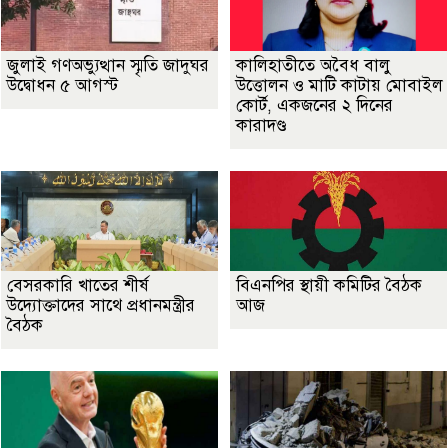
জুলাই গণঅভ্যুত্থান স্মৃতি জাদুঘর
কালিহাতীতে অবৈধ বালু
উদ্বোধন ৫ আগস্ট
উত্তোলন ও মাটি কাটায় মোবাইল
কোর্ট, একজনের ২ দিনের
কারাদণ্ড
বেসরকারি খাতের শীর্ষ
বিএনপির স্থায়ী কমিটির বৈঠক
উদ্যোক্তাদের সাথে প্রধানমন্ত্রীর
আজ
বৈঠক