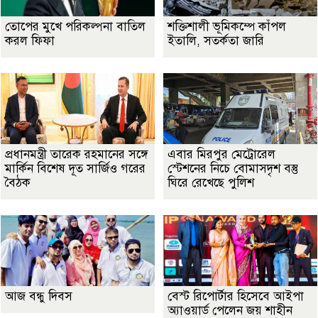
তোপের মুখে পরিকল্পনা বাতিল
শক্তিশালী ভূমিকম্পে কাঁপল
করল ফিফা
ইতালি, সতর্কতা জারি
প্রধানমন্ত্রী তারেক রহমানের সঙ্গে
এবার মিরপুর মেট্রোরেল
মার্কিন বিশেষ দূত সার্জিও গরের
স্টেশনের নিচে বোমাসদৃশ বস্তু
বৈঠক
ঘিরে রেখেছে পুলিশ
আজ বন্ধু দিবস
বেস্ট রিপোর্টার হিসেবে আইপা
অ্যাওয়ার্ড পেলেন জয় শাহীন