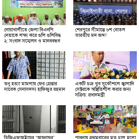
নোয়াখালীতে জেলা বিএনপি
শেরপুরে সীমান্তে ৬শ বোতল
নেতাকে লক্ষ্য করে গুলি গুলিবিদ্ধ
ভারতীয় মদ জব্দ!
২: সংবাদ সম্মেলন ও মানববন্ধন
তনু হত্যা মামলায় ফের গ্রেপ্তার
একটি চক্র খুব সুকৌশলে জ্বালানি
সাবেক সেনাসদস্য হাফিজুর রহমান
সেক্টরকে অস্থিতিশীল করার জন্য
সক্রিয়: প্রধানমন্ত্রী
ডিজিএফআইয়ের ‘আয়নাঘর’
পাবনায় প্রথমবারের মত চালু হলো