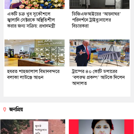
একটি চক্র খুব সুকৌশলে
ডিজিএফআইয়ের ‘আয়নাঘর’
জ্বালানি সেক্টরকে অস্থিতিশীল
পরিদর্শনে ট্রাইব্যুনালের
করার জন্য সক্রিয়: প্রধানমন্ত্রী
বিচারকরা
হযরত শাহজালাল বিমানবন্দরে
ট্রাম্পের ৪০ কোটি ডলারের
বলাকা লাউঞ্জে আগুন
‘বলরুম প্রকল্প’ আটকে দিলেন
আদালত
জনপ্রিয়