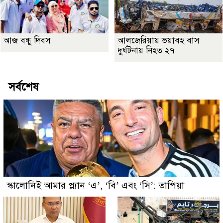
আজ বন্ধু দিবস
আলজেরিয়ায় ভয়াবহ বাস
দুর্ঘটনায় নিহত ২৭
সর্বশেষ
স্কালোনিই আমার প্ল্যান ‘এ’, ‘বি’ এবং ‘সি’: তাপিয়া