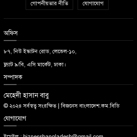
গোপনীয়তার নীতি
যোগাযোগ
অফিস
৮৭, নিউ ইস্কাটন রোড, লেভেল-১০,
ফ্ল্যাট ৯/বি, এসি মার্কেট, ঢাকা।
সম্পাদক
মেহেদী হাসান বাবু
© ২০২৪ সর্বস্বত্ব সংরক্ষিত | বিজনেস বাংলাদেশ.কম.বিডি
যোগাযোগ
ইমেইল : biznessbangladesh@gmail.com