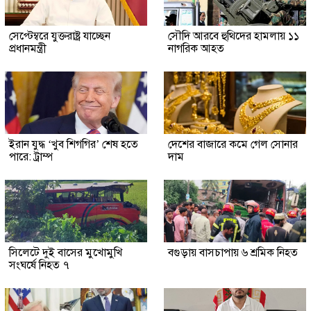
সেপ্টেম্বরে যুক্তরাষ্ট্র যাচ্ছেন
সৌদি আরবে হুথিদের হামলায় ১১
প্রধানমন্ত্রী
নাগরিক আহত
ইরান যুদ্ধ ‘খুব শিগগির’ শেষ হতে
দেশের বাজারে কমে গেল সোনার
পারে: ট্রাম্প
দাম
সিলেটে দুই বাসের মুখোমুখি
বগুড়ায় বাসচাপায় ৬ শ্রমিক নিহত
সংঘর্ষে নিহত ৭