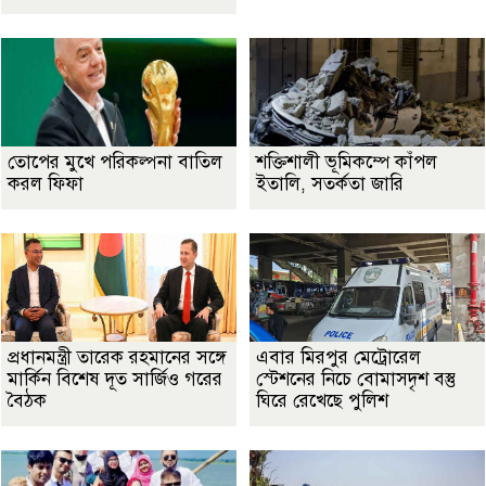
তোপের মুখে পরিকল্পনা বাতিল
শক্তিশালী ভূমিকম্পে কাঁপল
করল ফিফা
ইতালি, সতর্কতা জারি
প্রধানমন্ত্রী তারেক রহমানের সঙ্গে
এবার মিরপুর মেট্রোরেল
মার্কিন বিশেষ দূত সার্জিও গরের
স্টেশনের নিচে বোমাসদৃশ বস্তু
বৈঠক
ঘিরে রেখেছে পুলিশ