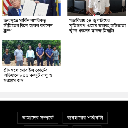
জন্মসূত্রে মার্কিন নাগরিকত্ব
গজারিয়ায় ২৪ জুলাইয়ের
সীমিতের বিলে স্বাক্ষর করলেন
স্মৃতিচারণ: গুমের ভয়াবহ অভিজ্ঞতা
ট্রাম্প
তুলে ধরলেন মারুফ মিয়াজি
শ্রীমঙ্গলে মোবাইল কোর্টের
অভিযানে ৮০০ ঘনফুট বালু ও
সরঞ্জাম জব্দ
আমাদের সম্পর্কে
ব্যবহারের শর্তাবলি