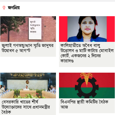
জনপ্রিয়
জুলাই গণঅভ্যুত্থান স্মৃতি জাদুঘর
কালিহাতীতে অবৈধ বালু
উদ্বোধন ৫ আগস্ট
উত্তোলন ও মাটি কাটায় মোবাইল
কোর্ট, একজনের ২ দিনের
কারাদণ্ড
বেসরকারি খাতের শীর্ষ
বিএনপির স্থায়ী কমিটির বৈঠক
উদ্যোক্তাদের সাথে প্রধানমন্ত্রীর
আজ
বৈঠক