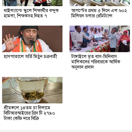
থাইল্যান্ডে স্কুলে শিক্ষার্থীর বন্দুক
আগস্টের প্রথম ৫ দিনে এল ৬০২
হামলা, শিক্ষকসহ নিহত ৭
মিলিয়ন ডলার রেমিট্যান্স
হাসপাতালে ভর্তি মিঠুন চক্রবর্তী
টাঙ্গাইলে মৃত বাস-মিনিবাস
মালিকদের পরিবারকে আর্থিক
অনুদান প্রদান
শ্রীমঙ্গলে ১৪তম চা নিলামে
বিটিআরআইয়ের গ্রিন টি ২৭৯০
টাকা কেজি দরে বিক্রি