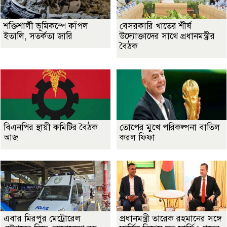
শক্তিশালী ভূমিকম্পে কাঁপল
বেসরকারি খাতের শীর্ষ
ইতালি, সতর্কতা জারি
উদ্যোক্তাদের সাথে প্রধানমন্ত্রীর
বৈঠক
বিএনপির স্থায়ী কমিটির বৈঠক
তোপের মুখে পরিকল্পনা বাতিল
আজ
করল ফিফা
এবার মিরপুর মেট্রোরেল
প্রধানমন্ত্রী তারেক রহমানের সঙ্গে