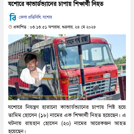
যশোরে কাভার্ডভ্যানের চাপায় শিক্ষার্থী নিহত
জেলা প্রতিনিধি, যশোর
প্রকাশিত : ০৩:১৩:৫১ অপরাহ্ন, শুক্রবার, ২৪ মে ২০২৪
যশোরে নিয়ন্ত্রণ হারানো কাভার্ডভ্যানের চাপায় পিষ্ট হয়ে
তামিম হোসেন (১৮) নামের এক শিক্ষার্থী নিহত হয়েছেন। এ
ঘটনায় রায়হান হোসেন (২০) নামের আরেকজন আহত
হয়েছেন।