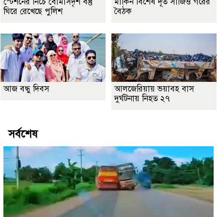
স্টেশনের নিচে বোমাসদৃশ বস্তু
মার্কিন বিশেষ দূত সার্জিও গরের
ঘিরে রেখেছে পুলিশ
বৈঠক
আজ বন্ধু দিবস
আলজেরিয়ায় ভয়াবহ বাস
দুর্ঘটনায় নিহত ২৭
সর্বশেষ