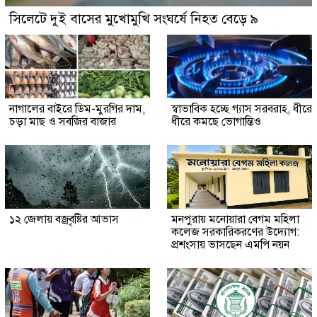
সিলেটে দুই বাসের মুখোমুখি সংঘর্ষে নিহত বেড়ে ৯
নাগালের বাইরে ডিম-মুরগির দাম,
স্বাভাবিক হচ্ছে গ্যাস সরবরাহ, ধীরে
চড়া মাছ ও সবজির বাজার
ধীরে কমছে ভোগান্তিও
১২ জেলায় বজ্রবৃষ্টির আভাস
মনপুরায় মনোয়ারা বেগম মহিলা
কলেজ সরকারিকরণের উদ্যোগ:
প্রশংসায় ভাসছেন এমপি নয়ন