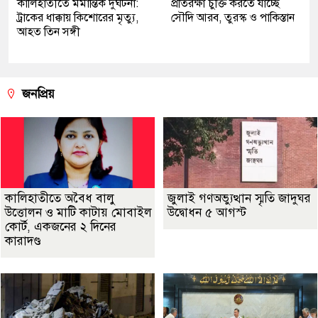
কালিহাতীতে মর্মান্তিক দুর্ঘটনা:
প্রতিরক্ষা চুক্তি করতে যাচ্ছে
ট্রাকের ধাক্কায় কিশোরের মৃত্যু,
সৌদি আরব, তুরস্ক ও পাকিস্তান
আহত তিন সঙ্গী
জনপ্রিয়
কালিহাতীতে অবৈধ বালু
জুলাই গণঅভ্যুত্থান স্মৃতি জাদুঘর
উত্তোলন ও মাটি কাটায় মোবাইল
উদ্বোধন ৫ আগস্ট
কোর্ট, একজনের ২ দিনের
কারাদণ্ড