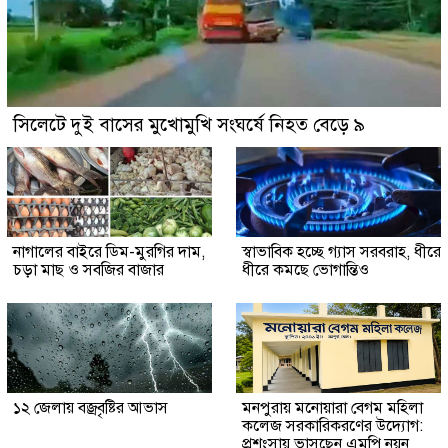
সিলেটে দুই বাসের মুখোমুখি সংঘর্ষে নিহত বেড়ে ৯
নাগালের বাইরে ডিম-মুরগির দাম,
স্বাভাবিক হচ্ছে গ্যাস সরবরাহ, ধীরে
চড়া মাছ ও সবজির বাজার
ধীরে কমছে ভোগান্তিও
১২ জেলায় বজ্রবৃষ্টির আভাস
মনপুরায় মনোয়ারা বেগম মহিলা
কলেজ সরকারিকরণের উদ্যোগ:
প্রশংসায় ভাসছেন এমপি নয়ন