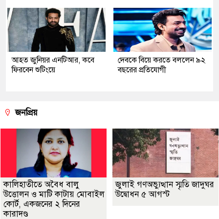
আহত জুনিয়র এনটিআর, কবে
দেবকে বিয়ে করতে বললেন ৯২
ফিরবেন শুটিংয়ে
বছরের প্রতিযোগী
জনপ্রিয়
কালিহাতীতে অবৈধ বালু
জুলাই গণঅভ্যুত্থান স্মৃতি জাদুঘর
উত্তোলন ও মাটি কাটায় মোবাইল
উদ্বোধন ৫ আগস্ট
কোর্ট, একজনের ২ দিনের
কারাদণ্ড