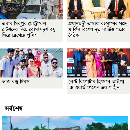
এবার মিরপুর মেট্রোরেল
প্রধানমন্ত্রী তারেক রহমানের সঙ্গে
স্টেশনের নিচে বোমাসদৃশ বস্তু
মার্কিন বিশেষ দূত সার্জিও গরের
ঘিরে রেখেছে পুলিশ
বৈঠক
আজ বন্ধু দিবস
বেস্ট রিপোর্টার হিসেবে আইপা
অ্যাওয়ার্ড পেলেন জয় শাহীন
সর্বশেষ