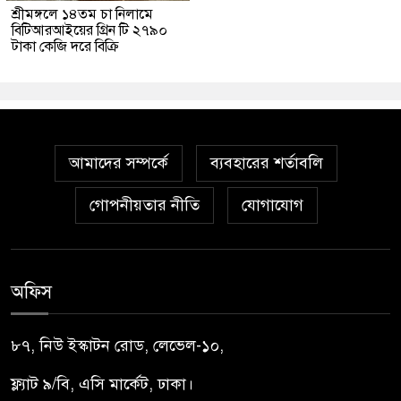
শ্রীমঙ্গলে ১৪তম চা নিলামে
বিটিআরআইয়ের গ্রিন টি ২৭৯০
টাকা কেজি দরে বিক্রি
আমাদের সম্পর্কে
ব্যবহারের শর্তাবলি
গোপনীয়তার নীতি
যোগাযোগ
অফিস
৮৭, নিউ ইস্কাটন রোড, লেভেল-১০,
ফ্ল্যাট ৯/বি, এসি মার্কেট, ঢাকা।