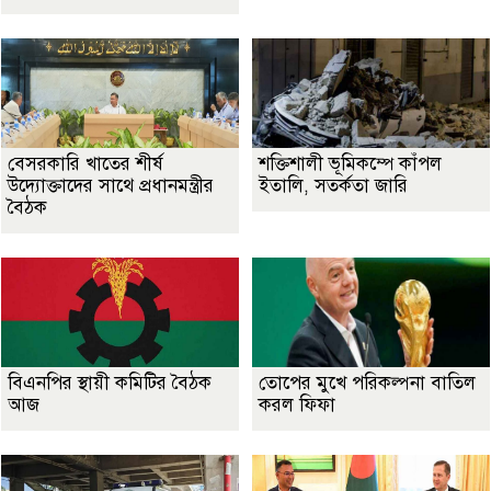
বেসরকারি খাতের শীর্ষ
শক্তিশালী ভূমিকম্পে কাঁপল
উদ্যোক্তাদের সাথে প্রধানমন্ত্রীর
ইতালি, সতর্কতা জারি
বৈঠক
বিএনপির স্থায়ী কমিটির বৈঠক
তোপের মুখে পরিকল্পনা বাতিল
আজ
করল ফিফা