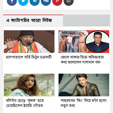
এ ক্যাটাগরির আরো নিউজ
হাসপাতালে ভর্তি মিঠুন চক্রবর্তী
জেলে থাকার তিক্ত অভিজ্ঞতার
কথা জানালেন সালমান খান
বলিউড ছেড়ে ‘কৃষক’ হতে
শাহরুখের ‘কিং’ নিয়ে ফাঁস হলো
চেয়েছিলেন ইয়ামি গৌতম
নতুন তথ্য