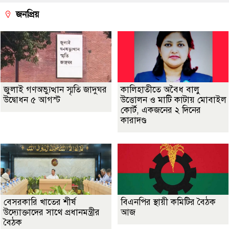
জনপ্রিয়
জুলাই গণঅভ্যুত্থান স্মৃতি জাদুঘর
কালিহাতীতে অবৈধ বালু
উদ্বোধন ৫ আগস্ট
উত্তোলন ও মাটি কাটায় মোবাইল
কোর্ট, একজনের ২ দিনের
কারাদণ্ড
বেসরকারি খাতের শীর্ষ
বিএনপির স্থায়ী কমিটির বৈঠক
উদ্যোক্তাদের সাথে প্রধানমন্ত্রীর
আজ
বৈঠক