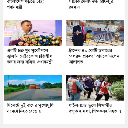
বাংলাদেশ গড়তে চাই:
সাবেক সেনাসদস্য হাফিজুর
প্রধানমন্ত্রী
রহমান
একটি চক্র খুব সুকৌশলে
ট্রাম্পের ৪০ কোটি ডলারের
জ্বালানি সেক্টরকে অস্থিতিশীল
‘বলরুম প্রকল্প’ আটকে দিলেন
করার জন্য সক্রিয়: প্রধানমন্ত্রী
আদালত
সিলেটে দুই বাসের মুখোমুখি
থাইল্যান্ডে স্কুলে শিক্ষার্থীর
সংঘর্ষে নিহত বেড়ে ৯
বন্দুক হামলা, শিক্ষকসহ নিহত ৭