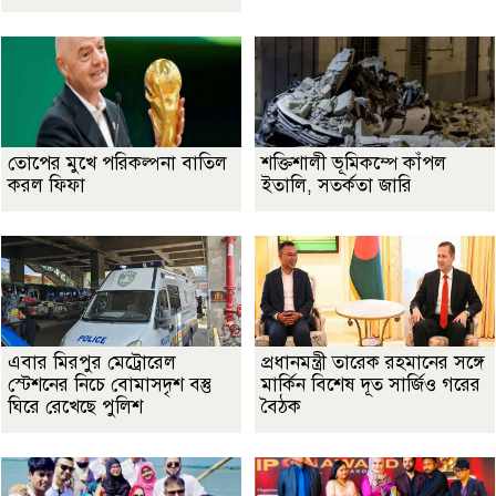
তোপের মুখে পরিকল্পনা বাতিল
শক্তিশালী ভূমিকম্পে কাঁপল
করল ফিফা
ইতালি, সতর্কতা জারি
এবার মিরপুর মেট্রোরেল
প্রধানমন্ত্রী তারেক রহমানের সঙ্গে
স্টেশনের নিচে বোমাসদৃশ বস্তু
মার্কিন বিশেষ দূত সার্জিও গরের
ঘিরে রেখেছে পুলিশ
বৈঠক