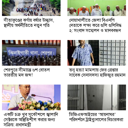
সীতাকুণ্ডের ঝর্ণায় বর্ষার উচ্ছ্বাস,
নোয়াখালীতে জেলা বিএনপি
স্থানীয় অর্থনীতিতে নতুন গতি
নেতাকে লক্ষ্য করে গুলি গুলিবিদ্ধ
২: সংবাদ সম্মেলন ও মানববন্ধন
শেরপুরে সীমান্তে ৬শ বোতল
তনু হত্যা মামলায় ফের গ্রেপ্তার
ভারতীয় মদ জব্দ!
সাবেক সেনাসদস্য হাফিজুর রহমান
একটি চক্র খুব সুকৌশলে জ্বালানি
ডিজিএফআইয়ের ‘আয়নাঘর’
সেক্টরকে অস্থিতিশীল করার জন্য
পরিদর্শনে ট্রাইব্যুনালের বিচারকরা
সক্রিয়: প্রধানমন্ত্রী