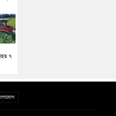
নিহত ৭
োগাযোগ