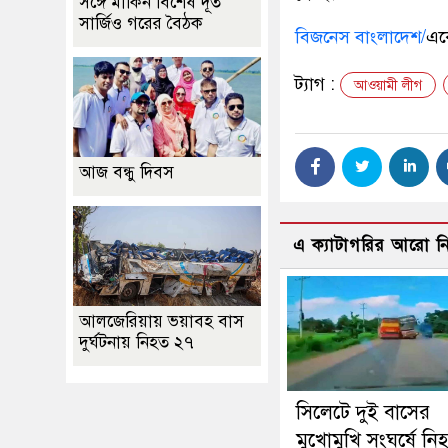
সঙ্গে মার্কিন বিশেষ দূত
সার্জিও গরের বৈঠক
বিজনেস বাংলাদেশ/
এক
ট্যাগ :
আওয়ামী লীগ
আজ বন্ধু দিবস
এ ক্যাটাগরির আরো 
আলজেরিয়ায় ভয়াবহ বাস
দুর্ঘটনায় নিহত ২৭
সিলেটে দুই বাসের
মুখোমুখি সংঘর্ষে নি