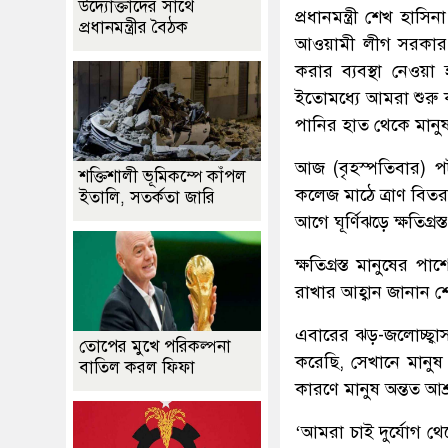
উদ্যোক্তাদের সাথে
প্রধানমন্ত্রী শেখ হাসি
প্রধানমন্ত্রীর বৈঠক
আওয়ামী লীগ সরকার ক
করার ব্যবস্থা নেওয়
ইতোমধ্যে আমরা শুরু ক
পানির হাত থেকে মানুষ
আজ (বৃহস্পতিবার) প
শক্তিশালী ভূমিকম্পে কাঁপল
কলেজ মাঠে ত্রাণ বিত
ইতালি, সতর্কতা জারি
আগে ঘূর্ণিঝড়ে ক্ষতিগ্রস
ক্ষতিগ্রস্ত মানুষের 
রাখার আহ্বান জানান শ
এবারের ঝড়-জলোচ্ছ্বাস
তোপের মুখে পরিকল্পনা
করেছি, সেখানে মানুষ
বাতিল করল ফিফা
কারণে মানুষ অন্তত আশ্
‘আমরা চাই দুর্যোগ 