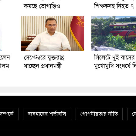
কমছে ভোগান্তিও
শিক্ষকসহ নিহত ৭
হলেন
সেপ্টেম্বরে যুক্তরাষ্ট্র
সিলেটে দুই বাসের
 আলম
যাচ্ছেন প্রধানমন্ত্রী
মুখোমুখি সংঘর্ষে 
ম্পর্কে
ব্যবহারের শর্তাবলি
গোপনীয়তার নীতি
য