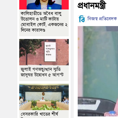
প্রধানমন্ত্রী
কালিহাতীতে অবৈধ বালু
নিজস্ব প্রতিবেদক
উত্তোলন ও মাটি কাটায়
মোবাইল কোর্ট, একজনের ২
দিনের কারাদণ্ড
জুলাই গণঅভ্যুত্থান স্মৃতি
জাদুঘর উদ্বোধন ৫ আগস্ট
বেসরকারি খাতের শীর্ষ