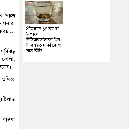
ের পাশে
 আপনারা
শ্রীমঙ্গলে ১৪তম চা
যবস্থা…
নিলামে
বিটিআরআইয়ের গ্রিন
টি ২৭৯০ টাকা কেজি
দরে বিক্রি
ূর্ণিঝড়
, ভোলা,
 জনের।
ও তলিয়ে
ষ্টিপাত
ত পাওয়া