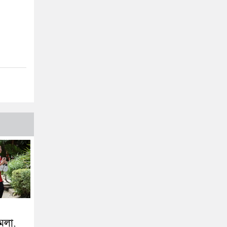
ামলা,