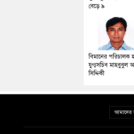
বেড়ে ৯
বিমানের পরিচালক 
যুগ্মসচিব মাহবুবুল
সিদ্দিকী
আমাদের স