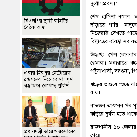
দুর্যোগপ্রবণ।’
শেখ হাসিনা বলেন, আ
বিএনপির স্থায়ী কমিটির
দাঁড়াতে পারি। মানু
বৈঠক আজ
নিজেরাই দেখতে পাচ্ছ
বিদ্যুতের ব্যবস্থা সব 
উল্লেখ্য, গেল রোববা
রেমাল। মধ্যরাতে ঝড়
পটুয়াখালী, বরগুনা, পি
এবার মিরপুর মেট্রোরেল
স্টেশনের নিচে বোমাসদৃশ
ঝড়ের তাণ্ডবে ভেঙে য
বস্তু ঘিরে রেখেছে পুলিশ
যায়।
রাতভর তাণ্ডবের পর ঘ
ঝড়িয়ে দুর্বল হতে থাক
রাজধানীস ১০ জেলায় এ
প্রধানমন্ত্রী তারেক রহমানের
গেছে।