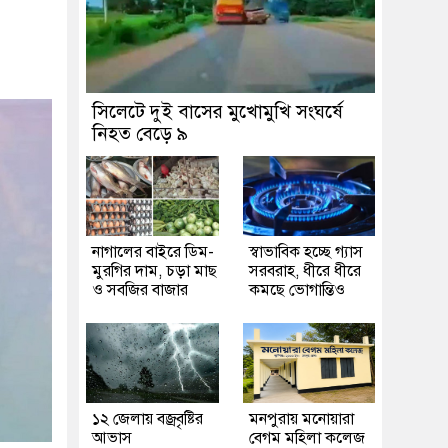
সিলেটে দুই বাসের মুখোমুখি সংঘর্ষে
নিহত বেড়ে ৯
নাগালের বাইরে ডিম-
স্বাভাবিক হচ্ছে গ্যাস
মুরগির দাম, চড়া মাছ
সরবরাহ, ধীরে ধীরে
ও সবজির বাজার
কমছে ভোগান্তিও
১২ জেলায় বজ্রবৃষ্টির
মনপুরায় মনোয়ারা
আভাস
বেগম মহিলা কলেজ