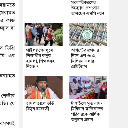
সরকারিকরণের
 মেরামতে
উদ্যোগ: প্রশংসায়
 মেরামত
ভাসছেন এমপি নয়ন
তের কাজ
্বাস বা
 ডিগ্রি
থাইল্যান্ডে স্কুলে
আগস্টের প্রথম ৫
িনি। এর
শিক্ষার্থীর বন্দুক
দিনে এল ৬০২
হামলা, শিক্ষকসহ
মিলিয়ন ডলার
নিহত ৭
রেমিট্যান্স
 অব্যাহত
শেল্টার
েছি। যে
হাসপাতালে ভর্তি
টাঙ্গাইলে মৃত বাস-
মিঠুন চক্রবর্তী
মিনিবাস মালিকদের
পরিবারকে আর্থিক
অনুদান প্রদান
 সবসময়ই