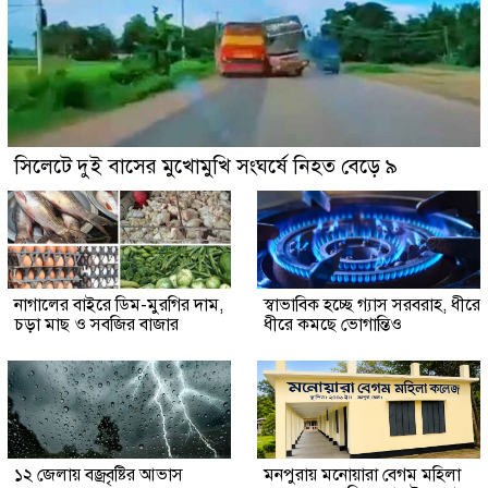
সিলেটে দুই বাসের মুখোমুখি সংঘর্ষে নিহত বেড়ে ৯
নাগালের বাইরে ডিম-মুরগির দাম,
স্বাভাবিক হচ্ছে গ্যাস সরবরাহ, ধীরে
চড়া মাছ ও সবজির বাজার
ধীরে কমছে ভোগান্তিও
১২ জেলায় বজ্রবৃষ্টির আভাস
মনপুরায় মনোয়ারা বেগম মহিলা