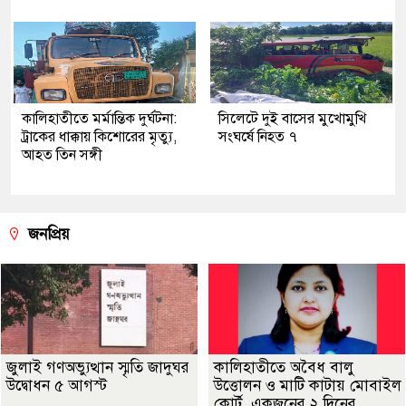
কালিহাতীতে মর্মান্তিক দুর্ঘটনা:
সিলেটে দুই বাসের মুখোমুখি
ট্রাকের ধাক্কায় কিশোরের মৃত্যু,
সংঘর্ষে নিহত ৭
আহত তিন সঙ্গী
জনপ্রিয়
জুলাই গণঅভ্যুত্থান স্মৃতি জাদুঘর
কালিহাতীতে অবৈধ বালু
উদ্বোধন ৫ আগস্ট
উত্তোলন ও মাটি কাটায় মোবাইল
কোর্ট, একজনের ২ দিনের