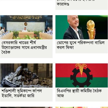
কারাদণ্ড
বেসরকারি খাতের শীর্ষ
তোপের মুখে পরিকল্পনা বাতিল
উদ্যোক্তাদের সাথে প্রধানমন্ত্রীর
করল ফিফা
বৈঠক
শক্তিশালী ভূমিকম্পে কাঁপল
বিএনপির স্থায়ী কমিটির বৈঠক
ইতালি, সতর্কতা জারি
আজ