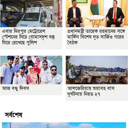
এবার মিরপুর মেট্রোরেল
প্রধানমন্ত্রী তারেক রহমানের সঙ্গে
স্টেশনের নিচে বোমাসদৃশ বস্তু
মার্কিন বিশেষ দূত সার্জিও গরের
ঘিরে রেখেছে পুলিশ
বৈঠক
আজ বন্ধু দিবস
আলজেরিয়ায় ভয়াবহ বাস
দুর্ঘটনায় নিহত ২৭
সর্বশেষ