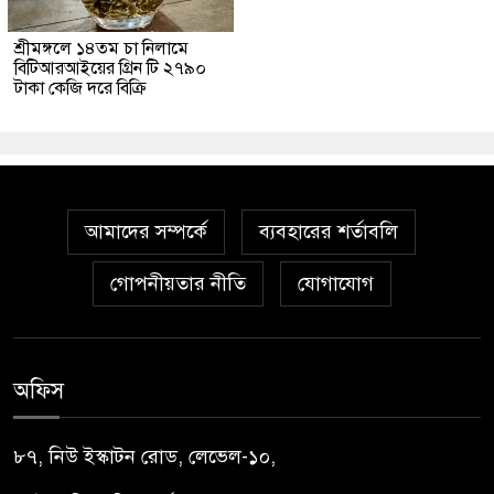
শ্রীমঙ্গলে ১৪তম চা নিলামে
বিটিআরআইয়ের গ্রিন টি ২৭৯০
টাকা কেজি দরে বিক্রি
আমাদের সম্পর্কে
ব্যবহারের শর্তাবলি
গোপনীয়তার নীতি
যোগাযোগ
অফিস
৮৭, নিউ ইস্কাটন রোড, লেভেল-১০,