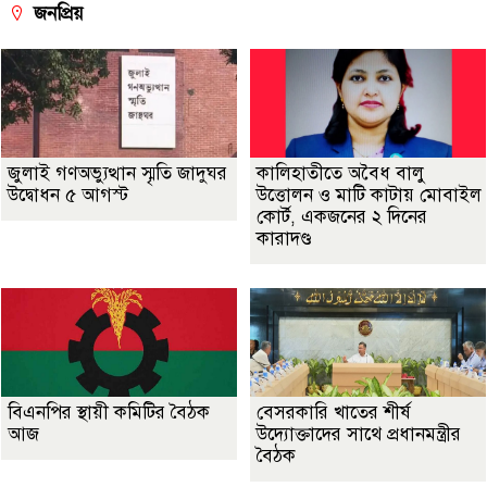
জনপ্রিয়
জুলাই গণঅভ্যুত্থান স্মৃতি জাদুঘর
কালিহাতীতে অবৈধ বালু
উদ্বোধন ৫ আগস্ট
উত্তোলন ও মাটি কাটায় মোবাইল
কোর্ট, একজনের ২ দিনের
কারাদণ্ড
বিএনপির স্থায়ী কমিটির বৈঠক
বেসরকারি খাতের শীর্ষ
আজ
উদ্যোক্তাদের সাথে প্রধানমন্ত্রীর
বৈঠক