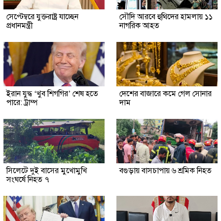
সেপ্টেম্বরে যুক্তরাষ্ট্র যাচ্ছেন
সৌদি আরবে হুথিদের হামলায় ১১
প্রধানমন্ত্রী
নাগরিক আহত
ইরান যুদ্ধ ‘খুব শিগগির’ শেষ হতে
দেশের বাজারে কমে গেল সোনার
পারে: ট্রাম্প
দাম
সিলেটে দুই বাসের মুখোমুখি
বগুড়ায় বাসচাপায় ৬ শ্রমিক নিহত
সংঘর্ষে নিহত ৭