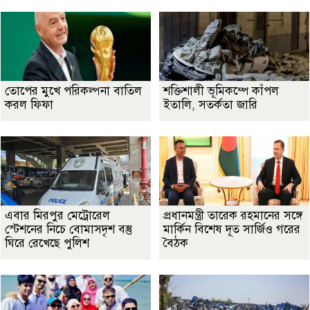
তোপের মুখে পরিকল্পনা বাতিল
শক্তিশালী ভূমিকম্পে কাঁপল
করল ফিফা
ইতালি, সতর্কতা জারি
এবার মিরপুর মেট্রোরেল
প্রধানমন্ত্রী তারেক রহমানের সঙ্গে
স্টেশনের নিচে বোমাসদৃশ বস্তু
মার্কিন বিশেষ দূত সার্জিও গরের
ঘিরে রেখেছে পুলিশ
বৈঠক