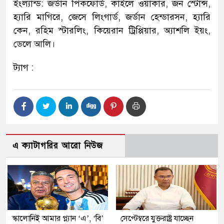
ইংল্যান্ড: জর্ডান পিকফোর্ড, কাইলে ওয়াকার, জন স্টোন্স,
হ্যারি মাগিরে, জেসে লিংগার্ড, জর্ডান হেন্ডারসন, হ্যারি
কেন, রহিম স্টারলিং, কিয়েরান ট্রিপ্পিয়ার, অ্যাশলি ইয়ং,
ডেলে আলি।
ট্যাগ :
এ ক্যাটাগরির আরো নিউজ
স্কালোনিই আমার প্ল্যান ‘এ’, ‘বি’
সেপ্টেম্বরে যুক্তরাষ্ট্র যাচ্ছেন