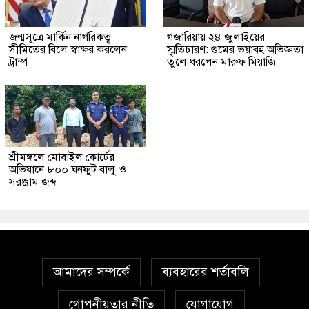
জন্মসূত্রে মার্কিন নাগরিকত্ব
গজারিয়ায় ২৪ জুলাইয়ের
সীমিতের বিলে স্বাক্ষর করলেন
স্মৃতিচারণ: গুমের ভয়াবহ অভিজ্ঞতা
ট্রাম্প
তুলে ধরলেন মারুফ মিয়াজি
শ্রীমঙ্গলে মোবাইল কোর্টের
অভিযানে ৮০০ ঘনফুট বালু ও
সরঞ্জাম জব্দ
আমাদের সম্পর্কে
ব্যবহারের শর্তাবলি
গোপনীয়তার নীতি
যোগাযোগ