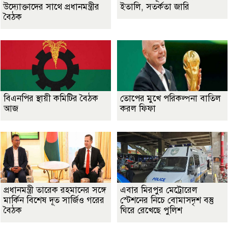
উদ্যোক্তাদের সাথে প্রধানমন্ত্রীর
ইতালি, সতর্কতা জারি
বৈঠক
বিএনপির স্থায়ী কমিটির বৈঠক
তোপের মুখে পরিকল্পনা বাতিল
আজ
করল ফিফা
প্রধানমন্ত্রী তারেক রহমানের সঙ্গে
এবার মিরপুর মেট্রোরেল
মার্কিন বিশেষ দূত সার্জিও গরের
স্টেশনের নিচে বোমাসদৃশ বস্তু
বৈঠক
ঘিরে রেখেছে পুলিশ