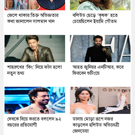
জেলে থাকার তিক্ত অভিজ্ঞতার
বলিউড ছেড়ে ‘কৃষক’ হতে
কথা জানালেন সালমান খান
চেয়েছিলেন ইয়ামি গৌতম
শাহরুখের ‘কিং’ নিয়ে ফাঁস হলো
আহত জুনিয়র এনটিআর, কবে
নতুন তথ্য
ফিরবেন শুটিংয়ে
দেবকে বিয়ে করতে বললেন ৯২
ডানায় মোড়া রূপে নজর
বছরের প্রতিযোগী
কাড়লেন হলিউড অভিনেত্রী
জেনডেয়া