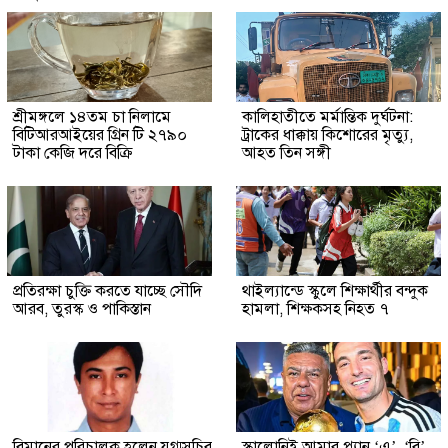
শ্রীমঙ্গলে ১৪তম চা নিলামে
কালিহাতীতে মর্মান্তিক দুর্ঘটনা:
বিটিআরআইয়ের গ্রিন টি ২৭৯০
ট্রাকের ধাক্কায় কিশোরের মৃত্যু,
টাকা কেজি দরে বিক্রি
আহত তিন সঙ্গী
প্রতিরক্ষা চুক্তি করতে যাচ্ছে সৌদি
থাইল্যান্ডে স্কুলে শিক্ষার্থীর বন্দুক
আরব, তুরস্ক ও পাকিস্তান
হামলা, শিক্ষকসহ নিহত ৭
বিমানের পরিচালক হলেন যুগ্মসচিব
স্কালোনিই আমার প্ল্যান ‘এ’, ‘বি’