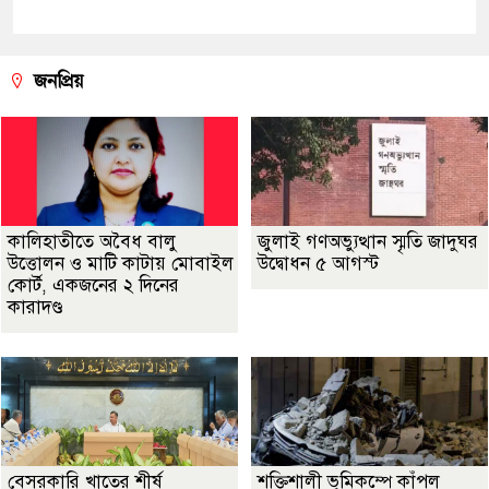
জনপ্রিয়
কালিহাতীতে অবৈধ বালু
জুলাই গণঅভ্যুত্থান স্মৃতি জাদুঘর
উত্তোলন ও মাটি কাটায় মোবাইল
উদ্বোধন ৫ আগস্ট
কোর্ট, একজনের ২ দিনের
কারাদণ্ড
বেসরকারি খাতের শীর্ষ
শক্তিশালী ভূমিকম্পে কাঁপল