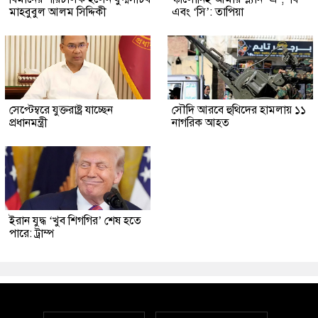
মাহবুবুল আলম সিদ্দিকী
এবং ‘সি’: তাপিয়া
সেপ্টেম্বরে যুক্তরাষ্ট্র যাচ্ছেন
সৌদি আরবে হুথিদের হামলায় ১১
প্রধানমন্ত্রী
নাগরিক আহত
ইরান যুদ্ধ ‘খুব শিগগির’ শেষ হতে
পারে: ট্রাম্প