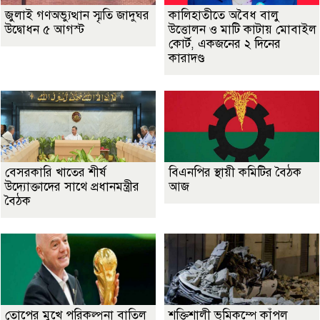
জুলাই গণঅভ্যুত্থান স্মৃতি জাদুঘর
কালিহাতীতে অবৈধ বালু
উদ্বোধন ৫ আগস্ট
উত্তোলন ও মাটি কাটায় মোবাইল
কোর্ট, একজনের ২ দিনের
কারাদণ্ড
বেসরকারি খাতের শীর্ষ
বিএনপির স্থায়ী কমিটির বৈঠক
উদ্যোক্তাদের সাথে প্রধানমন্ত্রীর
আজ
বৈঠক
তোপের মুখে পরিকল্পনা বাতিল
শক্তিশালী ভূমিকম্পে কাঁপল