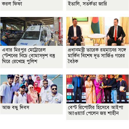
করল ফিফা
ইতালি, সতর্কতা জারি
এবার মিরপুর মেট্রোরেল
প্রধানমন্ত্রী তারেক রহমানের সঙ্গে
স্টেশনের নিচে বোমাসদৃশ বস্তু
মার্কিন বিশেষ দূত সার্জিও গরের
ঘিরে রেখেছে পুলিশ
বৈঠক
আজ বন্ধু দিবস
বেস্ট রিপোর্টার হিসেবে আইপা
অ্যাওয়ার্ড পেলেন জয় শাহীন