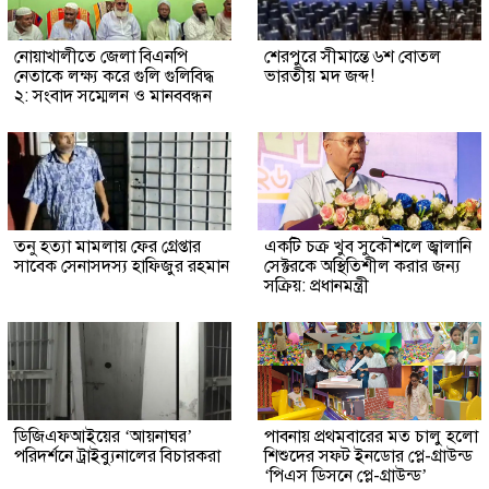
নোয়াখালীতে জেলা বিএনপি
শেরপুরে সীমান্তে ৬শ বোতল
নেতাকে লক্ষ্য করে গুলি গুলিবিদ্ধ
ভারতীয় মদ জব্দ!
২: সংবাদ সম্মেলন ও মানববন্ধন
তনু হত্যা মামলায় ফের গ্রেপ্তার
একটি চক্র খুব সুকৌশলে জ্বালানি
সাবেক সেনাসদস্য হাফিজুর রহমান
সেক্টরকে অস্থিতিশীল করার জন্য
সক্রিয়: প্রধানমন্ত্রী
ডিজিএফআইয়ের ‘আয়নাঘর’
পাবনায় প্রথমবারের মত চালু হলো
পরিদর্শনে ট্রাইব্যুনালের বিচারকরা
শিশুদের সফট ইনডোর প্লে-গ্রাউন্ড
‘পিএস ডিসনে প্লে-গ্রাউন্ড’