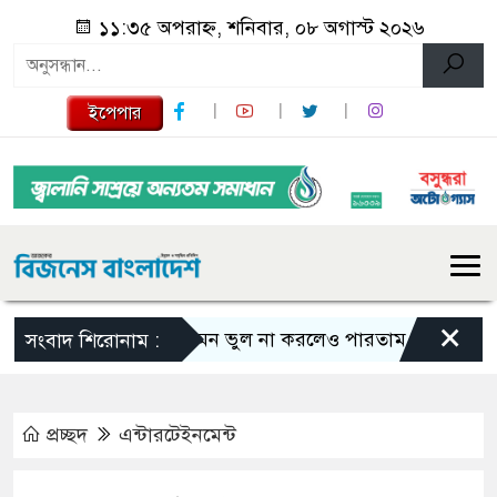
১১:৩৫ অপরাহ্ন, শনিবার, ০৮ অগাস্ট ২০২৬
ইপেপার
×
এমন ভুল না করলেও পারতাম : শাকিব খান
সংবাদ শিরোনাম :
প্রচ্ছদ
এন্টারটেইনমেন্ট