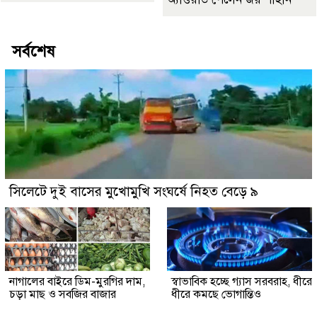
সর্বশেষ
সিলেটে দুই বাসের মুখোমুখি সংঘর্ষে নিহত বেড়ে ৯
নাগালের বাইরে ডিম-মুরগির দাম,
স্বাভাবিক হচ্ছে গ্যাস সরবরাহ, ধীরে
চড়া মাছ ও সবজির বাজার
ধীরে কমছে ভোগান্তিও