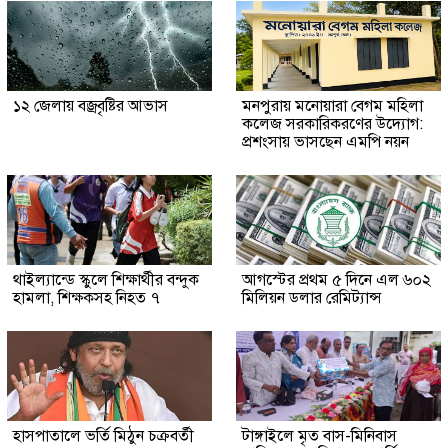
১২ জেলায় বজ্রবৃষ্টির আভাস
মনপুরায় মনোয়ারা বেগম মহিলা
কলেজ সরকারিকরণের উদ্যোগ:
প্রশংসায় ভাসছেন এমপি নয়ন
থাইল্যান্ডে স্কুলে শিক্ষার্থীর বন্দুক
আগস্টের প্রথম ৫ দিনে এল ৬০২
হামলা, শিক্ষকসহ নিহত ৭
মিলিয়ন ডলার রেমিট্যান্স
হাসপাতালে ভর্তি মিঠুন চক্রবর্তী
টাঙ্গাইলে মৃত বাস-মিনিবাস