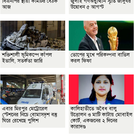
বিএনপির স্থায়ী কমিটির বৈঠক
জুলাই গণঅভ্যুত্থান স্মৃতি জাদুঘর
আজ
উদ্বোধন ৫ আগস্ট
শক্তিশালী ভূমিকম্পে কাঁপল
তোপের মুখে পরিকল্পনা বাতিল
ইতালি, সতর্কতা জারি
করল ফিফা
এবার মিরপুর মেট্রোরেল
কালিহাতীতে অবৈধ বালু
স্টেশনের নিচে বোমাসদৃশ বস্তু
উত্তোলন ও মাটি কাটায় মোবাইল
ঘিরে রেখেছে পুলিশ
কোর্ট, একজনের ২ দিনের
কারাদণ্ড