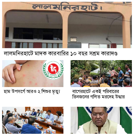
লালমনিরহাটে মাদক কারবারির ১০ বছর সশ্রম কারাদণ্ড
হাম উপসর্গে আরও ২ শিশুর মৃত্যু
‎বাগেরহাটে একই পরিবারের
তিনজনের গলিত মরদেহ উদ্ধার