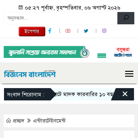
০৫:২৭ পূর্বাহ্ন, বৃহস্পতিবার, ০৬ অগাস্ট ২০২৬
ইপেপার
×
লালমনিরহাটে মাদক কারবারির ১০ বছর সশ্রম কারাদণ্ড
সংবাদ শিরোনাম :
প্রচ্ছদ
এন্টারটেইনমেন্ট