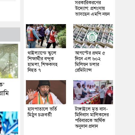
সরকারিকরণের
উদ্যোগ: প্রশংসায়
ভাসছেন এমপি নয়ন
থাইল্যান্ডে স্কুলে
আগস্টের প্রথম ৫
শিক্ষার্থীর বন্দুক
দিনে এল ৬০২
হামলা, শিক্ষকসহ
মিলিয়ন ডলার
নিহত ৭
রেমিট্যান্স
ক’
য়ামি
হাসপাতালে ভর্তি
টাঙ্গাইলে মৃত বাস-
মিঠুন চক্রবর্তী
মিনিবাস মালিকদের
পরিবারকে আর্থিক
অনুদান প্রদান