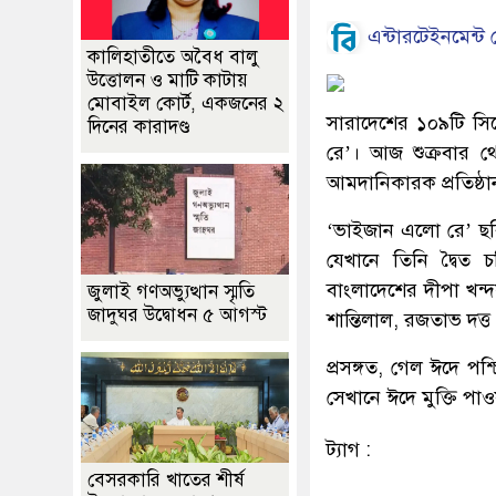
এন্টারটেইনমেন্ট ড
কালিহাতীতে অবৈধ বালু
উত্তোলন ও মাটি কাটায়
মোবাইল কোর্ট, একজনের ২
সারাদেশের ১০৯টি সি
দিনের কারাদণ্ড
রে’। আজ শুক্রবার থ
আমদানিকারক প্রতিষ্ঠান
‘ভাইজান এলো রে’ ছবি
যেখানে তিনি দ্বৈত
বাংলাদেশের দীপা খন্দ
জুলাই গণঅভ্যুত্থান স্মৃতি
জাদুঘর উদ্বোধন ৫ আগস্ট
শান্তিলাল, রজতাভ দত্
প্রসঙ্গত, গেল ঈদে পশ্
সেখানে ঈদে মুক্তি পা
ট্যাগ :
বেসরকারি খাতের শীর্ষ