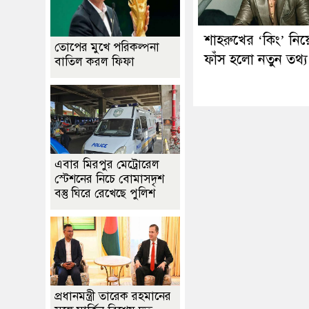
শাহরুখের ‘কিং’ নিয়
তোপের মুখে পরিকল্পনা
ফাঁস হলো নতুন তথ্য
বাতিল করল ফিফা
এবার মিরপুর মেট্রোরেল
স্টেশনের নিচে বোমাসদৃশ
বস্তু ঘিরে রেখেছে পুলিশ
প্রধানমন্ত্রী তারেক রহমানের