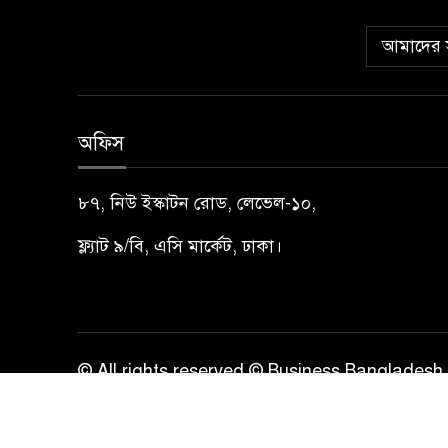
আমাদের স
অফিস
৮৭, নিউ ইস্কাটন রোড, লেভেল-১০,
ফ্ল্যাট ৯/বি, এসি মার্কেট, ঢাকা।
© All rights reserved © Business Bangladesh