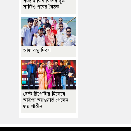
সঙ্গে মার্কিন বিশেষ দূত
সার্জিও গরের বৈঠক
আজ বন্ধু দিবস
বেস্ট রিপোর্টার হিসেবে
আইপা অ্যাওয়ার্ড পেলেন
জয় শাহীন