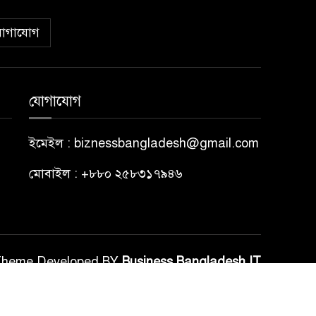
োগাযোগ
যোগাযোগ
ইমেইল : biznessbangladesh@gmail.com
মোবাইল : +৮৮০ ২৫৮৩১৭৯৪৬
Theme Developed BY
Business Bangladesh IT