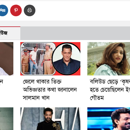
নিউজ
ুন
জেলে থাকার তিক্ত
বলিউড ছেড়ে ‘কৃষ
অভিজ্ঞতার কথা জানালেন
হতে চেয়েছিলেন ই
সালমান খান
গৌতম