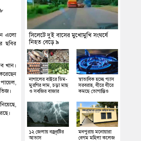
১৮
জান এলো
সিলেটে দুই বাসের মুখোমুখি সংঘর্ষে
নিহত বেড়ে ৯
ের ছবির
িব খান।
করেছেন
নাগালের বাইরে ডিম-
স্বাভাবিক হচ্ছে গ্যাস
 পায়েল,
মুরগির দাম, চড়া মাছ
সরবরাহ, ধীরে ধীরে
ুভিজ।
ও সবজির বাজার
কমছে ভোগান্তিও
ানিয়েছে,
রেছে।
১২ জেলায় বজ্রবৃষ্টির
মনপুরায় মনোয়ারা
আভাস
বেগম মহিলা কলেজ