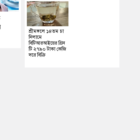
ে
র
শ্রীমঙ্গলে ১৪তম চা
নিলামে
বিটিআরআইয়ের গ্রিন
টি ২৭৯০ টাকা কেজি
দরে বিক্রি