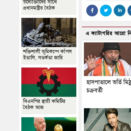
উদ্যোক্তাদের সাথে
প্রধানমন্ত্রীর বৈঠক
এ ক্যাটাগরির আরো 
শক্তিশালী ভূমিকম্পে কাঁপল
ইতালি, সতর্কতা জারি
হাসপাতালে ভর্তি মিঠ
চক্রবর্তী
বিএনপির স্থায়ী কমিটির
বৈঠক আজ