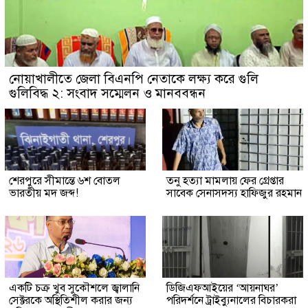
নোয়াখালীতে জেলা বিএনপি নেতাকে লক্ষ্য করে গুলি
গুলিবিদ্ধ ২: সংবাদ সম্মেলন ও মানববন্ধন
শেরপুরে সীমান্তে ৬শ বোতল
তনু হত্যা মামলায় ফের গ্রেপ্তার
ভারতীয় মদ জব্দ!
সাবেক সেনাসদস্য হাফিজুর রহমান
একটি চক্র খুব সুকৌশলে জ্বালানি
ডিজিএফআইয়ের ‘আয়নাঘর’
সেক্টরকে অস্থিতিশীল করার জন্য
পরিদর্শনে ট্রাইব্যুনালের বিচারকরা