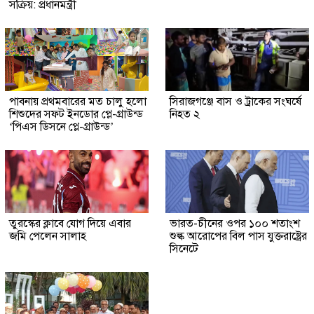
সক্রিয়: প্রধানমন্ত্রী
পাবনায় প্রথমবারের মত চালু হলো
সিরাজগঞ্জে বাস ও ট্রাকের সংঘর্ষে
শিশুদের সফট ইনডোর প্লে-গ্রাউন্ড
নিহত ২
‘পিএস ডিসনে প্লে-গ্রাউন্ড’
তুরস্কের ক্লাবে যোগ দিয়ে এবার
ভারত-চীনের ওপর ১০০ শতাংশ
জমি পেলেন সালাহ
শুল্ক আরোপের বিল পাস যুক্তরাষ্ট্রের
সিনেটে