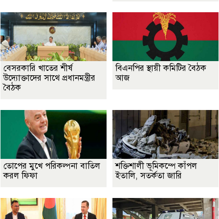
বেসরকারি খাতের শীর্ষ
বিএনপির স্থায়ী কমিটির বৈঠক
উদ্যোক্তাদের সাথে প্রধানমন্ত্রীর
আজ
বৈঠক
তোপের মুখে পরিকল্পনা বাতিল
শক্তিশালী ভূমিকম্পে কাঁপল
করল ফিফা
ইতালি, সতর্কতা জারি