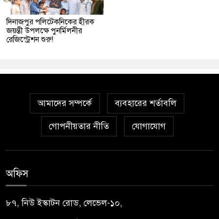
দিনাজপুর পলিটেকনিকের হীরক
জয়ন্তী উপলক্ষে পুনর্মিলনীর
রেজিস্ট্রেশন শুরু!
আমাদের সম্পর্কে
ব্যবহারের শর্তাবলি
গোপনীয়তার নীতি
যোগাযোগ
অফিস
৮৭, নিউ ইস্কাটন রোড, লেভেল-১০,