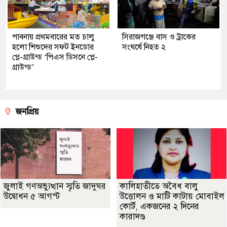
পাবনায় প্রথমবারের মত চালু
সিরাজগঞ্জে বাস ও ট্রাকের
হলো শিশুদের সফট ইনডোর
সংঘর্ষে নিহত ২
প্লে-গ্রাউন্ড ‘পিএস ডিসনে প্লে-
গ্রাউন্ড’
জনপ্রিয়
জুলাই গণঅভ্যুত্থান স্মৃতি জাদুঘর
কালিহাতীতে অবৈধ বালু
উদ্বোধন ৫ আগস্ট
উত্তোলন ও মাটি কাটায় মোবাইল
কোর্ট, একজনের ২ দিনের
কারাদণ্ড