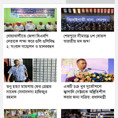
নোয়াখালীতে জেলা বিএনপি
শেরপুরে সীমান্তে ৬শ বোতল
নেতাকে লক্ষ্য করে গুলি গুলিবিদ্ধ
ভারতীয় মদ জব্দ!
২: সংবাদ সম্মেলন ও মানববন্ধন
তনু হত্যা মামলায় ফের গ্রেপ্তার
একটি চক্র খুব সুকৌশলে
সাবেক সেনাসদস্য হাফিজুর
জ্বালানি সেক্টরকে অস্থিতিশীল
রহমান
করার জন্য সক্রিয়: প্রধানমন্ত্রী