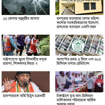
১২ জেলায় বজ্রবৃষ্টির আভাস
মনপুরায় মনোয়ারা বেগম মহিলা
কলেজ সরকারিকরণের উদ্যোগ:
প্রশংসায় ভাসছেন এমপি নয়ন
থাইল্যান্ডে স্কুলে শিক্ষার্থীর বন্দুক
আগস্টের প্রথম ৫ দিনে এল ৬০২
হামলা, শিক্ষকসহ নিহত ৭
মিলিয়ন ডলার রেমিট্যান্স
হাসপাতালে ভর্তি মিঠুন চক্রবর্তী
টাঙ্গাইলে মৃত বাস-মিনিবাস
মালিকদের পরিবারকে আর্থিক
অনুদান প্রদান