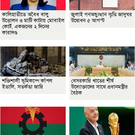
কালিহাতীতে অবৈধ বালু
জুলাই গণঅভ্যুত্থান স্মৃতি জাদুঘর
উত্তোলন ও মাটি কাটায় মোবাইল
উদ্বোধন ৫ আগস্ট
কোর্ট, একজনের ২ দিনের
কারাদণ্ড
শক্তিশালী ভূমিকম্পে কাঁপল
বেসরকারি খাতের শীর্ষ
ইতালি, সতর্কতা জারি
উদ্যোক্তাদের সাথে প্রধানমন্ত্রীর
বৈঠক