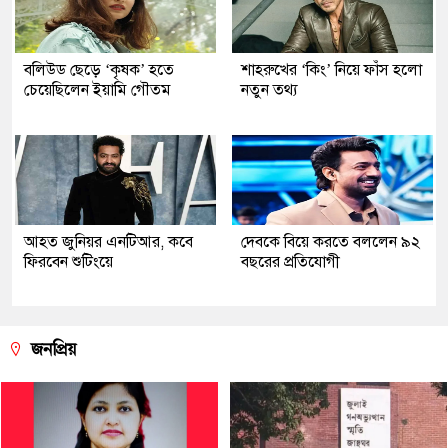
বলিউড ছেড়ে ‘কৃষক’ হতে
শাহরুখের ‘কিং’ নিয়ে ফাঁস হলো
চেয়েছিলেন ইয়ামি গৌতম
নতুন তথ্য
আহত জুনিয়র এনটিআর, কবে
দেবকে বিয়ে করতে বললেন ৯২
ফিরবেন শুটিংয়ে
বছরের প্রতিযোগী
জনপ্রিয়