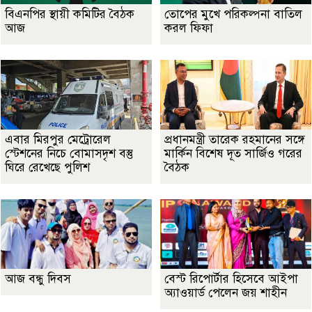
বিএনপির স্থায়ী কমিটির বৈঠক
তোপের মুখে পরিকল্পনা বাতিল
আজ
করল ফিফা
এবার মিরপুর মেট্রোরেল
প্রধানমন্ত্রী তারেক রহমানের সঙ্গে
স্টেশনের নিচে বোমাসদৃশ বস্তু
মার্কিন বিশেষ দূত সার্জিও গরের
ঘিরে রেখেছে পুলিশ
বৈঠক
আজ বন্ধু দিবস
বেস্ট রিপোর্টার হিসেবে আইপা
অ্যাওয়ার্ড পেলেন জয় শাহীন