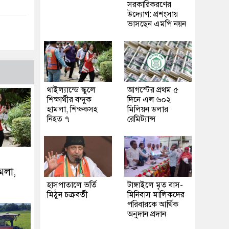
সরকারিকরণের
উদ্যোগ: প্রশংসায়
ভাসছেন এমপি নয়ন
থাইল্যান্ডে স্কুলে
আগস্টের প্রথম ৫
শিক্ষার্থীর বন্দুক
দিনে এল ৬০২
হামলা, শিক্ষকসহ
মিলিয়ন ডলার
নিহত ৭
রেমিট্যান্স
ামলা,
হাসপাতালে ভর্তি
টাঙ্গাইলে মৃত বাস-
মিঠুন চক্রবর্তী
মিনিবাস মালিকদের
পরিবারকে আর্থিক
অনুদান প্রদান