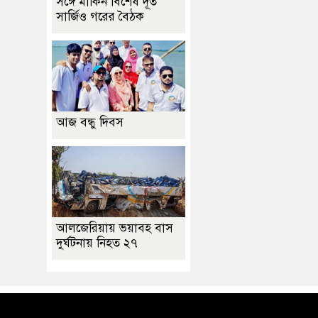
সঙ্গে মার্কিন বিশেষ দূত
সার্জিও গরের বৈঠক
আজ বন্ধু দিবস
আলজেরিয়ায় ভয়াবহ বাস
দুর্ঘটনায় নিহত ২৭