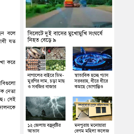
ছেন বলে
সিলেটে দুই বাসের মুখোমুখি সংঘর্ষে
নিহত বেড়ে ৯
রোধী যত
েখা করে
নাগালের বাইরে ডিম-
স্বাভাবিক হচ্ছে গ্যাস
মুরগির দাম, চড়া মাছ
সরবরাহ, ধীরে ধীরে
াবিগুলো
ও সবজির বাজার
কমছে ভোগান্তিও
িক নেতা
ছে। সেই
্দোলনকে
১২ জেলায় বজ্রবৃষ্টির
মনপুরায় মনোয়ারা
আভাস
বেগম মহিলা কলেজ