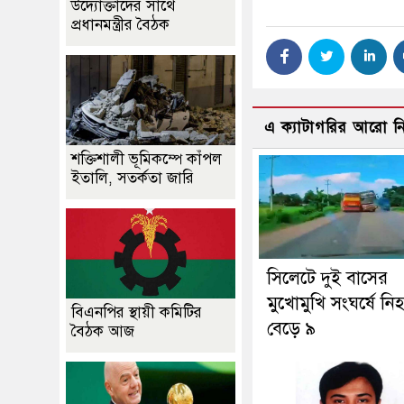
উদ্যোক্তাদের সাথে
প্রধানমন্ত্রীর বৈঠক
এ ক্যাটাগরির আরো 
শক্তিশালী ভূমিকম্পে কাঁপল
ইতালি, সতর্কতা জারি
সিলেটে দুই বাসের
মুখোমুখি সংঘর্ষে নি
বিএনপির স্থায়ী কমিটির
বেড়ে ৯
বৈঠক আজ