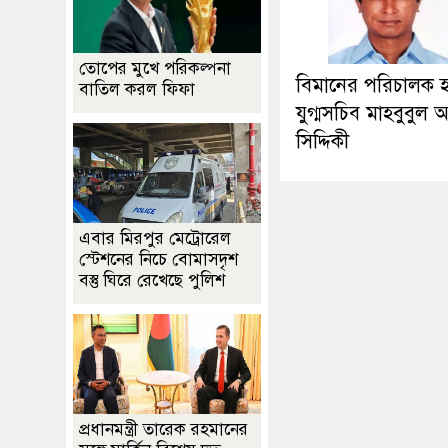
তোপের মুখে পরিকল্পনা
বিমানের পরিচালক 
বাতিল করল ফিফা
যুগ্মসচিব মাহবুবুল
সিদ্দিকী
এবার মিরপুর মেট্রোরেল
স্টেশনের নিচে বোমাসদৃশ
বস্তু ঘিরে রেখেছে পুলিশ
প্রধানমন্ত্রী তারেক রহমানের