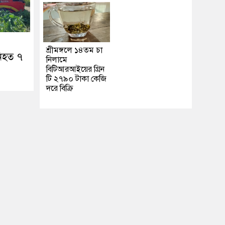
শ্রীমঙ্গলে ১৪তম চা
নিহত ৭
নিলামে
বিটিআরআইয়ের গ্রিন
টি ২৭৯০ টাকা কেজি
দরে বিক্রি