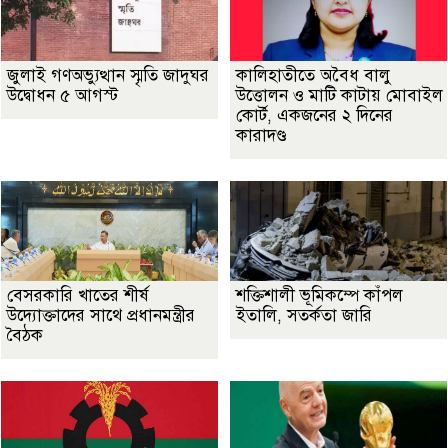
জুলাই গণঅভ্যুত্থান স্মৃতি জাদুঘর
কালিহাতীতে অবৈধ বালু
উদ্বোধন ৫ আগস্ট
উত্তোলন ও মাটি কাটায় মোবাইল
কোর্ট, একজনের ২ দিনের
কারাদণ্ড
বেসরকারি খাতের শীর্ষ
শক্তিশালী ভূমিকম্পে কাঁপল
উদ্যোক্তাদের সাথে প্রধানমন্ত্রীর
ইতালি, সতর্কতা জারি
বৈঠক