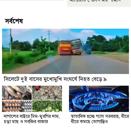
সর্বশেষ
সিলেটে দুই বাসের মুখোমুখি সংঘর্ষে নিহত বেড়ে ৯
নাগালের বাইরে ডিম-মুরগির দাম,
স্বাভাবিক হচ্ছে গ্যাস সরবরাহ, ধীরে
চড়া মাছ ও সবজির বাজার
ধীরে কমছে ভোগান্তিও