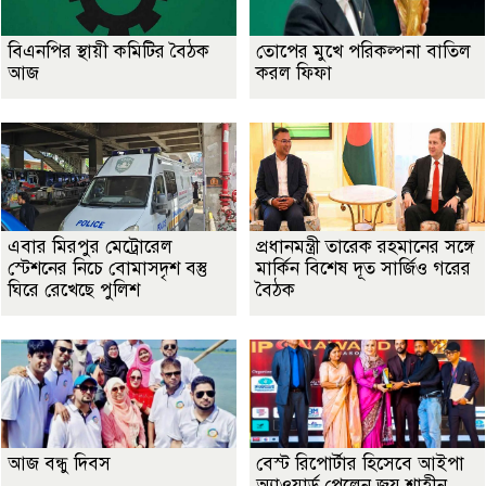
বিএনপির স্থায়ী কমিটির বৈঠক
তোপের মুখে পরিকল্পনা বাতিল
আজ
করল ফিফা
এবার মিরপুর মেট্রোরেল
প্রধানমন্ত্রী তারেক রহমানের সঙ্গে
স্টেশনের নিচে বোমাসদৃশ বস্তু
মার্কিন বিশেষ দূত সার্জিও গরের
ঘিরে রেখেছে পুলিশ
বৈঠক
আজ বন্ধু দিবস
বেস্ট রিপোর্টার হিসেবে আইপা
অ্যাওয়ার্ড পেলেন জয় শাহীন