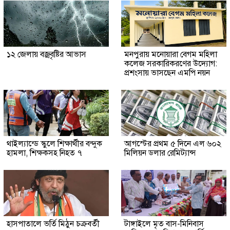
১২ জেলায় বজ্রবৃষ্টির আভাস
মনপুরায় মনোয়ারা বেগম মহিলা
কলেজ সরকারিকরণের উদ্যোগ:
প্রশংসায় ভাসছেন এমপি নয়ন
থাইল্যান্ডে স্কুলে শিক্ষার্থীর বন্দুক
আগস্টের প্রথম ৫ দিনে এল ৬০২
হামলা, শিক্ষকসহ নিহত ৭
মিলিয়ন ডলার রেমিট্যান্স
হাসপাতালে ভর্তি মিঠুন চক্রবর্তী
টাঙ্গাইলে মৃত বাস-মিনিবাস