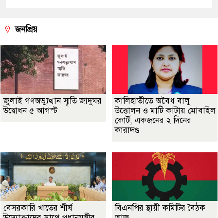
জনপ্রিয়
জুলাই গণঅভ্যুত্থান স্মৃতি জাদুঘর
কালিহাতীতে অবৈধ বালু
উদ্বোধন ৫ আগস্ট
উত্তোলন ও মাটি কাটায় মোবাইল
কোর্ট, একজনের ২ দিনের
কারাদণ্ড
বেসরকারি খাতের শীর্ষ
বিএনপির স্থায়ী কমিটির বৈঠক
উদ্যোক্তাদের সাথে প্রধানমন্ত্রীর
আজ