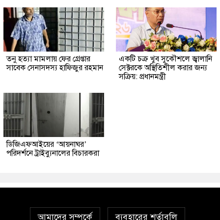
তনু হত্যা মামলায় ফের গ্রেপ্তার
একটি চক্র খুব সুকৌশলে জ্বালানি
সাবেক সেনাসদস্য হাফিজুর রহমান
সেক্টরকে অস্থিতিশীল করার জন্য
সক্রিয়: প্রধানমন্ত্রী
ডিজিএফআইয়ের ‘আয়নাঘর’
পরিদর্শনে ট্রাইব্যুনালের বিচারকরা
আমাদের সম্পর্কে
ব্যবহারের শর্তাবলি