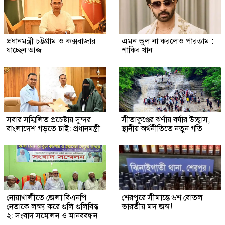
প্রধানমন্ত্রী চট্টগ্রাম ও কক্সবাজার
এমন ভুল না করলেও পারতাম :
যাচ্ছেন আজ
শাকিব খান
সবার সম্মিলিত প্রচেষ্টায় সুন্দর
সীতাকুণ্ডের ঝর্ণায় বর্ষার উচ্ছ্বাস,
বাংলাদেশ গড়তে চাই: প্রধানমন্ত্রী
স্থানীয় অর্থনীতিতে নতুন গতি
নোয়াখালীতে জেলা বিএনপি
শেরপুরে সীমান্তে ৬শ বোতল
নেতাকে লক্ষ্য করে গুলি গুলিবিদ্ধ
ভারতীয় মদ জব্দ!
২: সংবাদ সম্মেলন ও মানববন্ধন