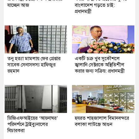
যাচ্ছেন আজ
বাংলাদেশ গড়তে চাই:
প্রধানমন্ত্রী
তনু হত্যা মামলায় ফের গ্রেপ্তার
একটি চক্র খুব সুকৌশলে
সাবেক সেনাসদস্য হাফিজুর
জ্বালানি সেক্টরকে অস্থিতিশীল
রহমান
করার জন্য সক্রিয়: প্রধানমন্ত্রী
ডিজিএফআইয়ের ‘আয়নাঘর’
হযরত শাহজালাল বিমানবন্দরে
পরিদর্শনে ট্রাইব্যুনালের
বলাকা লাউঞ্জে আগুন
বিচারকরা