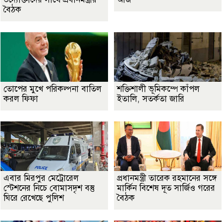
বৈঠক
তোপের মুখে পরিকল্পনা বাতিল
শক্তিশালী ভূমিকম্পে কাঁপল
করল ফিফা
ইতালি, সতর্কতা জারি
এবার মিরপুর মেট্রোরেল
প্রধানমন্ত্রী তারেক রহমানের সঙ্গে
স্টেশনের নিচে বোমাসদৃশ বস্তু
মার্কিন বিশেষ দূত সার্জিও গরের
ঘিরে রেখেছে পুলিশ
বৈঠক