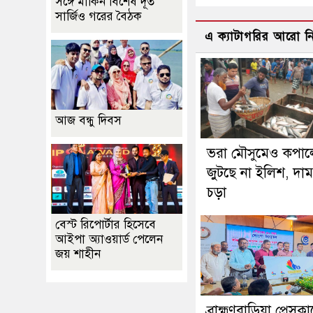
সঙ্গে মার্কিন বিশেষ দূত
সার্জিও গরের বৈঠক
এ ক্যাটাগরির আরো 
আজ বন্ধু দিবস
ভরা মৌসুমেও কপাল
জুটছে না ইলিশ, দা
চড়া
বেস্ট রিপোর্টার হিসেবে
আইপা অ্যাওয়ার্ড পেলেন
জয় শাহীন
ব্রাহ্মণবাড়িয়া প্রেসক্ল