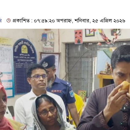
ি
প্রকাশিত : ০৭:৫৯:২০ অপরাহ্ন, শনিবার, ২৫ এপ্রিল ২০২৬