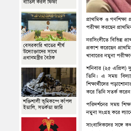
বাতিল করল ফিফা
প্রাথমিক ও গণশিক্ষা প
পরীক্ষা করছেন প্রাথমিক 
নরসিংদীতে বিভিন্ন প্
বেসরকারি খাতের শীর্ষ
প্রকাশ করেছেন প্রাথমিক
উদ্যোক্তাদের সাথে
খাবারের নমুনা পরীক্ষ
প্রধানমন্ত্রীর বৈঠক
শনিবার (২৫ এপ্রিল) 
তিনি। এ সময় বিদ্যা
শিক্ষার্থীদের পড়াশোন
করে তিনি সতর্ক করেন,
শক্তিশালী ভূমিকম্পে কাঁপল
পরিদর্শনের সময় শিক্ষ
ইতালি, সতর্কতা জারি
নমুনা সংগ্রহ করে ল্যা
সাংবাদিকদের সঙ্গে কথা