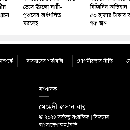
তীর
ভেসে উঠলো নারী-
বিজিবির অভিযান:
োচন
পুরুষের অর্ধগলিত
৫০ হাজার টাকার 
মরদেহ
গরু জব্দ
ম্পর্কে
ব্যবহারের শর্তাবলি
গোপনীয়তার নীতি
য
সম্পাদক
মেহেদী হাসান বাবু
© ২০২৪ সর্বস্বত্ব সংরক্ষিত | বিজনেস
বাংলাদেশ.কম.বিডি