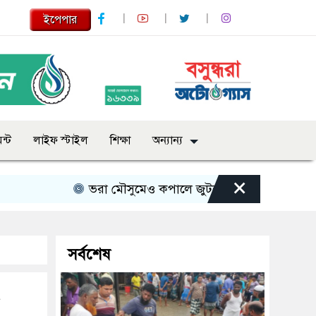
ইপেপার
ন্ট
লাইফ স্টাইল
শিক্ষা
অন্যান্য
×
ভরা মৌসুমেও কপালে জুটছে না ইলিশ, দাম বেশ চড়া
সর্বশেষ