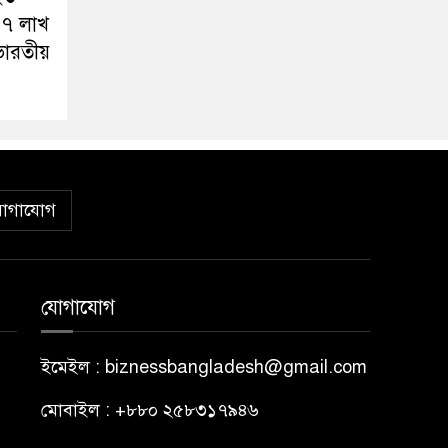
 ৭ লাখ
ভারতীয়
োগাযোগ
যোগাযোগ
ইমেইল : biznessbangladesh@gmail.com
মোবাইল : +৮৮০ ২৫৮৩১৭৯৪৬