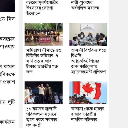
বছরের সুবর্ণজয়ন্তীর
নারী-পুরুষের
উৎসবের লোগো
অর্ধগলিত মরদেহ
উন্মোচন
ড-ডে মিল
অসন্তোষ
ধ পাওয়ায়
মাটিরাঙ্গা সীমান্তে ২৩
ভাসানী বিশ্ববিদ্যালয়ে
বিজিবির অভিযান: ৭
বিএসি
লাখ ৫০ হাজার
অ্যাক্রেডিটেশনের
শন করেন
টাকার ভারতীয় গরু
জন্য কারিকুলাম
জব্দ
ম্যানেজমেন্ট প্রশিক্ষণ
ণিকক্ষে
ষ প্রকাশ
ায় দুটি
১০ বছরের জ্বালানি
কানাডা থেকে হাজার
পরিকল্পনা সংসদে
হাজার ভারতীয়
তুলে ধরবে সরকার :
নাগরিক বহিষ্কার
ার্যক্রম
প্রধানমন্ত্রী