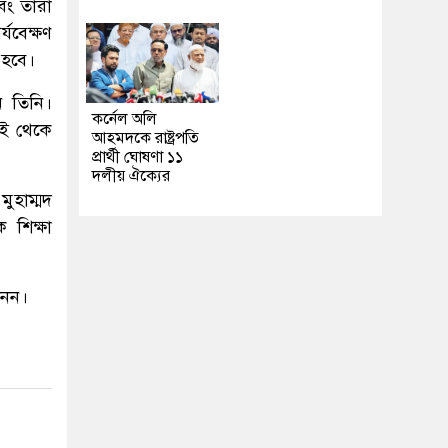
বং তারা
যবেক্ষণ
া হবে।
ন তিনি।
কর্নেল অলি
দুই থেকে
আহমদকে রাষ্ট্রপতি
প্রার্থী ঘোষণা ১১
দলীয় ঐক্যের
ুহাম্মদ
 শিক্ষা
নেন।