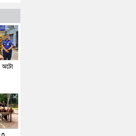
ে অটো
 ২৩