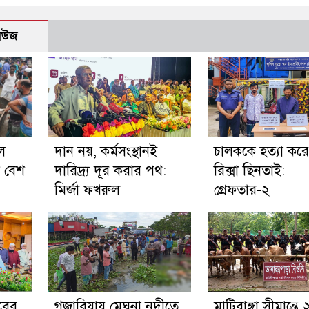
নিউজ
ে
দান নয়, কর্মসংস্থানই
চালককে হত্যা কর
ম বেশ
দারিদ্র্য দূর করার পথ:
রিক্সা ছিনতাই:
মির্জা ফখরুল
গ্রেফতার-২
াবের
গজারিয়ায় মেঘনা নদীতে
মাটিরাঙ্গা সীমান্তে