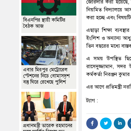
জোরদার করা হয়েছে, য
নিয়মিত বিদ্যালয়ে আ
করা হচ্ছে এবং বিষয়টি ন
বিএনপির স্থায়ী কমিটির
বৈঠক আজ
এছাড়া শিক্ষা ব্যবস্
ইংলিশ ও অন্যান্য আধুন
তিন বছরের মধ্যে বাস্
এ সময় উপস্থিত ছিলে
রাসেদুজ্জামান, সদর 
এবার মিরপুর মেট্রোরেল
কর্মকর্তা নিরঞ্জন কুমার 
স্টেশনের নিচে বোমাসদৃশ
বস্তু ঘিরে রেখেছে পুলিশ
এর আগে প্রতিমন্ত্রী 
ট্যাগ :
প্রধানমন্ত্রী তারেক রহমানের