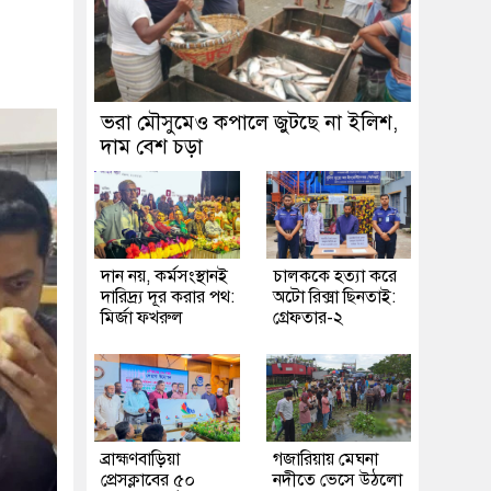
ভরা মৌসুমেও কপালে জুটছে না ইলিশ,
দাম বেশ চড়া
দান নয়, কর্মসংস্থানই
চালককে হত্যা করে
দারিদ্র্য দূর করার পথ:
অটো রিক্সা ছিনতাই:
মির্জা ফখরুল
গ্রেফতার-২
ব্রাহ্মণবাড়িয়া
গজারিয়ায় মেঘনা
প্রেসক্লাবের ৫০
নদীতে ভেসে উঠলো