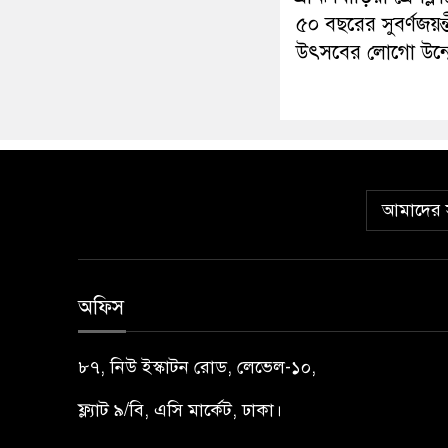
৫০ বছরের সুবর্ণজয়ন্
উৎসবের লোগো উন্ম
আমাদের স
অফিস
৮৭, নিউ ইস্কাটন রোড, লেভেল-১০,
ফ্ল্যাট ৯/বি, এসি মার্কেট, ঢাকা।