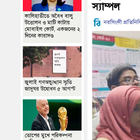
স্যাম্পল
কালিহাতীতে অবৈধ বালু
নরসিংদী প্রতিনিধ
উত্তোলন ও মাটি কাটায়
মোবাইল কোর্ট, একজনের ২
দিনের কারাদণ্ড
জুলাই গণঅভ্যুত্থান স্মৃতি
জাদুঘর উদ্বোধন ৫ আগস্ট
তোপের মুখে পরিকল্পনা