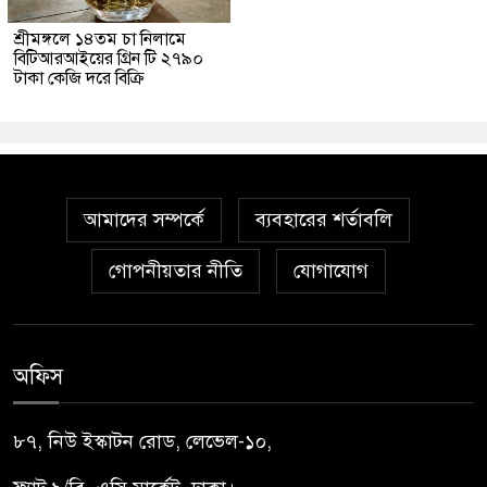
শ্রীমঙ্গলে ১৪তম চা নিলামে
বিটিআরআইয়ের গ্রিন টি ২৭৯০
টাকা কেজি দরে বিক্রি
আমাদের সম্পর্কে
ব্যবহারের শর্তাবলি
গোপনীয়তার নীতি
যোগাযোগ
অফিস
৮৭, নিউ ইস্কাটন রোড, লেভেল-১০,