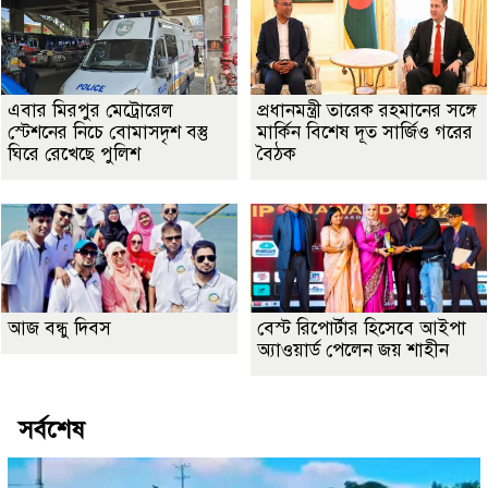
এবার মিরপুর মেট্রোরেল
প্রধানমন্ত্রী তারেক রহমানের সঙ্গে
স্টেশনের নিচে বোমাসদৃশ বস্তু
মার্কিন বিশেষ দূত সার্জিও গরের
ঘিরে রেখেছে পুলিশ
বৈঠক
আজ বন্ধু দিবস
বেস্ট রিপোর্টার হিসেবে আইপা
অ্যাওয়ার্ড পেলেন জয় শাহীন
সর্বশেষ