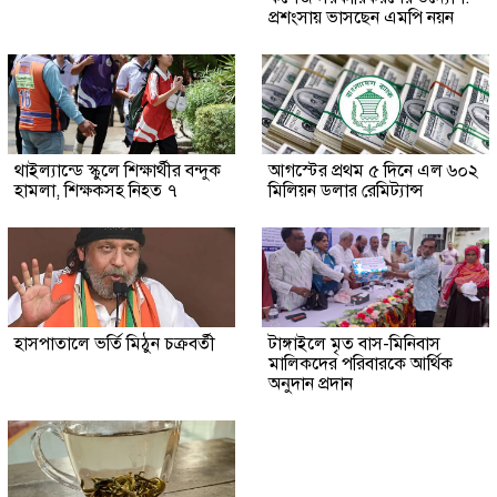
প্রশংসায় ভাসছেন এমপি নয়ন
থাইল্যান্ডে স্কুলে শিক্ষার্থীর বন্দুক
আগস্টের প্রথম ৫ দিনে এল ৬০২
হামলা, শিক্ষকসহ নিহত ৭
মিলিয়ন ডলার রেমিট্যান্স
হাসপাতালে ভর্তি মিঠুন চক্রবর্তী
টাঙ্গাইলে মৃত বাস-মিনিবাস
মালিকদের পরিবারকে আর্থিক
অনুদান প্রদান