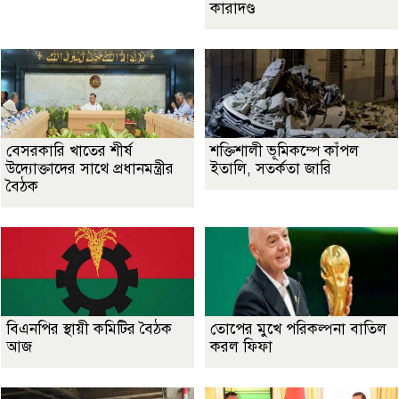
কারাদণ্ড
বেসরকারি খাতের শীর্ষ
শক্তিশালী ভূমিকম্পে কাঁপল
উদ্যোক্তাদের সাথে প্রধানমন্ত্রীর
ইতালি, সতর্কতা জারি
বৈঠক
বিএনপির স্থায়ী কমিটির বৈঠক
তোপের মুখে পরিকল্পনা বাতিল
আজ
করল ফিফা