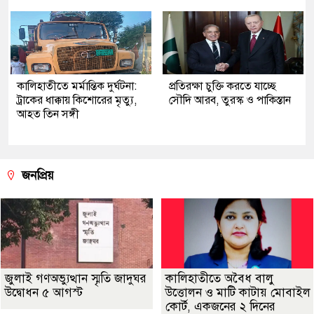
কালিহাতীতে মর্মান্তিক দুর্ঘটনা:
প্রতিরক্ষা চুক্তি করতে যাচ্ছে
ট্রাকের ধাক্কায় কিশোরের মৃত্যু,
সৌদি আরব, তুরস্ক ও পাকিস্তান
আহত তিন সঙ্গী
জনপ্রিয়
জুলাই গণঅভ্যুত্থান স্মৃতি জাদুঘর
কালিহাতীতে অবৈধ বালু
উদ্বোধন ৫ আগস্ট
উত্তোলন ও মাটি কাটায় মোবাইল
কোর্ট, একজনের ২ দিনের