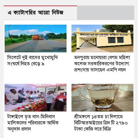
এ ক্যাটাগরির আরো নিউজ
সিলেটে দুই বাসের মুখোমুখি
মনপুরায় মনোয়ারা বেগম মহিলা
সংঘর্ষে নিহত বেড়ে ৯
কলেজ সরকারিকরণের উদ্যোগ:
প্রশংসায় ভাসছেন এমপি নয়ন
টাঙ্গাইলে মৃত বাস-মিনিবাস
শ্রীমঙ্গলে ১৪তম চা নিলামে
মালিকদের পরিবারকে আর্থিক
বিটিআরআইয়ের গ্রিন টি ২৭৯০
অনুদান প্রদান
টাকা কেজি দরে বিক্রি