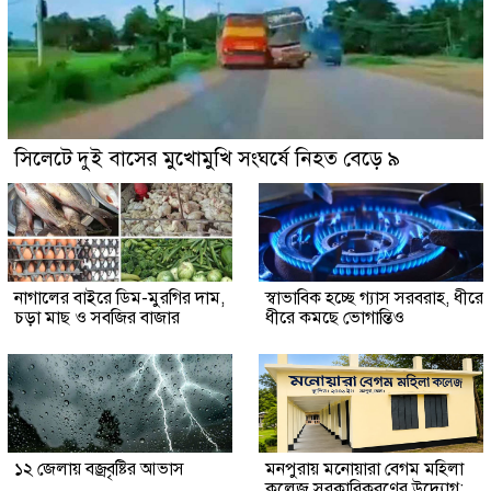
সিলেটে দুই বাসের মুখোমুখি সংঘর্ষে নিহত বেড়ে ৯
নাগালের বাইরে ডিম-মুরগির দাম,
স্বাভাবিক হচ্ছে গ্যাস সরবরাহ, ধীরে
চড়া মাছ ও সবজির বাজার
ধীরে কমছে ভোগান্তিও
১২ জেলায় বজ্রবৃষ্টির আভাস
মনপুরায় মনোয়ারা বেগম মহিলা
কলেজ সরকারিকরণের উদ্যোগ: