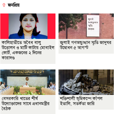
জনপ্রিয়
কালিহাতীতে অবৈধ বালু
জুলাই গণঅভ্যুত্থান স্মৃতি জাদুঘর
উত্তোলন ও মাটি কাটায় মোবাইল
উদ্বোধন ৫ আগস্ট
কোর্ট, একজনের ২ দিনের
কারাদণ্ড
বেসরকারি খাতের শীর্ষ
শক্তিশালী ভূমিকম্পে কাঁপল
উদ্যোক্তাদের সাথে প্রধানমন্ত্রীর
ইতালি, সতর্কতা জারি
বৈঠক