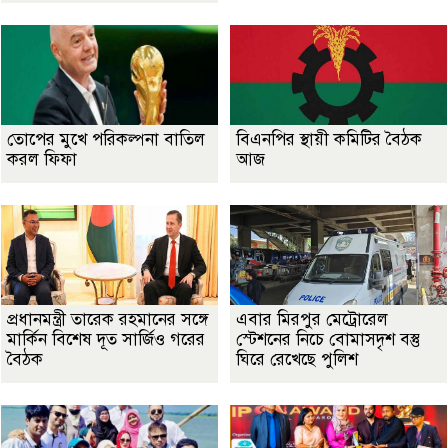
তোপের মুখে পরিকল্পনা বাতিল
বিএনপির স্থায়ী কমিটির বৈঠক
করল ফিফা
আজ
প্রধানমন্ত্রী তারেক রহমানের সঙ্গে
এবার মিরপুর মেট্রোরেল
মার্কিন বিশেষ দূত সার্জিও গরের
স্টেশনের নিচে বোমাসদৃশ বস্তু
বৈঠক
ঘিরে রেখেছে পুলিশ