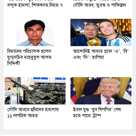
বন্দুক হামলা, শিক্ষকসহ নিহত ৭
সৌদি আরব, তুরস্ক ও পাকিস্তান
বিমানের পরিচালক হলেন
স্কালোনিই আমার প্ল্যান ‘এ’, ‘বি’
যুগ্মসচিব মাহবুবুল আলম
এবং ‘সি’: তাপিয়া
সিদ্দিকী
সৌদি আরবে হুথিদের হামলায়
ইরান যুদ্ধ ‘খুব শিগগির’ শেষ
১১ নাগরিক আহত
হতে পারে: ট্রাম্প