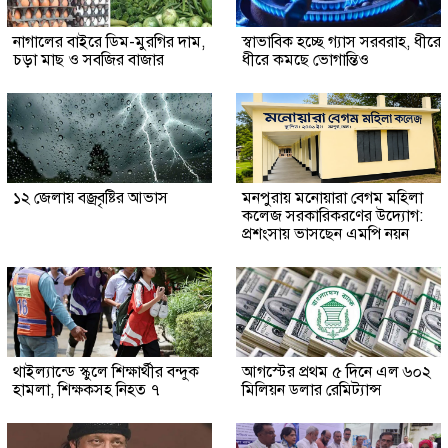
নাগালের বাইরে ডিম-মুরগির দাম,
স্বাভাবিক হচ্ছে গ্যাস সরবরাহ, ধীরে
চড়া মাছ ও সবজির বাজার
ধীরে কমছে ভোগান্তিও
১২ জেলায় বজ্রবৃষ্টির আভাস
মনপুরায় মনোয়ারা বেগম মহিলা
কলেজ সরকারিকরণের উদ্যোগ:
প্রশংসায় ভাসছেন এমপি নয়ন
থাইল্যান্ডে স্কুলে শিক্ষার্থীর বন্দুক
আগস্টের প্রথম ৫ দিনে এল ৬০২
হামলা, শিক্ষকসহ নিহত ৭
মিলিয়ন ডলার রেমিট্যান্স