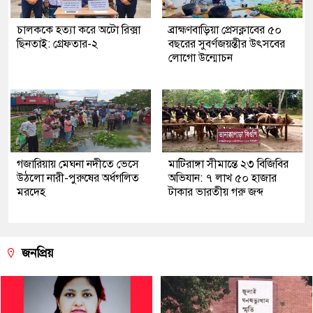
চালককে হত্যা করে অটো রিক্সা
ব্রাহ্মণবাড়িয়া প্রেসক্লাবের ৫০
ছিনতাই: গ্রেফতার-২
বছরের সুবর্ণজয়ন্তীর উৎসবের
লোগো উন্মোচন
গজারিয়ায় মেঘনা নদীতে ভেসে
মাটিরাঙ্গা সীমান্তে ২৩ বিজিবির
উঠলো নারী-পুরুষের অর্ধগলিত
অভিযান: ৭ লাখ ৫০ হাজার
মরদেহ
টাকার ভারতীয় গরু জব্দ
জনপ্রিয়