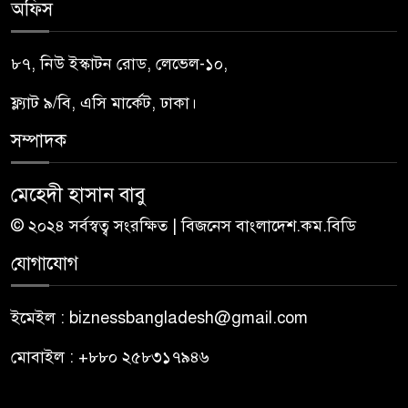
অফিস
৮৭, নিউ ইস্কাটন রোড, লেভেল-১০,
ফ্ল্যাট ৯/বি, এসি মার্কেট, ঢাকা।
সম্পাদক
মেহেদী হাসান বাবু
© ২০২৪ সর্বস্বত্ব সংরক্ষিত | বিজনেস বাংলাদেশ.কম.বিডি
যোগাযোগ
ইমেইল : biznessbangladesh@gmail.com
মোবাইল : +৮৮০ ২৫৮৩১৭৯৪৬