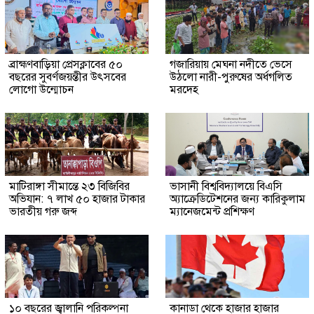
ব্রাহ্মণবাড়িয়া প্রেসক্লাবের ৫০
গজারিয়ায় মেঘনা নদীতে ভেসে
বছরের সুবর্ণজয়ন্তীর উৎসবের
উঠলো নারী-পুরুষের অর্ধগলিত
লোগো উন্মোচন
মরদেহ
মাটিরাঙ্গা সীমান্তে ২৩ বিজিবির
ভাসানী বিশ্ববিদ্যালয়ে বিএসি
অভিযান: ৭ লাখ ৫০ হাজার টাকার
অ্যাক্রেডিটেশনের জন্য কারিকুলাম
ভারতীয় গরু জব্দ
ম্যানেজমেন্ট প্রশিক্ষণ
১০ বছরের জ্বালানি পরিকল্পনা
কানাডা থেকে হাজার হাজার