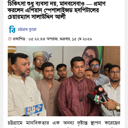
চিকিৎসা শুধু ব্যবসা নয়, মানবসেবাও — প্রমাণ
করলেন এশিয়ান স্পেশালাইজড হসপিটালের
চেয়ারম্যান সালাউদ্দিন আলী
চট্টগ্রাম ব্যুরো
প্রকাশিত : ০৫:২২:৪৪ অপরাহ্ন, শুক্রবার, ১৫ মে ২০২৬
চট্টগ্রামে মানবিকতার এক অনন্য দৃষ্টান্ত স্থাপন করেছেন