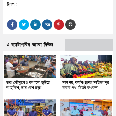
ট্যাগ :
এ ক্যাটাগরির আরো নিউজ
ভরা মৌসুমেও কপালে জুটছে
দান নয়, কর্মসংস্থানই দারিদ্র্য দূর
না ইলিশ, দাম বেশ চড়া
করার পথ: মির্জা ফখরুল