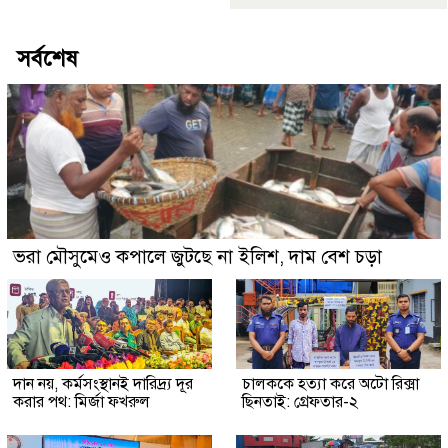
সর্বশেষ
ভরা মৌসুমেও কপালে জুটছে না ইলিশ, দাম বেশ চড়া
দান নয়, কর্মসংস্থানই দারিদ্র্য দূর
চালককে হত্যা করে অটো রিক্সা
করার পথ: মির্জা ফখরুল
ছিনতাই: গ্রেফতার-২