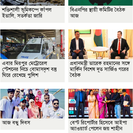
শক্তিশালী ভূমিকম্পে কাঁপল
বিএনপির স্থায়ী কমিটির বৈঠক
ইতালি, সতর্কতা জারি
আজ
এবার মিরপুর মেট্রোরেল
প্রধানমন্ত্রী তারেক রহমানের সঙ্গে
স্টেশনের নিচে বোমাসদৃশ বস্তু
মার্কিন বিশেষ দূত সার্জিও গরের
ঘিরে রেখেছে পুলিশ
বৈঠক
আজ বন্ধু দিবস
বেস্ট রিপোর্টার হিসেবে আইপা
অ্যাওয়ার্ড পেলেন জয় শাহীন