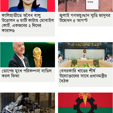
কালিহাতীতে অবৈধ বালু
জুলাই গণঅভ্যুত্থান স্মৃতি জাদুঘর
উত্তোলন ও মাটি কাটায় মোবাইল
উদ্বোধন ৫ আগস্ট
কোর্ট, একজনের ২ দিনের
কারাদণ্ড
তোপের মুখে পরিকল্পনা বাতিল
বেসরকারি খাতের শীর্ষ
করল ফিফা
উদ্যোক্তাদের সাথে প্রধানমন্ত্রীর
বৈঠক