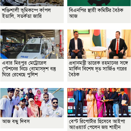
শক্তিশালী ভূমিকম্পে কাঁপল
বিএনপির স্থায়ী কমিটির বৈঠক
ইতালি, সতর্কতা জারি
আজ
এবার মিরপুর মেট্রোরেল
প্রধানমন্ত্রী তারেক রহমানের সঙ্গে
স্টেশনের নিচে বোমাসদৃশ বস্তু
মার্কিন বিশেষ দূত সার্জিও গরের
ঘিরে রেখেছে পুলিশ
বৈঠক
আজ বন্ধু দিবস
বেস্ট রিপোর্টার হিসেবে আইপা
অ্যাওয়ার্ড পেলেন জয় শাহীন