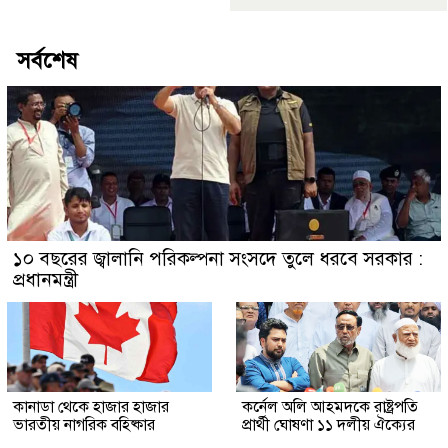
সর্বশেষ
১০ বছরের জ্বালানি পরিকল্পনা সংসদে তুলে ধরবে সরকার :
প্রধানমন্ত্রী
কানাডা থেকে হাজার হাজার
কর্নেল অলি আহমদকে রাষ্ট্রপতি
ভারতীয় নাগরিক বহিষ্কার
প্রার্থী ঘোষণা ১১ দলীয় ঐক্যের