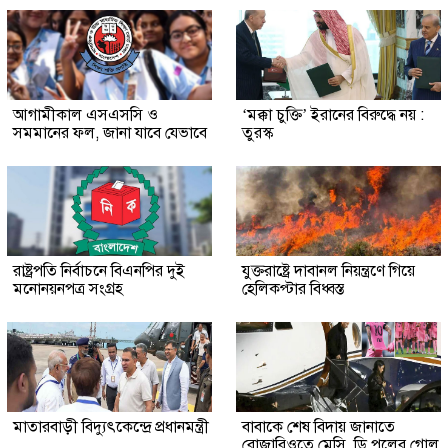
আগামীকাল এসএসসি ও
‘মক্কা চুক্তি’ ইরানের বিরুদ্ধে নয় :
সমমানের ফল, জানা যাবে যেভাবে
তুরস্ক
রাষ্ট্রপতি নির্বাচনে বিএনপির দুই
যুক্তরাষ্ট্রে দাবানল নিয়ন্ত্রণে গিয়ে
মনোনয়নপত্র সংগ্রহ
হেলিকপ্টার বিধ্বস্ত
মাতারবাড়ী বিদ্যুৎকেন্দ্রে প্রধানমন্ত্রী
বাবাকে শেষ বিদায় জানাতে
রোজারিওতে মেসি, ডি পলের গোল