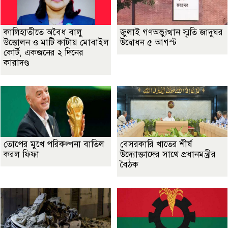
কালিহাতীতে অবৈধ বালু
জুলাই গণঅভ্যুত্থান স্মৃতি জাদুঘর
উত্তোলন ও মাটি কাটায় মোবাইল
উদ্বোধন ৫ আগস্ট
কোর্ট, একজনের ২ দিনের
কারাদণ্ড
তোপের মুখে পরিকল্পনা বাতিল
বেসরকারি খাতের শীর্ষ
করল ফিফা
উদ্যোক্তাদের সাথে প্রধানমন্ত্রীর
বৈঠক