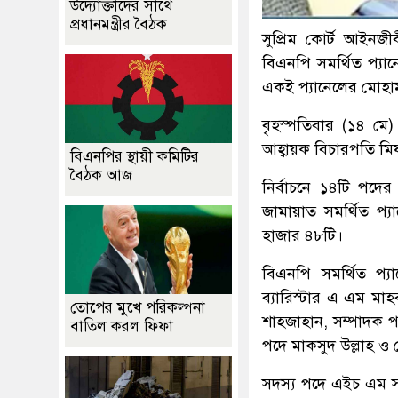
উদ্যোক্তাদের সাথে
প্রধানমন্ত্রীর বৈঠক
সুপ্রিম কোর্ট আইনজ
বিএনপি সমর্থিত প্যান
একই প্যানেলের মোহা
বৃহস্পতিবার (১৪ মে
আহ্বায়ক বিচারপতি মি
বিএনপির স্থায়ী কমিটির
বৈঠক আজ
নির্বাচনে ১৪টি পদে
জামায়াত সমর্থিত প্
হাজার ৪৮টি।
বিএনপি সমর্থিত প্
ব্যারিস্টার এ এম ম
তোপের মুখে পরিকল্পনা
শাহজাহান, সম্পাদক প
বাতিল করল ফিফা
পদে মাকসুদ উল্লাহ ও 
সদস্য পদে এইচ এম স