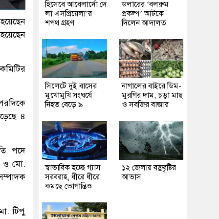
হিসেবে আবেলার্দো দে
ডলারের ‘বলরুম
লা এসপ্রিয়েলা’র
প্রকল্প’ আটকে
হয়েছেন
শপথ গ্রহণ
দিলেন আদালত
হয়েছেন
-কমিটির
সিলেটে দুই বাসের
নাগালের বাইরে ডিম-
মুখোমুখি সংঘর্ষে
মুরগির দাম, চড়া মাছ
অপরদিকে
নিহত বেড়ে ৯
ও সবজির বাজার
পড়েছে ৪
পতি পদে
খ ও মো.
স্বাভাবিক হচ্ছে গ্যাস
১২ জেলায় বজ্রবৃষ্টির
সম্পাদক
সরবরাহ, ধীরে ধীরে
আভাস
কমছে ভোগান্তিও
ো. টিপু