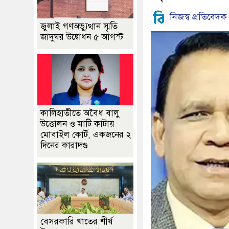
নিজস্ব প্রতিবেদক
জুলাই গণঅভ্যুত্থান স্মৃতি
জাদুঘর উদ্বোধন ৫ আগস্ট
কালিহাতীতে অবৈধ বালু
উত্তোলন ও মাটি কাটায়
মোবাইল কোর্ট, একজনের ২
দিনের কারাদণ্ড
বেসরকারি খাতের শীর্ষ