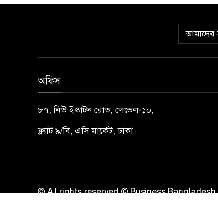
আমাদের স
অফিস
৮৭, নিউ ইস্কাটন রোড, লেভেল-১০,
ফ্ল্যাট ৯/বি, এসি মার্কেট, ঢাকা।
© All rights reserved © Business Bangladesh