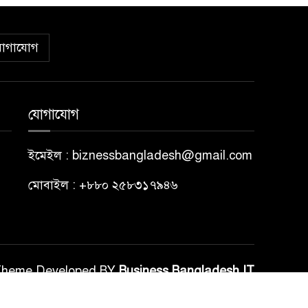
োগাযোগ
যোগাযোগ
ইমেইল : biznessbangladesh@gmail.com
মোবাইল : +৮৮০ ২৫৮৩১৭৯৪৬
Theme Developed BY
Business Bangladesh IT