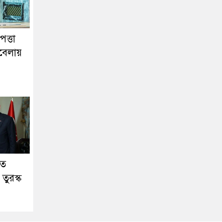
পত্তা
বেলায়
তে
তুরস্ক