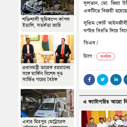
সুলতান, মো. জিয়া উ
একটিতে বিজয়ী হয়েছেন
শক্তিশালী ভূমিকম্পে কাঁপল
সুপ্রিম কোর্ট আইনজী
ইতালি, সতর্কতা জারি
ঘণ্টার বিরতি দিয়ে বি
ডিএস./
ট্যাগ :
জনপ্রিয়
প্রধানমন্ত্রী তারেক রহমানের
সঙ্গে মার্কিন বিশেষ দূত
সার্জিও গরের বৈঠক
এ ক্যাটাগরির আরো 
এবার মিরপুর মেট্রোরেল