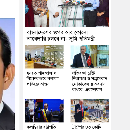
বাংলাদেশের ওপর আর কোনো
তাবেদারি চলবে না- ভূমি প্রতিমন্ত্রী
হযরত শাহজালাল
প্রতিরক্ষা চুক্তি
বিমানবন্দরে বলাকা
নিরাপত্তা ও সন্ত্রাসবাদ
লাউঞ্জে আগুন
মোকাবেলায় অবদান
রাখবে: এরদোয়ান
কলম্বিয়ার রাষ্ট্রপতি
ট্রাম্পের ৪০ কোটি