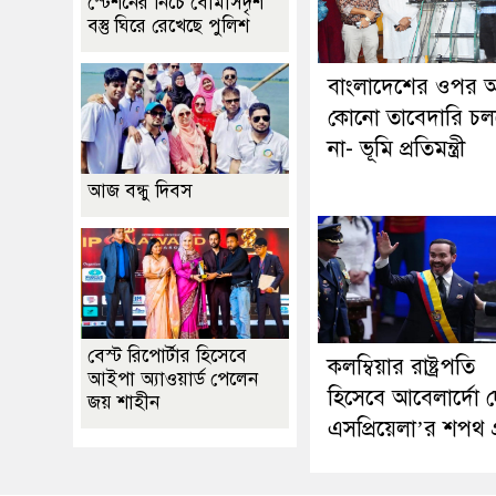
স্টেশনের নিচে বোমাসদৃশ
বস্তু ঘিরে রেখেছে পুলিশ
বাংলাদেশের ওপর 
কোনো তাবেদারি চল
না- ভূমি প্রতিমন্ত্রী
আজ বন্ধু দিবস
বেস্ট রিপোর্টার হিসেবে
কলম্বিয়ার রাষ্ট্রপতি
আইপা অ্যাওয়ার্ড পেলেন
হিসেবে আবেলার্দো দ
জয় শাহীন
এসপ্রিয়েলা’র শপথ গ