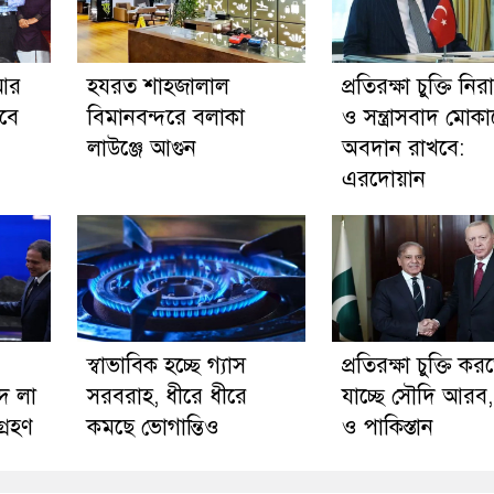
আর
হযরত শাহজালাল
প্রতিরক্ষা চুক্তি নিরা
বে
বিমানবন্দরে বলাকা
ও সন্ত্রাসবাদ মোকা
লাউঞ্জে আগুন
অবদান রাখবে:
এরদোয়ান
স্বাভাবিক হচ্ছে গ্যাস
প্রতিরক্ষা চুক্তি কর
ে লা
সরবরাহ, ধীরে ধীরে
যাচ্ছে সৌদি আরব, 
্রহণ
কমছে ভোগান্তিও
ও পাকিস্তান