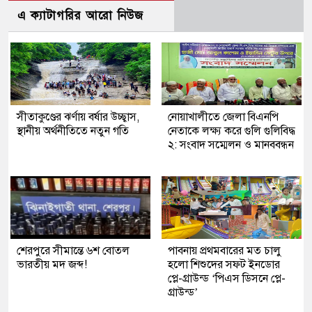
এ ক্যাটাগরির আরো নিউজ
সীতাকুণ্ডের ঝর্ণায় বর্ষার উচ্ছ্বাস,
নোয়াখালীতে জেলা বিএনপি
স্থানীয় অর্থনীতিতে নতুন গতি
নেতাকে লক্ষ্য করে গুলি গুলিবিদ্ধ
২: সংবাদ সম্মেলন ও মানববন্ধন
শেরপুরে সীমান্তে ৬শ বোতল
পাবনায় প্রথমবারের মত চালু
ভারতীয় মদ জব্দ!
হলো শিশুদের সফট ইনডোর
প্লে-গ্রাউন্ড ‘পিএস ডিসনে প্লে-
গ্রাউন্ড’