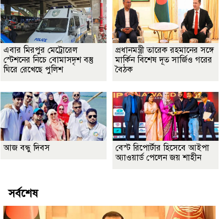
এবার মিরপুর মেট্রোরেল
প্রধানমন্ত্রী তারেক রহমানের সঙ্গে
স্টেশনের নিচে বোমাসদৃশ বস্তু
মার্কিন বিশেষ দূত সার্জিও গরের
ঘিরে রেখেছে পুলিশ
বৈঠক
আজ বন্ধু দিবস
বেস্ট রিপোর্টার হিসেবে আইপা
অ্যাওয়ার্ড পেলেন জয় শাহীন
সর্বশেষ