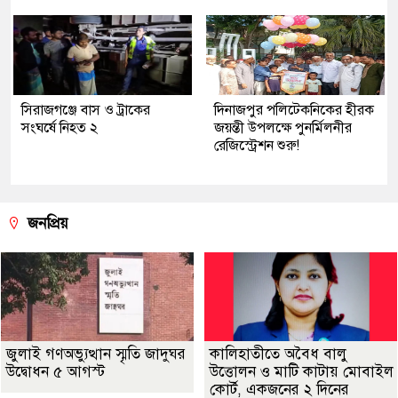
সিরাজগঞ্জে বাস ও ট্রাকের
দিনাজপুর পলিটেকনিকের হীরক
সংঘর্ষে নিহত ২
জয়ন্তী উপলক্ষে পুনর্মিলনীর
রেজিস্ট্রেশন শুরু!
জনপ্রিয়
জুলাই গণঅভ্যুত্থান স্মৃতি জাদুঘর
কালিহাতীতে অবৈধ বালু
উদ্বোধন ৫ আগস্ট
উত্তোলন ও মাটি কাটায় মোবাইল
কোর্ট, একজনের ২ দিনের