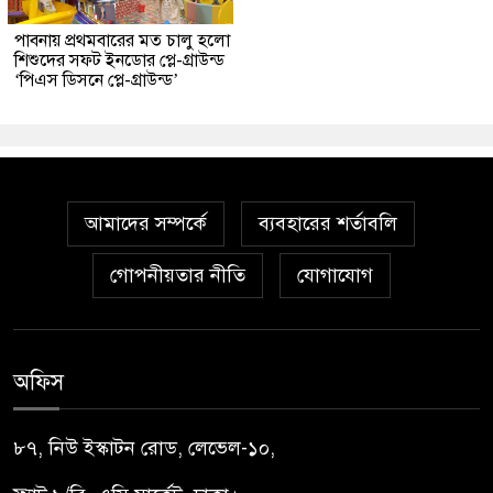
পাবনায় প্রথমবারের মত চালু হলো
শিশুদের সফট ইনডোর প্লে-গ্রাউন্ড
‘পিএস ডিসনে প্লে-গ্রাউন্ড’
আমাদের সম্পর্কে
ব্যবহারের শর্তাবলি
গোপনীয়তার নীতি
যোগাযোগ
অফিস
৮৭, নিউ ইস্কাটন রোড, লেভেল-১০,