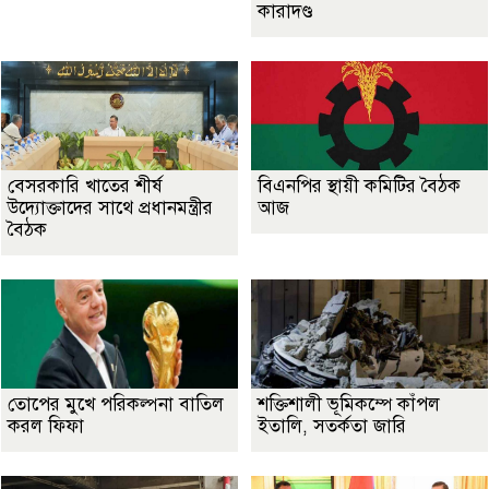
কারাদণ্ড
বেসরকারি খাতের শীর্ষ
বিএনপির স্থায়ী কমিটির বৈঠক
উদ্যোক্তাদের সাথে প্রধানমন্ত্রীর
আজ
বৈঠক
তোপের মুখে পরিকল্পনা বাতিল
শক্তিশালী ভূমিকম্পে কাঁপল
করল ফিফা
ইতালি, সতর্কতা জারি