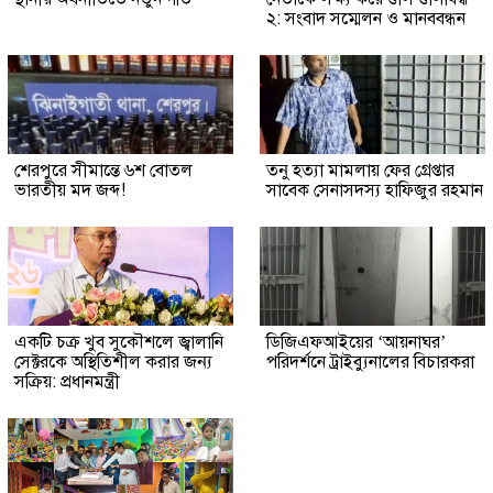
২: সংবাদ সম্মেলন ও মানববন্ধন
শেরপুরে সীমান্তে ৬শ বোতল
তনু হত্যা মামলায় ফের গ্রেপ্তার
ভারতীয় মদ জব্দ!
সাবেক সেনাসদস্য হাফিজুর রহমান
একটি চক্র খুব সুকৌশলে জ্বালানি
ডিজিএফআইয়ের ‘আয়নাঘর’
সেক্টরকে অস্থিতিশীল করার জন্য
পরিদর্শনে ট্রাইব্যুনালের বিচারকরা
সক্রিয়: প্রধানমন্ত্রী