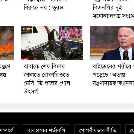
বিরুদ্ধে নয় : তুরস্ক
বিএনপির দুই
মনোনয়নপত্র সংগ্র
্ত্রণে
বাবাকে শেষ বিদায়
বাইডেনের শরীরে 
স্ত
জানাতে রোজারিওতে
পড়েছে ‘অত্যন্ত
মেসি, ডি পলের গোল
যন্ত্রণাদায়ক’ক্যানস
উৎসর্গ
ম্পর্কে
ব্যবহারের শর্তাবলি
গোপনীয়তার নীতি
য