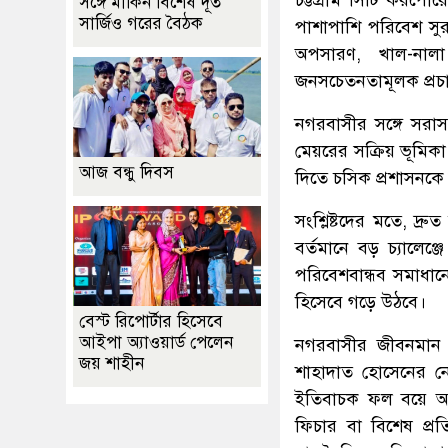
সঙ্গে মার্কিন বিশেষ দূত
সার্জিও গরের বৈঠক
পাশাপাশি পরিবেশ সুরক্
অপসারণ, খাল-নালা 
জনসচেতনতামূলক প্রচা
নগরবাসীর সঙ্গে সরাস
মেয়রের সক্রিয় ভূমি
আজ বন্ধু দিবস
দিতে চসিক প্রশাসনকে
সংশ্লিষ্টদের মতে, দ্
বর্তমানে বড় চ্যালেঞ্
পরিবেশবান্ধব সমাধানে
হিসেবে গড়ে উঠবে।
বেস্ট রিপোর্টার হিসেবে
আইপা অ্যাওয়ার্ড পেলেন
নগরবাসীর জীবনমান উন
জয় শাহীন
শাহাদাত হোসেনের নে
ইতিবাচক ফল বয়ে আনব
ফিচার বা বিশেষ প্র