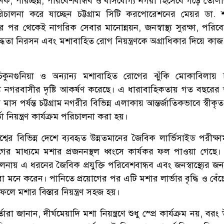
নিক, পরিচ্ছন্ন, পরিবেশবান্ধব ও বাসযোগ্য নগরী হিসেবে গড়ে তোলার
পরিচালনা করে যাচ্ছেন চট্টগ্রাম সিটি করপোরেশনের মেয়র ডা. 
র পর থেকেই নাগরিক সেবার মানোন্নয়ন, জনস্বাস্থ্য সুরক্ষা, পরিবে
লাবদ্ধতা নিরসন এবং মশাবাহিত রোগ নিয়ন্ত্রণকে অগ্রাধিকার দিয়ে ক
চিকুনগুনিয়া ও অন্যান্য মশাবাহিত রোগের ঝুঁকি মোকাবিলায়
ে নগরবাসীর দৃষ্টি আকর্ষণ করেছে। এ ধারাবাহিকতায় গত বছরের 
স পর্যন্ত চট্টগ্রাম নগরীর বিভিন্ন এলাকায় আন্তর্জাতিকভাবে স্বীক
র্ভা নিয়ন্ত্রণ কার্যক্রম পরিচালনা করা হয়।
, বিশ্বের বিভিন্ন দেশে ব্যবহৃত উন্নতমানের জৈবিক লার্ভিসাইড পরীক্
গের মাধ্যমে মশার প্রজননস্থল ধ্বংসে কার্যকর ফল পাওয়া গেছে। 
ায় এ ধরনের জৈবিক প্রযুক্তি পরিবেশবান্ধব এবং জনস্বাস্থ্যের জন
া মনে করেন। পানিতে প্রয়োগের পর এটি মশার লার্ভার বৃদ্ধি ও বেঁ
 ফলে মশার বিস্তার নিয়ন্ত্রণ সহজ হয়।
্তারা জানান, দীর্ঘমেয়াদি মশা নিয়ন্ত্রণে শুধু স্প্রে কার্যক্রম নয়, বরং