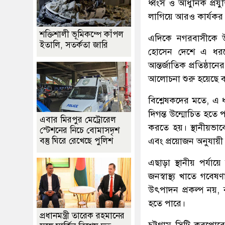
ধ্বংস ও আধুনিক প্রযুক্
লাগিয়ে আরও কার্যকর 
শক্তিশালী ভূমিকম্পে কাঁপল
এদিকে নগরবাসীকে উন
ইতালি, সতর্কতা জারি
হোসেন দেশে এ ধরনের 
আন্তর্জাতিক প্রতিষ্ঠা
আলোচনা শুরু হয়েছে ব
বিশ্লেষকদের মতে, এ ধর
দিগন্ত উন্মোচিত হতে 
এবার মিরপুর মেট্রোরেল
করতে হয়। স্থানীয়ভাব
স্টেশনের নিচে বোমাসদৃশ
এবং প্রয়োজন অনুযায়ী 
বস্তু ঘিরে রেখেছে পুলিশ
এছাড়া স্থানীয় পর্যায়ে 
জনস্বাস্থ্য খাতে গব
উৎপাদন প্রকল্প নয়, ব
হতে পারে।
প্রধানমন্ত্রী তারেক রহমানের
চট্টগ্রাম সিটি করপোর