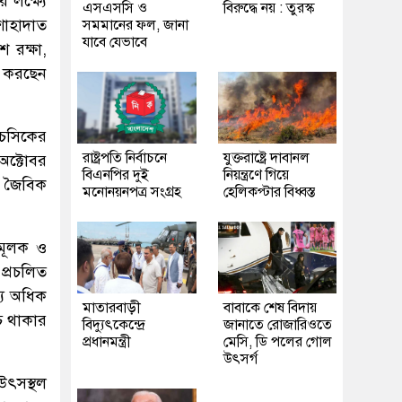
 লক্ষ্যে
এসএসসি ও
বিরুদ্ধে নয় : তুরস্ক
শাহাদাত
সমমানের ফল, জানা
যাবে যেভাবে
শ রক্ষা,
াজ করছেন
 চসিকের
রাষ্ট্রপতি নির্বাচনে
যুক্তরাষ্ট্রে দাবানল
অক্টোবর
বিএনপির দুই
নিয়ন্ত্রণে গিয়ে
ৃত জৈবিক
মনোনয়নপত্র সংগ্রহ
হেলিকপ্টার বিধ্বস্ত
ষামূলক ও
প্রচলিত
্য অধিক
মাতারবাড়ী
বাবাকে শেষ বিদায়
চে থাকার
বিদ্যুৎকেন্দ্রে
জানাতে রোজারিওতে
প্রধানমন্ত্রী
মেসি, ডি পলের গোল
উৎসর্গ
 উৎসস্থল