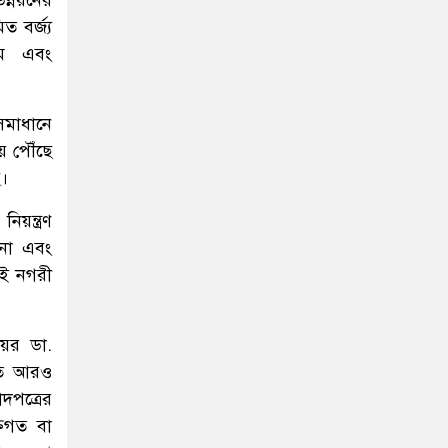
ত বর্জ্য
্রম এবং
সমাধানে
য় পৌঁছে
।
িয়ন্ত্রণ
াপনা এবং
সই নগরী
েয়র ডা.
যতে আরও
দপত্রের
তিগত বা