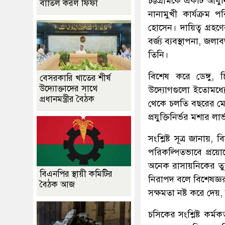
চট্টগ্রামকে একটি আধু
বাতিল করল ফিফা
নানামুখী কার্যক্রম 
হোসেন। দায়িত্ব গ্রহণে
বর্জ্য ব্যবস্থাপনা, জ
তিনি।
বিশেষ করে ডেঙ্গু, 
বেসরকারি খাতের শীর্ষ
উদ্যোক্তাদের সাথে
উদ্যোগগুলো ইতোমধ্য
প্রধানমন্ত্রীর বৈঠক
থেকে চলতি বছরের মে মা
প্রযুক্তিনির্ভর মশার লা
সংশ্লিষ্ট সূত্র জানায়
পরিকল্পিতভাবে প্রয়ো
অনেক রাসায়নিকের তুলন
বিএনপির স্থায়ী কমিটির
নিরাপদ বলে বিশেষজ্ঞর
বৈঠক আজ
সক্ষমতা নষ্ট করে দেয়,
চসিকের সংশ্লিষ্ট কর্মকর