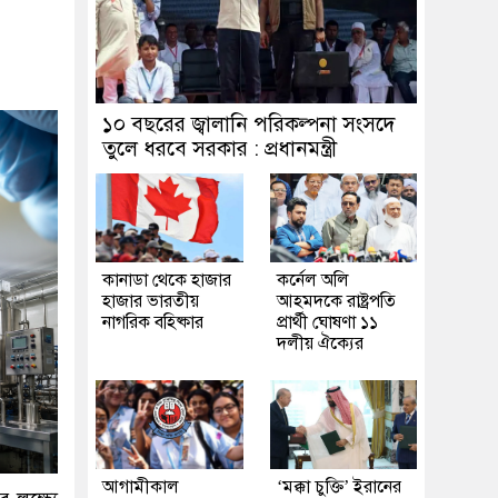
১০ বছরের জ্বালানি পরিকল্পনা সংসদে
তুলে ধরবে সরকার : প্রধানমন্ত্রী
কানাডা থেকে হাজার
কর্নেল অলি
হাজার ভারতীয়
আহমদকে রাষ্ট্রপতি
নাগরিক বহিষ্কার
প্রার্থী ঘোষণা ১১
দলীয় ঐক্যের
আগামীকাল
‘মক্কা চুক্তি’ ইরানের