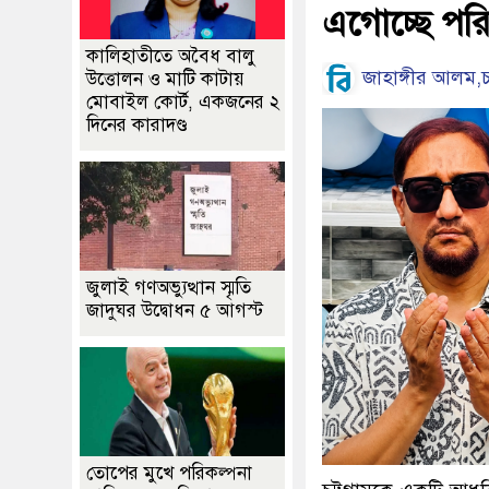
এগোচ্ছে পরিব
কালিহাতীতে অবৈধ বালু
জাহাঙ্গীর আলম,চট্
উত্তোলন ও মাটি কাটায়
মোবাইল কোর্ট, একজনের ২
দিনের কারাদণ্ড
জুলাই গণঅভ্যুত্থান স্মৃতি
জাদুঘর উদ্বোধন ৫ আগস্ট
তোপের মুখে পরিকল্পনা