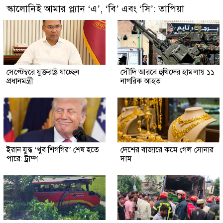
স্কালোনিই আমার প্ল্যান ‘এ’, ‘বি’ এবং ‘সি’: তাপিয়া
সেপ্টেম্বরে যুক্তরাষ্ট্র যাচ্ছেন
সৌদি আরবে হুথিদের হামলায় ১১
প্রধানমন্ত্রী
নাগরিক আহত
ইরান যুদ্ধ ‘খুব শিগগির’ শেষ হতে
দেশের বাজারে কমে গেল সোনার
পারে: ট্রাম্প
দাম