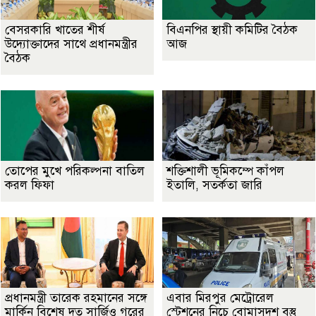
বেসরকারি খাতের শীর্ষ
বিএনপির স্থায়ী কমিটির বৈঠক
উদ্যোক্তাদের সাথে প্রধানমন্ত্রীর
আজ
বৈঠক
তোপের মুখে পরিকল্পনা বাতিল
শক্তিশালী ভূমিকম্পে কাঁপল
করল ফিফা
ইতালি, সতর্কতা জারি
প্রধানমন্ত্রী তারেক রহমানের সঙ্গে
এবার মিরপুর মেট্রোরেল
মার্কিন বিশেষ দূত সার্জিও গরের
স্টেশনের নিচে বোমাসদৃশ বস্তু