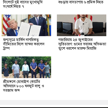
সিলেটে দুই বাসের মুখোমুখি
বগুড়ায় বাসচাপায় ৬ শ্রমিক নিহত
সংঘর্ষে নিহত ৭
জন্মসূত্রে মার্কিন নাগরিকত্ব
গজারিয়ায় ২৪ জুলাইয়ের
সীমিতের বিলে স্বাক্ষর করলেন
স্মৃতিচারণ: গুমের ভয়াবহ অভিজ্ঞতা
ট্রাম্প
তুলে ধরলেন মারুফ মিয়াজি
শ্রীমঙ্গলে মোবাইল কোর্টের
অভিযানে ৮০০ ঘনফুট বালু ও
সরঞ্জাম জব্দ