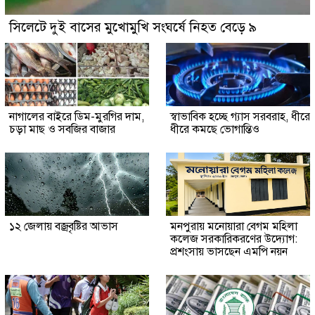
সিলেটে দুই বাসের মুখোমুখি সংঘর্ষে নিহত বেড়ে ৯
নাগালের বাইরে ডিম-মুরগির দাম,
স্বাভাবিক হচ্ছে গ্যাস সরবরাহ, ধীরে
চড়া মাছ ও সবজির বাজার
ধীরে কমছে ভোগান্তিও
১২ জেলায় বজ্রবৃষ্টির আভাস
মনপুরায় মনোয়ারা বেগম মহিলা
কলেজ সরকারিকরণের উদ্যোগ:
প্রশংসায় ভাসছেন এমপি নয়ন