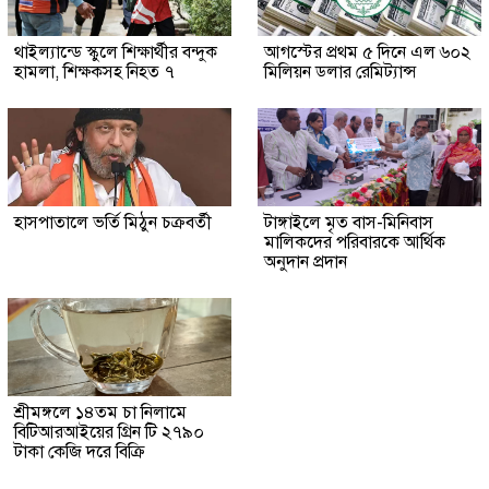
থাইল্যান্ডে স্কুলে শিক্ষার্থীর বন্দুক
আগস্টের প্রথম ৫ দিনে এল ৬০২
হামলা, শিক্ষকসহ নিহত ৭
মিলিয়ন ডলার রেমিট্যান্স
হাসপাতালে ভর্তি মিঠুন চক্রবর্তী
টাঙ্গাইলে মৃত বাস-মিনিবাস
মালিকদের পরিবারকে আর্থিক
অনুদান প্রদান
শ্রীমঙ্গলে ১৪তম চা নিলামে
বিটিআরআইয়ের গ্রিন টি ২৭৯০
টাকা কেজি দরে বিক্রি