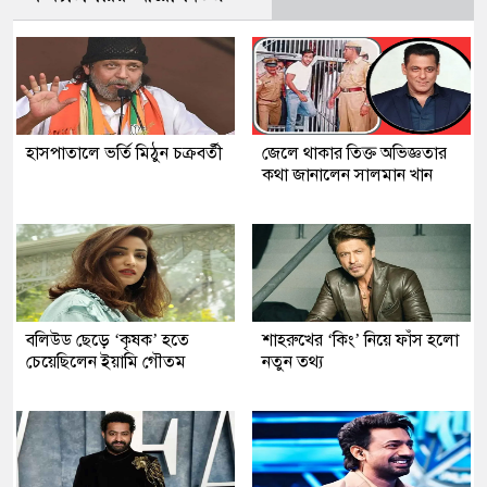
হাসপাতালে ভর্তি মিঠুন চক্রবর্তী
জেলে থাকার তিক্ত অভিজ্ঞতার
কথা জানালেন সালমান খান
বলিউড ছেড়ে ‘কৃষক’ হতে
শাহরুখের ‘কিং’ নিয়ে ফাঁস হলো
চেয়েছিলেন ইয়ামি গৌতম
নতুন তথ্য