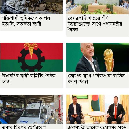
শক্তিশালী ভূমিকম্পে কাঁপল
বেসরকারি খাতের শীর্ষ
ইতালি, সতর্কতা জারি
উদ্যোক্তাদের সাথে প্রধানমন্ত্রীর
বৈঠক
বিএনপির স্থায়ী কমিটির বৈঠক
তোপের মুখে পরিকল্পনা বাতিল
আজ
করল ফিফা
এবার মিরপুর মেট্রোরেল
প্রধানমন্ত্রী তারেক রহমানের সঙ্গে