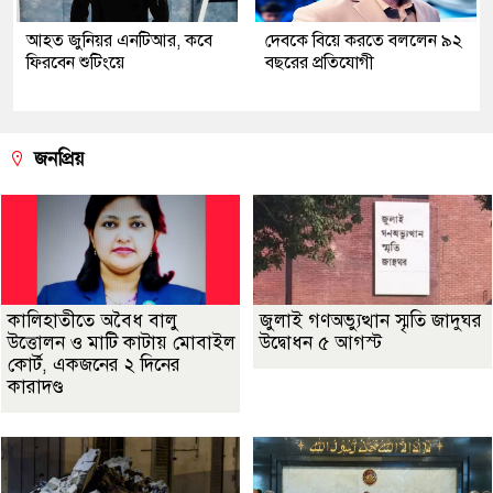
আহত জুনিয়র এনটিআর, কবে
দেবকে বিয়ে করতে বললেন ৯২
ফিরবেন শুটিংয়ে
বছরের প্রতিযোগী
জনপ্রিয়
কালিহাতীতে অবৈধ বালু
জুলাই গণঅভ্যুত্থান স্মৃতি জাদুঘর
উত্তোলন ও মাটি কাটায় মোবাইল
উদ্বোধন ৫ আগস্ট
কোর্ট, একজনের ২ দিনের
কারাদণ্ড