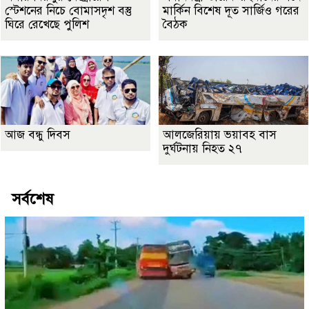
স্টেশনের নিচে বোমাসদৃশ বস্তু
মার্কিন বিশেষ দূত সার্জিও গরের
ঘিরে রেখেছে পুলিশ
বৈঠক
আজ বন্ধু দিবস
আলজেরিয়ায় ভয়াবহ বাস
দুর্ঘটনায় নিহত ২৭
সর্বশেষ