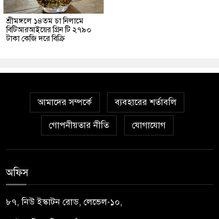
শ্রীমঙ্গলে ১৪তম চা নিলামে
বিটিআরআইয়ের গ্রিন টি ২৭৯০
টাকা কেজি দরে বিক্রি
আমাদের সম্পর্কে
ব্যবহারের শর্তাবলি
গোপনীয়তার নীতি
যোগাযোগ
অফিস
৮৭, নিউ ইস্কাটন রোড, লেভেল-১০,