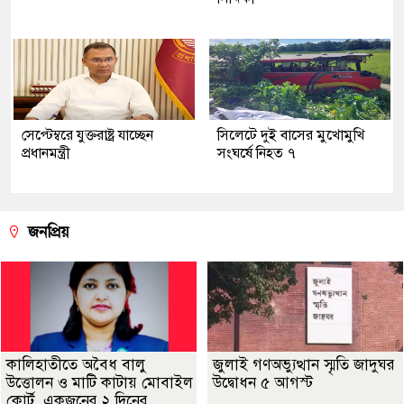
সেপ্টেম্বরে যুক্তরাষ্ট্র যাচ্ছেন
সিলেটে দুই বাসের মুখোমুখি
প্রধানমন্ত্রী
সংঘর্ষে নিহত ৭
জনপ্রিয়
কালিহাতীতে অবৈধ বালু
জুলাই গণঅভ্যুত্থান স্মৃতি জাদুঘর
উত্তোলন ও মাটি কাটায় মোবাইল
উদ্বোধন ৫ আগস্ট
কোর্ট, একজনের ২ দিনের