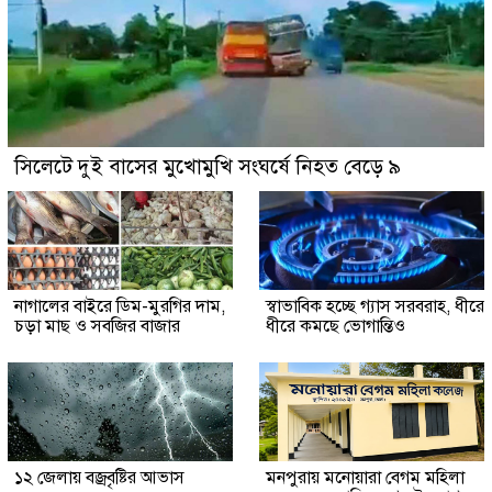
সিলেটে দুই বাসের মুখোমুখি সংঘর্ষে নিহত বেড়ে ৯
নাগালের বাইরে ডিম-মুরগির দাম,
স্বাভাবিক হচ্ছে গ্যাস সরবরাহ, ধীরে
চড়া মাছ ও সবজির বাজার
ধীরে কমছে ভোগান্তিও
১২ জেলায় বজ্রবৃষ্টির আভাস
মনপুরায় মনোয়ারা বেগম মহিলা