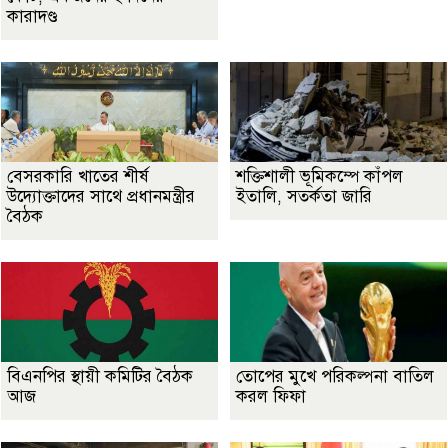
কারাদণ্ড
বেসরকারি খাতের শীর্ষ
শক্তিশালী ভূমিকম্পে কাঁপল
উদ্যোক্তাদের সাথে প্রধানমন্ত্রীর
ইতালি, সতর্কতা জারি
বৈঠক
বিএনপির স্থায়ী কমিটির বৈঠক
তোপের মুখে পরিকল্পনা বাতিল
আজ
করল ফিফা