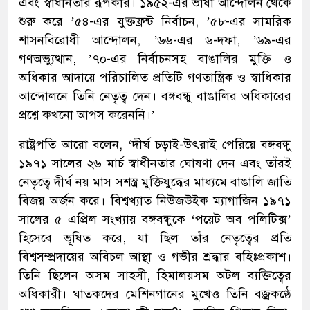
এবং স্বাধীনতার রূপকার। ১৯৫২-এর ভাষা আন্দোলন থেকে
শুরু করে ’৫৪-এর যুক্তফ্রন্ট নির্বাচন, ’৫৮-এর সামরিক
শাসনবিরোধী আন্দোলন, ’৬৬-এর ৬-দফা, ’৬৯-এর
গণঅভ্যুত্থান, ’৭০-এর নির্বাচনসহ বাঙালির মুক্তি ও
অধিকার আদায়ে পরিচালিত প্রতিটি গণতান্ত্রিক ও স্বাধিকার
আন্দোলনে তিনি নেতৃত্ব দেন। বঙ্গবন্ধু বাঙালির অধিকারের
প্রশ্নে কখনো আপস করেননি।’
রাষ্ট্রপতি আরো বলেন, ‘দীর্ঘ চড়াই-উৎরাই পেরিয়ে বঙ্গবন্ধু
১৯৭১ সালের ২৬ মার্চ স্বাধীনতার ঘোষণা দেন এবং তাঁরই
নেতৃত্বে দীর্ঘ নয় মাস সশস্ত্র মুক্তিযুদ্ধের মাধ্যমে বাঙালি জাতি
বিজয় অর্জন করে। বিশ্বখ্যাত নিউজউইক ম্যাগাজিন ১৯৭১
সালের ৫ এপ্রিল সংখ্যায় বঙ্গবন্ধুকে ‘পয়েট অব পলিটিক্স’
হিসেবে ভূষিত করে, যা ছিল তাঁর নেতৃত্বের প্রতি
বিশ্বসম্প্রদায়ের অবিচল আস্থা ও গভীর শ্রদ্ধার বহিঃপ্রকাশ।
তিনি ছিলেন অসম সাহসী, হিমালয়সম অটল ব্যক্তিত্বের
অধিকারী। ঘাতকদের মেশিনগানের মুখেও তিনি বজ্রকণ্ঠে