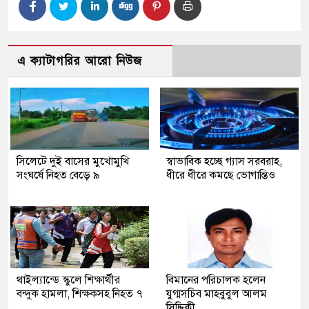
এ ক্যাটাগরির আরো নিউজ
সিলেটে দুই বাসের মুখোমুখি
স্বাভাবিক হচ্ছে গ্যাস সরবরাহ,
সংঘর্ষে নিহত বেড়ে ৯
ধীরে ধীরে কমছে ভোগান্তিও
থাইল্যান্ডে স্কুলে শিক্ষার্থীর
বিমানের পরিচালক হলেন
বন্দুক হামলা, শিক্ষকসহ নিহত ৭
যুগ্মসচিব মাহবুবুল আলম
সিদ্দিকী