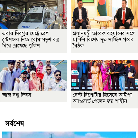
এবার মিরপুর মেট্রোরেল
প্রধানমন্ত্রী তারেক রহমানের সঙ্গে
স্টেশনের নিচে বোমাসদৃশ বস্তু
মার্কিন বিশেষ দূত সার্জিও গরের
ঘিরে রেখেছে পুলিশ
বৈঠক
আজ বন্ধু দিবস
বেস্ট রিপোর্টার হিসেবে আইপা
অ্যাওয়ার্ড পেলেন জয় শাহীন
সর্বশেষ