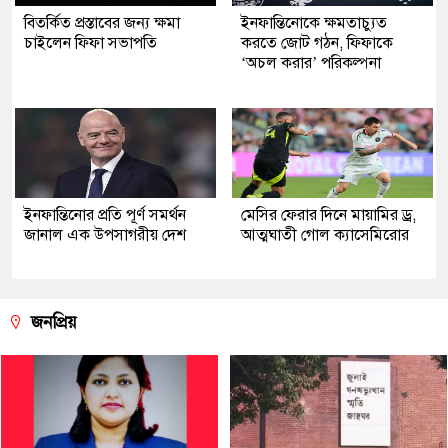
বিতর্কিত প্রস্তাবের জন্য ক্ষমা
ইনফান্তিনোকে ক্ষমতাচ্যুত
চাইলেন ফিফা সভাপতি
করতে জোট গঠন, ফিফাকে
‘অচল করার’ পরিকল্পনা
ইনফান্তিনোর প্রতি পূর্ণ সমর্থন
মেসির ফেরার দিনে মায়ামির ড্র,
জানাল এক উপসাগরীয় দেশ
আত্মঘাতী গোল ক্যাসেমিরোর
জনপ্রিয়