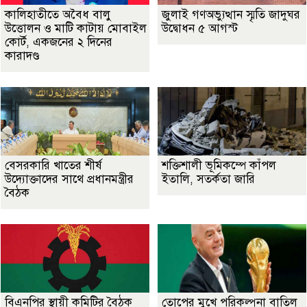
কালিহাতীতে অবৈধ বালু
জুলাই গণঅভ্যুত্থান স্মৃতি জাদুঘর
উত্তোলন ও মাটি কাটায় মোবাইল
উদ্বোধন ৫ আগস্ট
কোর্ট, একজনের ২ দিনের
কারাদণ্ড
বেসরকারি খাতের শীর্ষ
শক্তিশালী ভূমিকম্পে কাঁপল
উদ্যোক্তাদের সাথে প্রধানমন্ত্রীর
ইতালি, সতর্কতা জারি
বৈঠক
বিএনপির স্থায়ী কমিটির বৈঠক
তোপের মুখে পরিকল্পনা বাতিল