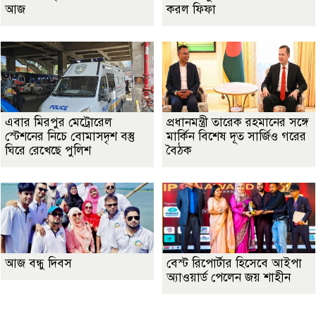
আজ
করল ফিফা
এবার মিরপুর মেট্রোরেল
প্রধানমন্ত্রী তারেক রহমানের সঙ্গে
স্টেশনের নিচে বোমাসদৃশ বস্তু
মার্কিন বিশেষ দূত সার্জিও গরের
ঘিরে রেখেছে পুলিশ
বৈঠক
আজ বন্ধু দিবস
বেস্ট রিপোর্টার হিসেবে আইপা
অ্যাওয়ার্ড পেলেন জয় শাহীন