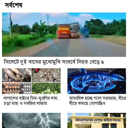
সর্বশেষ
সিলেটে দুই বাসের মুখোমুখি সংঘর্ষে নিহত বেড়ে ৯
নাগালের বাইরে ডিম-মুরগির দাম,
স্বাভাবিক হচ্ছে গ্যাস সরবরাহ, ধীরে
চড়া মাছ ও সবজির বাজার
ধীরে কমছে ভোগান্তিও