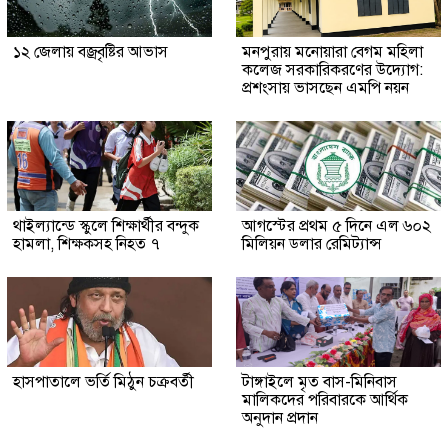
১২ জেলায় বজ্রবৃষ্টির আভাস
মনপুরায় মনোয়ারা বেগম মহিলা
কলেজ সরকারিকরণের উদ্যোগ:
প্রশংসায় ভাসছেন এমপি নয়ন
থাইল্যান্ডে স্কুলে শিক্ষার্থীর বন্দুক
আগস্টের প্রথম ৫ দিনে এল ৬০২
হামলা, শিক্ষকসহ নিহত ৭
মিলিয়ন ডলার রেমিট্যান্স
হাসপাতালে ভর্তি মিঠুন চক্রবর্তী
টাঙ্গাইলে মৃত বাস-মিনিবাস
মালিকদের পরিবারকে আর্থিক
অনুদান প্রদান