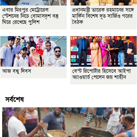
এবার মিরপুর মেট্রোরেল
প্রধানমন্ত্রী তারেক রহমানের সঙ্গে
স্টেশনের নিচে বোমাসদৃশ বস্তু
মার্কিন বিশেষ দূত সার্জিও গরের
ঘিরে রেখেছে পুলিশ
বৈঠক
আজ বন্ধু দিবস
বেস্ট রিপোর্টার হিসেবে আইপা
অ্যাওয়ার্ড পেলেন জয় শাহীন
সর্বশেষ