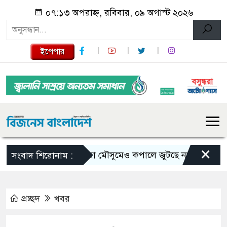
০৭:১৩ অপরাহ্ন, রবিবার, ০৯ অগাস্ট ২০২৬
ইপেপার
×
ভরা মৌসুমেও কপালে জুটছে না ইলিশ, দাম বেশ
সংবাদ শিরোনাম :
প্রচ্ছদ
খবর