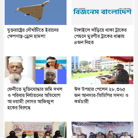
যুক্তরাষ্ট্রের নৌঘাঁটিতে ইরানের
টাঙ্গাইলে দাঁড়িয়ে থাকা ট্রাকের
ক্ষেপণাস্ত্র-ড্রোন হামলা
পেছনে মুরগীর ট্রাকের ধাক্কায়
৪জন নিহত
ফেনীতে মুক্তিযোদ্ধার জমি দখল
ঈদ উপহার পেলেন ২৮,৩৬৫
ও পরিবার নির্যাতনের অভিযোগ
জন আনসার-ভিডিপির সদস্য ও
আওয়ামী দোসর আজিজুল
কর্মচারী
হকের বিরুদ্ধে