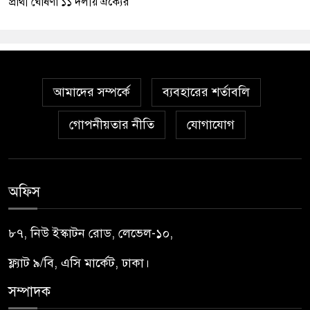
প্রার্থী ঘোষণা ১১ দলীয় ঐক্যের
আমাদের সম্পর্কে
ব্যবহারের শর্তাবলি
গোপনীয়তার নীতি
যোগাযোগ
অফিস
৮৭, নিউ ইস্কাটন রোড, লেভেল-১০,
ফ্ল্যাট ৯/বি, এসি মার্কেট, ঢাকা।
সম্পাদক