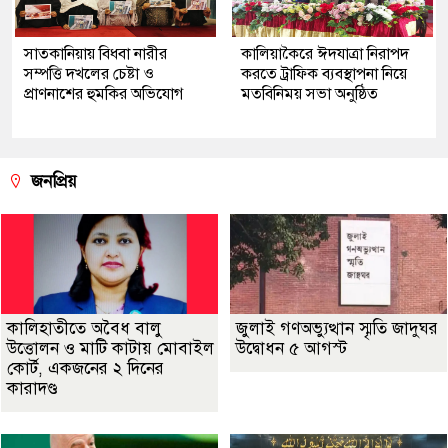
সাতকানিয়ায় বিধবা নারীর
কালিয়াকৈরে ঈদযাত্রা নিরাপদ
সম্পত্তি দখলের চেষ্টা ও
করতে ট্রাফিক ব্যবস্থাপনা নিয়ে
প্রাণনাশের হুমকির অভিযোগ
মতবিনিময় সভা অনুষ্ঠিত
জনপ্রিয়
কালিহাতীতে অবৈধ বালু
জুলাই গণঅভ্যুত্থান স্মৃতি জাদুঘর
উত্তোলন ও মাটি কাটায় মোবাইল
উদ্বোধন ৫ আগস্ট
কোর্ট, একজনের ২ দিনের
কারাদণ্ড