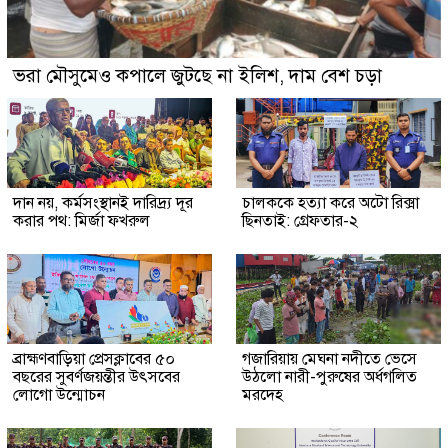
ভরা মৌসুমেও কপালে জুটছে না ইলিশ, দাম বেশ চড়া
দান নয়, কর্মসংস্থানই দারিদ্র্য দূর
চালককে হত্যা করে অটো রিক্সা
করার পথ: মির্জা ফখরুল
ছিনতাই: গ্রেফতার-২
ব্রাহ্মণবাড়িয়া প্রেসক্লাবের ৫০
গজারিয়ায় মেঘনা নদীতে ভেসে
বছরের সুবর্ণজয়ন্তীর উৎসবের
উঠলো নারী-পুরুষের অর্ধগলিত
লোগো উন্মোচন
মরদেহ