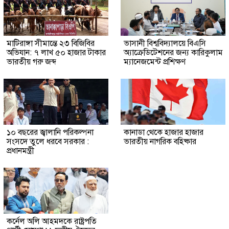
মাটিরাঙ্গা সীমান্তে ২৩ বিজিবির
ভাসানী বিশ্ববিদ্যালয়ে বিএসি
অভিযান: ৭ লাখ ৫০ হাজার টাকার
অ্যাক্রেডিটেশনের জন্য কারিকুলাম
ভারতীয় গরু জব্দ
ম্যানেজমেন্ট প্রশিক্ষণ
১০ বছরের জ্বালানি পরিকল্পনা
কানাডা থেকে হাজার হাজার
সংসদে তুলে ধরবে সরকার :
ভারতীয় নাগরিক বহিষ্কার
প্রধানমন্ত্রী
কর্নেল অলি আহমদকে রাষ্ট্রপতি