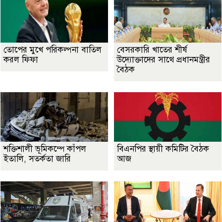
তোপের মুখে পরিকল্পনা বাতিল
বেসরকারি খাতের শীর্ষ
করল ফিফা
উদ্যোক্তাদের সাথে প্রধানমন্ত্রীর
বৈঠক
শক্তিশালী ভূমিকম্পে কাঁপল
বিএনপির স্থায়ী কমিটির বৈঠক
ইতালি, সতর্কতা জারি
আজ