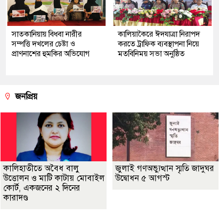
সাতকানিয়ায় বিধবা নারীর
কালিয়াকৈরে ঈদযাত্রা নিরাপদ
সম্পত্তি দখলের চেষ্টা ও
করতে ট্রাফিক ব্যবস্থাপনা নিয়ে
প্রাণনাশের হুমকির অভিযোগ
মতবিনিময় সভা অনুষ্ঠিত
জনপ্রিয়
কালিহাতীতে অবৈধ বালু
জুলাই গণঅভ্যুত্থান স্মৃতি জাদুঘর
উত্তোলন ও মাটি কাটায় মোবাইল
উদ্বোধন ৫ আগস্ট
কোর্ট, একজনের ২ দিনের
কারাদণ্ড