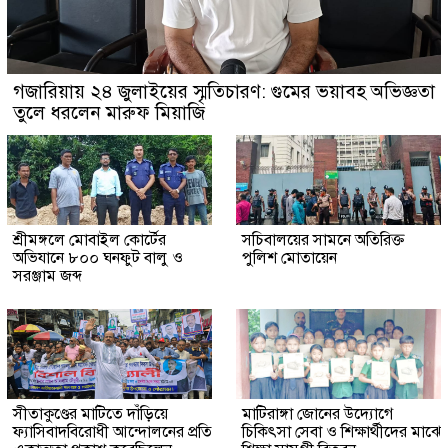
গজারিয়ায় ২৪ জুলাইয়ের স্মৃতিচারণ: গুমের ভয়াবহ অভিজ্ঞতা
তুলে ধরলেন মারুফ মিয়াজি
শ্রীমঙ্গলে মোবাইল কোর্টের
সচিবালয়ের সামনে অতিরিক্ত
অভিযানে ৮০০ ঘনফুট বালু ও
পুলিশ মোতায়েন
সরঞ্জাম জব্দ
সীতাকুণ্ডের মাটিতে দাঁড়িয়ে
মাটিরাঙ্গা জোনের উদ্যোগে
ফ্যাসিবাদবিরোধী আন্দোলনের প্রতি
চিকিৎসা সেবা ও শিক্ষার্থীদের মাঝে