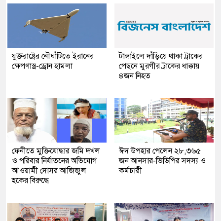
যুক্তরাষ্ট্রের নৌঘাঁটিতে ইরানের
টাঙ্গাইলে দাঁড়িয়ে থাকা ট্রাকের
ক্ষেপণাস্ত্র-ড্রোন হামলা
পেছনে মুরগীর ট্রাকের ধাক্কায়
৪জন নিহত
ফেনীতে মুক্তিযোদ্ধার জমি দখল
ঈদ উপহার পেলেন ২৮,৩৬৫
ও পরিবার নির্যাতনের অভিযোগ
জন আনসার-ভিডিপির সদস্য ও
আওয়ামী দোসর আজিজুল
কর্মচারী
হকের বিরুদ্ধে