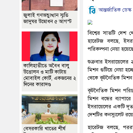
আন্তর্জাতিক ডেস্ক
জুলাই গণঅভ্যুত্থান স্মৃতি
জাদুঘর উদ্বোধন ৫ আগস্ট
বিশ্বের সাতটি দেশ 
হারেটজ বলছে, ইসরা
পরিকল্পনা নেয়া হয়েছ
শুক্রবার ইসরায়েলের
কালিহাতীতে অবৈধ বালু
মিশন গুটিয়ে নেয়া হচ্
উত্তোলন ও মাটি কাটায়
থেকে কূটনৈতিক মিশন 
মোবাইল কোর্ট, একজনের ২
দিনের কারাদণ্ড
কূটনৈতিক মিশন পরিচাল
মিশন বন্ধের ব্যাপারে
ইসরায়েলের একটি দূতাব
দেশটির কনস্যুলেট রয়
হারেটজ বলছে, পররাষ্
বেসরকারি খাতের শীর্ষ