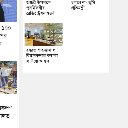
জয়ন্তী উপলক্ষে
চলবে না- ভূমি
পুনর্মিলনীর
প্রতিমন্ত্রী
রেজিস্ট্রেশন শুরু!
 ১০০
পের
র
হযরত শাহজালাল
বিমানবন্দরে বলাকা
লাউঞ্জে আগুন
রকল্প’
দালত