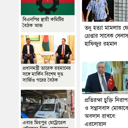
বিএনপির স্থায়ী কমিটির
বৈঠক আজ
তনু হত্যা মামলায় ফ
গ্রেপ্তার সাবেক সেনা
হাফিজুর রহমান
প্রধানমন্ত্রী তারেক রহমানের
সঙ্গে মার্কিন বিশেষ দূত
সার্জিও গরের বৈঠক
প্রতিরক্ষা চুক্তি নিরাপত
ও সন্ত্রাসবাদ মোকাবে
অবদান রাখবে:
এবার মিরপুর মেট্রোরেল
এরদোয়ান