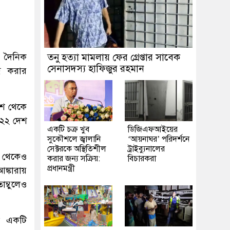
ি দৈনিক
তনু হত্যা মামলায় ফের গ্রেপ্তার সাবেক
সেনাসদস্য হাফিজুর রহমান
্ধ করার
েশ থেকে
 ২২ দেশ
একটি চক্র খুব
ডিজিএফআইয়ের
সুকৌশলে জ্বালানি
‘আয়নাঘর’ পরিদর্শনে
সেক্টরকে অস্থিতিশীল
ট্রাইব্যুনালের
েশ থেকেও
করার জন্য সক্রিয়:
বিচারকরা
প্রধানমন্ত্রী
ঙ্কারায়
াম্বুলেও
নো একটি