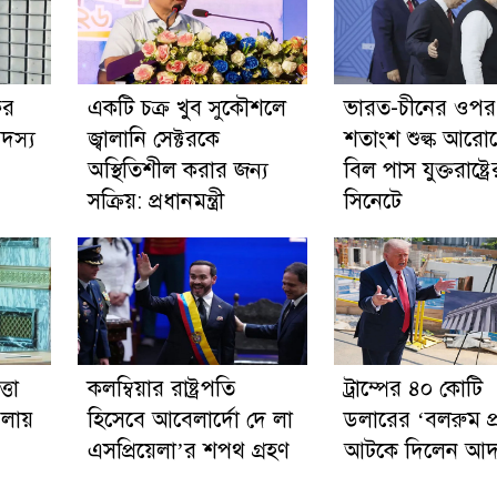
ের
একটি চক্র খুব সুকৌশলে
ভারত-চীনের ওপর
সদস্য
জ্বালানি সেক্টরকে
শতাংশ শুল্ক আরো
অস্থিতিশীল করার জন্য
বিল পাস যুক্তরাষ্ট্রে
সক্রিয়: প্রধানমন্ত্রী
সিনেটে
্তা
কলম্বিয়ার রাষ্ট্রপতি
ট্রাম্পের ৪০ কোটি
লায়
হিসেবে আবেলার্দো দে লা
ডলারের ‘বলরুম প্
এসপ্রিয়েলা’র শপথ গ্রহণ
আটকে দিলেন আ