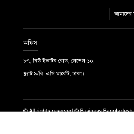
আমাদের স
অফিস
৮৭, নিউ ইস্কাটন রোড, লেভেল-১০,
ফ্ল্যাট ৯/বি, এসি মার্কেট, ঢাকা।
© All rights reserved © Business Bangladesh