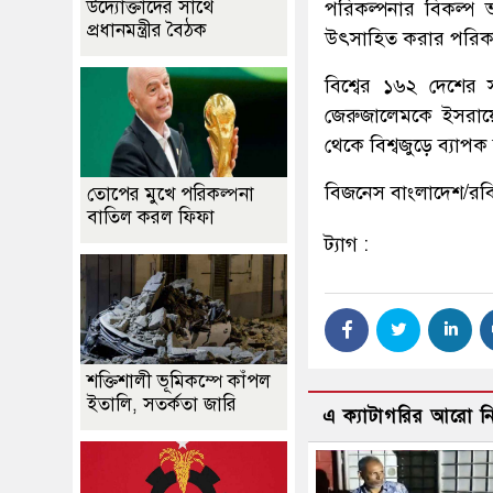
উদ্যোক্তাদের সাথে
পরিকল্পনার বিকল্প ভ
প্রধানমন্ত্রীর বৈঠক
উৎসাহিত করার পরিকল
বিশ্বের ১৬২ দেশের 
জেরুজালেমকে ইসরায়েল
থেকে বিশ্বজুড়ে ব্যা
বিজনেস বাংলাদেশ/র
তোপের মুখে পরিকল্পনা
বাতিল করল ফিফা
ট্যাগ :
শক্তিশালী ভূমিকম্পে কাঁপল
ইতালি, সতর্কতা জারি
এ ক্যাটাগরির আরো 