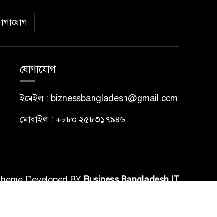
োগাযোগ
যোগাযোগ
ইমেইল : biznessbangladesh@gmail.com
মোবাইল : +৮৮০ ২৫৮৩১৭৯৪৬
Theme Developed BY
Business Bangladesh IT