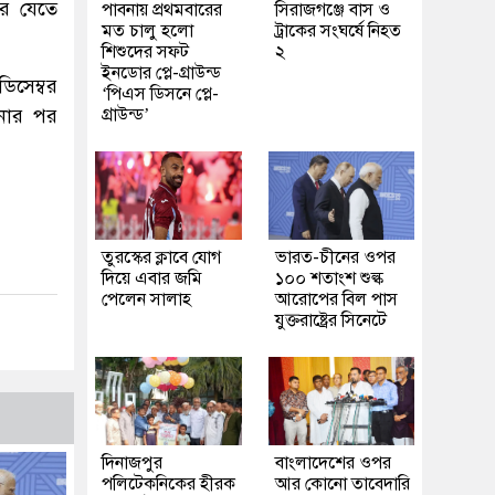
রে যেতে
পাবনায় প্রথমবারের
সিরাজগঞ্জে বাস ও
মত চালু হলো
ট্রাকের সংঘর্ষে নিহত
শিশুদের সফট
২
ইনডোর প্লে-গ্রাউন্ড
িসেম্বর
‘পিএস ডিসনে প্লে-
ষনার পর
গ্রাউন্ড’
তুরস্কের ক্লাবে যোগ
ভারত-চীনের ওপর
দিয়ে এবার জমি
১০০ শতাংশ শুল্ক
পেলেন সালাহ
আরোপের বিল পাস
যুক্তরাষ্ট্রের সিনেটে
দিনাজপুর
বাংলাদেশের ওপর
পলিটেকনিকের হীরক
আর কোনো তাবেদারি