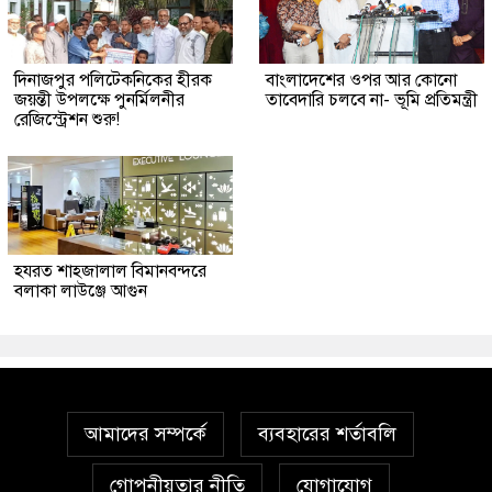
দিনাজপুর পলিটেকনিকের হীরক
বাংলাদেশের ওপর আর কোনো
জয়ন্তী উপলক্ষে পুনর্মিলনীর
তাবেদারি চলবে না- ভূমি প্রতিমন্ত্রী
রেজিস্ট্রেশন শুরু!
হযরত শাহজালাল বিমানবন্দরে
বলাকা লাউঞ্জে আগুন
আমাদের সম্পর্কে
ব্যবহারের শর্তাবলি
গোপনীয়তার নীতি
যোগাযোগ