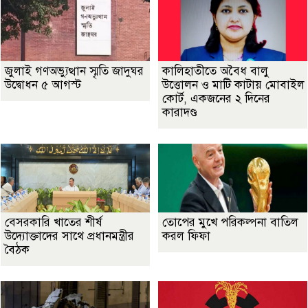
জুলাই গণঅভ্যুত্থান স্মৃতি জাদুঘর
কালিহাতীতে অবৈধ বালু
উদ্বোধন ৫ আগস্ট
উত্তোলন ও মাটি কাটায় মোবাইল
কোর্ট, একজনের ২ দিনের
কারাদণ্ড
বেসরকারি খাতের শীর্ষ
তোপের মুখে পরিকল্পনা বাতিল
উদ্যোক্তাদের সাথে প্রধানমন্ত্রীর
করল ফিফা
বৈঠক