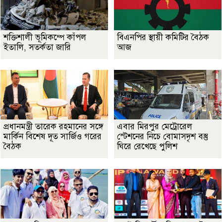
শক্তিশালী ভূমিকম্পে কাঁপল
বিএনপির স্থায়ী কমিটির বৈঠক
ইতালি, সতর্কতা জারি
আজ
প্রধানমন্ত্রী তারেক রহমানের সঙ্গে
এবার মিরপুর মেট্রোরেল
মার্কিন বিশেষ দূত সার্জিও গরের
স্টেশনের নিচে বোমাসদৃশ বস্তু
বৈঠক
ঘিরে রেখেছে পুলিশ