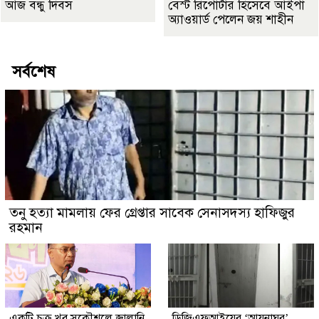
আজ বন্ধু দিবস
বেস্ট রিপোর্টার হিসেবে আইপা
অ্যাওয়ার্ড পেলেন জয় শাহীন
সর্বশেষ
তনু হত্যা মামলায় ফের গ্রেপ্তার সাবেক সেনাসদস্য হাফিজুর
রহমান
একটি চক্র খুব সুকৌশলে জ্বালানি
ডিজিএফআইয়ের ‘আয়নাঘর’