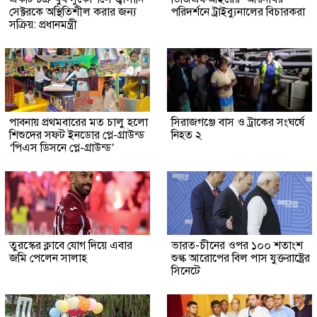
সেক্টরকে অস্থিতিশীল করার জন্য
পরিদর্শনে ট্রাইব্যুনালের বিচারকরা
সক্রিয়: প্রধানমন্ত্রী
পাবনায় প্রথমবারের মত চালু হলো
সিরাজগঞ্জে বাস ও ট্রাকের সংঘর্ষে
শিশুদের সফট ইনডোর প্লে-গ্রাউন্ড
নিহত ২
‘পিএস ডিসনে প্লে-গ্রাউন্ড’
তুরস্কের ক্লাবে যোগ দিয়ে এবার
ভারত-চীনের ওপর ১০০ শতাংশ
জমি পেলেন সালাহ
শুল্ক আরোপের বিল পাস যুক্তরাষ্ট্রের
সিনেটে