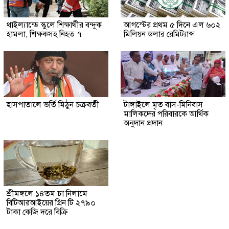
থাইল্যান্ডে স্কুলে শিক্ষার্থীর বন্দুক
আগস্টের প্রথম ৫ দিনে এল ৬০২
হামলা, শিক্ষকসহ নিহত ৭
মিলিয়ন ডলার রেমিট্যান্স
হাসপাতালে ভর্তি মিঠুন চক্রবর্তী
টাঙ্গাইলে মৃত বাস-মিনিবাস
মালিকদের পরিবারকে আর্থিক
অনুদান প্রদান
শ্রীমঙ্গলে ১৪তম চা নিলামে
বিটিআরআইয়ের গ্রিন টি ২৭৯০
টাকা কেজি দরে বিক্রি