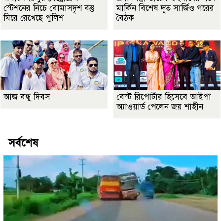
স্টেশনের নিচে বোমাসদৃশ বস্তু
মার্কিন বিশেষ দূত সার্জিও গরের
ঘিরে রেখেছে পুলিশ
বৈঠক
আজ বন্ধু দিবস
বেস্ট রিপোর্টার হিসেবে আইপা
অ্যাওয়ার্ড পেলেন জয় শাহীন
সর্বশেষ