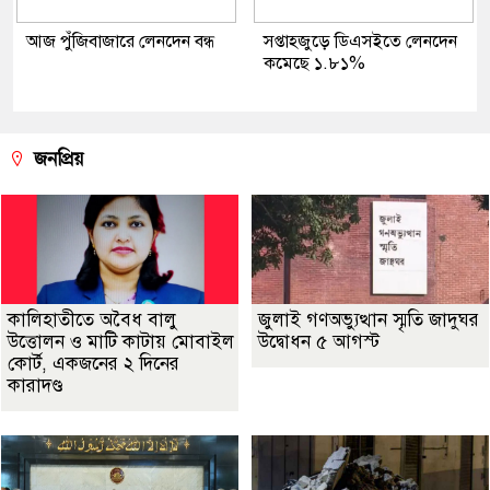
আজ পুঁজিবাজারে লেনদেন বন্ধ
সপ্তাহজুড়ে ডিএসইতে লেনদেন
কমেছে ১.৮১%
জনপ্রিয়
কালিহাতীতে অবৈধ বালু
জুলাই গণঅভ্যুত্থান স্মৃতি জাদুঘর
উত্তোলন ও মাটি কাটায় মোবাইল
উদ্বোধন ৫ আগস্ট
কোর্ট, একজনের ২ দিনের
কারাদণ্ড