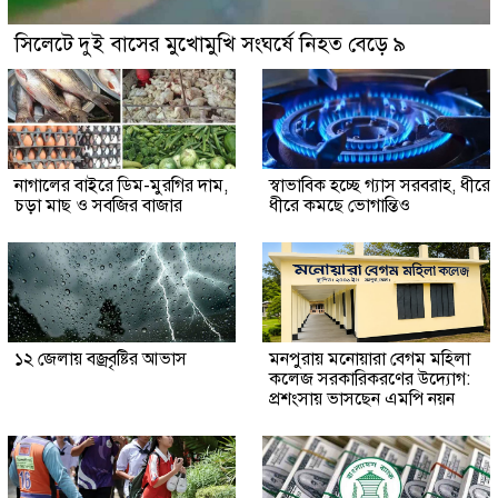
সিলেটে দুই বাসের মুখোমুখি সংঘর্ষে নিহত বেড়ে ৯
নাগালের বাইরে ডিম-মুরগির দাম,
স্বাভাবিক হচ্ছে গ্যাস সরবরাহ, ধীরে
চড়া মাছ ও সবজির বাজার
ধীরে কমছে ভোগান্তিও
১২ জেলায় বজ্রবৃষ্টির আভাস
মনপুরায় মনোয়ারা বেগম মহিলা
কলেজ সরকারিকরণের উদ্যোগ:
প্রশংসায় ভাসছেন এমপি নয়ন