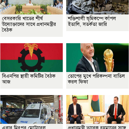
বেসরকারি খাতের শীর্ষ
শক্তিশালী ভূমিকম্পে কাঁপল
উদ্যোক্তাদের সাথে প্রধানমন্ত্রীর
ইতালি, সতর্কতা জারি
বৈঠক
বিএনপির স্থায়ী কমিটির বৈঠক
তোপের মুখে পরিকল্পনা বাতিল
আজ
করল ফিফা
এবার মিরপুর মেট্রোরেল
প্রধানমন্ত্রী তারেক রহমানের সঙ্গে