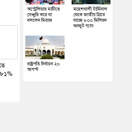
l
অস্ট্রেলিয়ার মাটিতে
মহেশখালী টার্মিনাল
সেঞ্চুরি করে যা
থেকে জাতীয় গ্রিডে
বললেন মিরাজ
যাচ্ছে ৮০০ মিলিয়ন
ঘনফুট গ্যাস
রাষ্ট্রপতি নির্বাচন ২০
তে
আগস্ট
১.৮১%