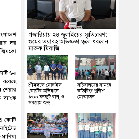
াংলাদেশ
গজারিয়ায় ২৪ জুলাইয়ের স্মৃতিচারণ:
গুমের ভয়াবহ অভিজ্ঞতা তুলে ধরলেন
েয়ার দর
মারুফ মিয়াজি
ক্সিমকো
 কোটি ৬২
ে রয়েছে
শ্রীমঙ্গলে মোবাইল
সচিবালয়ের সামনে
খ শেয়ার
কোর্টের অভিযানে
অতিরিক্ত পুলিশ
৮০০ ঘনফুট বালু ও
মোতায়েন
 ব্যাংক
সরঞ্জাম জব্দ
৮৩ কোটি
উনাইটেড
উসমানিয়া