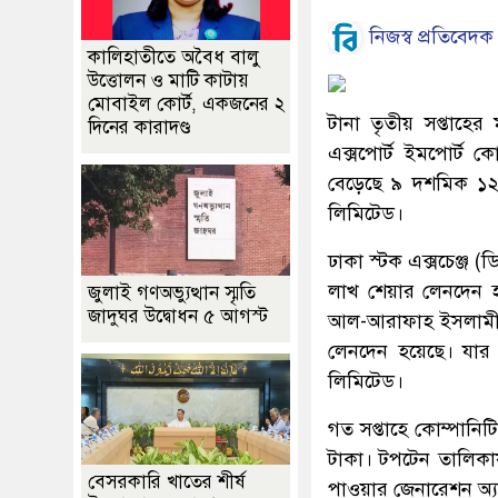
নিজস্ব প্রতিবেদক
কালিহাতীতে অবৈধ বালু
উত্তোলন ও মাটি কাটায়
মোবাইল কোর্ট, একজনের ২
টানা তৃতীয় সপ্তাহের
দিনের কারাদণ্ড
এক্সপোর্ট ইমপোর্ট ক
বেড়েছে ৯ দশমিক ১২ শ
লিমিটেড।
ঢাকা স্টক এক্সচেঞ্জ 
লাখ শেয়ার লেনদেন হয়
জুলাই গণঅভ্যুত্থান স্মৃতি
জাদুঘর উদ্বোধন ৫ আগস্ট
আল-আরাফাহ ইসলামী ব
লেনদেন হয়েছে। যার ব
লিমিটেড।
গত সপ্তাহে কোম্পানি
টাকা। টপটেন তালিকায়
বেসরকারি খাতের শীর্ষ
পাওয়ার জেনারেশন অ্যান্