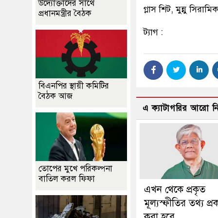
উদ্যোক্তাদের সাথে
গ্লাস শিট, মুন্নু সিরা
প্রধানমন্ত্রীর বৈঠক
ট্যাগ :
বিএনপির স্থায়ী কমিটির
বৈঠক আজ
এ ক্যাটাগরির আরো 
তোপের মুখে পরিকল্পনা
বাতিল করল ফিফা
এখন থেকে প্রকৃত
মূল্যস্ফীতির তথ্য প্র
করা হবে