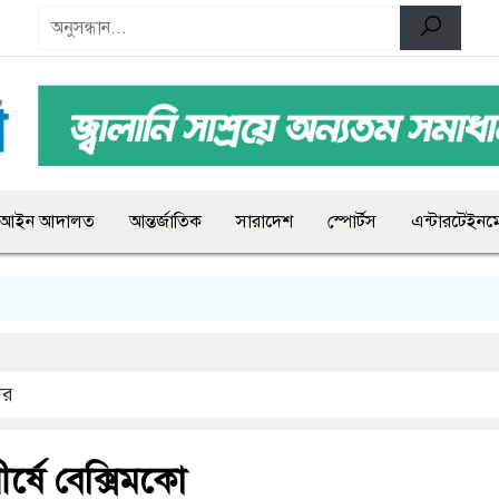
আইন আদালত
আন্তর্জাতিক
সারাদেশ
স্পোর্টস
এন্টারটেইনমে
ার
র্ষে বেক্সিমকো