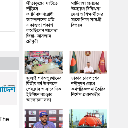
সীতাকুণ্ডের মাটিতে
মাটিরাঙ্গা জোনের
দাঁড়িয়ে
উদ্যোগে চিকিৎসা
ফ্যাসিবাদবিরোধী
সেবা ও শিক্ষার্থীদের
আন্দোলনের প্রতি
মাঝে শিক্ষা সামগ্রী
একাত্মতা প্রকাশ
বিতরন
করেছিলেন খালেদা
জিয়া- আসলাম
চৌধুরী
জুলাই গণঅভ্যুত্থানের
ঢাকার চারপাশের
দ্বিতীয় বর্ষ উপলক্ষে
নদীদূষণ রোধে
প্রেসক্লাব ও সাংবাদিক
কর্মপরিকল্পনা তৈরির
ইউনিয়ন বগুড়ার
নির্দেশ প্রধানমন্ত্রীর
আলোচনা সভা
 The