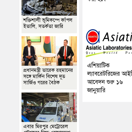
শক্তিশালী ভূমিকম্পে কাঁপল
ইতালি, সতর্কতা জারি
এশিয়াটিক
প্রধানমন্ত্রী তারেক রহমানের
ল্যাবরেটরিজের আই
সঙ্গে মার্কিন বিশেষ দূত
আবেদন শুরু ১৬
সার্জিও গরের বৈঠক
জানুয়ারি
এবার মিরপুর মেট্রোরেল