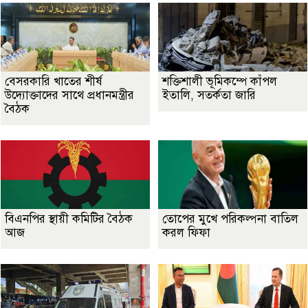
বেসরকারি খাতের শীর্ষ
শক্তিশালী ভূমিকম্পে কাঁপল
উদ্যোক্তাদের সাথে প্রধানমন্ত্রীর
ইতালি, সতর্কতা জারি
বৈঠক
বিএনপির স্থায়ী কমিটির বৈঠক
তোপের মুখে পরিকল্পনা বাতিল
আজ
করল ফিফা