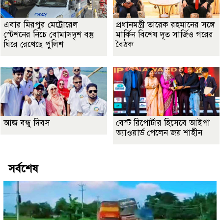
এবার মিরপুর মেট্রোরেল
প্রধানমন্ত্রী তারেক রহমানের সঙ্গে
স্টেশনের নিচে বোমাসদৃশ বস্তু
মার্কিন বিশেষ দূত সার্জিও গরের
ঘিরে রেখেছে পুলিশ
বৈঠক
আজ বন্ধু দিবস
বেস্ট রিপোর্টার হিসেবে আইপা
অ্যাওয়ার্ড পেলেন জয় শাহীন
সর্বশেষ