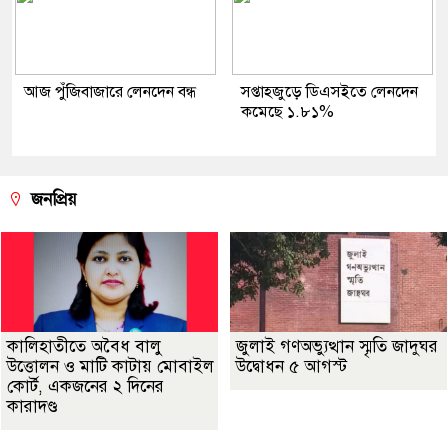
আজ পুঁজিবাজারে লেনদেন বন্ধ
সপ্তাহজুড়ে ডিএসইতে লেনদেন
কমেছে ১.৮১%
জনপ্রিয়
কালিহাতীতে অবৈধ বালু
জুলাই গণঅভ্যুত্থান স্মৃতি জাদুঘর
উত্তোলন ও মাটি কাটায় মোবাইল
উদ্বোধন ৫ আগস্ট
কোর্ট, একজনের ২ দিনের
কারাদণ্ড