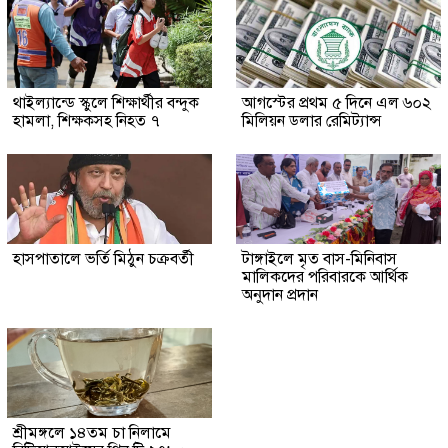
থাইল্যান্ডে স্কুলে শিক্ষার্থীর বন্দুক
আগস্টের প্রথম ৫ দিনে এল ৬০২
হামলা, শিক্ষকসহ নিহত ৭
মিলিয়ন ডলার রেমিট্যান্স
হাসপাতালে ভর্তি মিঠুন চক্রবর্তী
টাঙ্গাইলে মৃত বাস-মিনিবাস
মালিকদের পরিবারকে আর্থিক
অনুদান প্রদান
শ্রীমঙ্গলে ১৪তম চা নিলামে