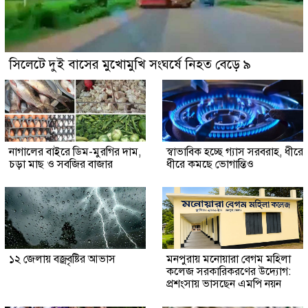
সিলেটে দুই বাসের মুখোমুখি সংঘর্ষে নিহত বেড়ে ৯
নাগালের বাইরে ডিম-মুরগির দাম,
স্বাভাবিক হচ্ছে গ্যাস সরবরাহ, ধীরে
চড়া মাছ ও সবজির বাজার
ধীরে কমছে ভোগান্তিও
১২ জেলায় বজ্রবৃষ্টির আভাস
মনপুরায় মনোয়ারা বেগম মহিলা
কলেজ সরকারিকরণের উদ্যোগ:
প্রশংসায় ভাসছেন এমপি নয়ন