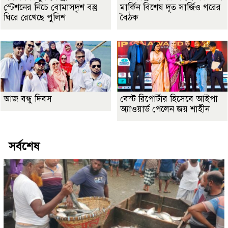
স্টেশনের নিচে বোমাসদৃশ বস্তু
মার্কিন বিশেষ দূত সার্জিও গরের
ঘিরে রেখেছে পুলিশ
বৈঠক
আজ বন্ধু দিবস
বেস্ট রিপোর্টার হিসেবে আইপা
অ্যাওয়ার্ড পেলেন জয় শাহীন
সর্বশেষ