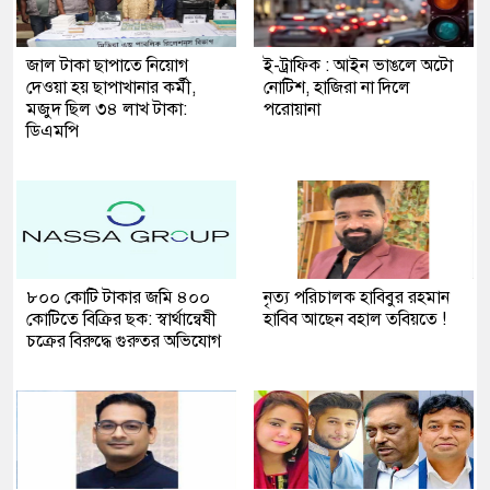
জাল টাকা ছাপাতে নিয়োগ
ই-ট্রাফিক : আইন ভাঙলে অটো
দেওয়া হয় ছাপাখানার কর্মী,
নোটিশ, হাজিরা না দিলে
মজুদ ছিল ৩৪ লাখ টাকা:
পরোয়ানা
ডিএমপি
৮০০ কোটি টাকার জমি ৪০০
নৃত্য পরিচালক হাবিবুর রহমান
কোটিতে বিক্রির ছক: স্বার্থান্বেষী
হাবিব আছেন বহাল তবিয়তে !
চক্রের বিরুদ্ধে গুরুতর অভিযোগ