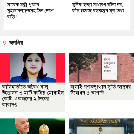
সাবেক মন্ত্রী পুত্রের
মুনিয়া হত্যা সাধারণ ঘটনা নয়,
সুইজারল্যান্ডসহ তিন দেশে
ফাঁস হয়েছে ষড়যন্ত্রের মূল তথ্য
বাড়ি !
জনপ্রিয়
কালিহাতীতে অবৈধ বালু
জুলাই গণঅভ্যুত্থান স্মৃতি জাদুঘর
উত্তোলন ও মাটি কাটায় মোবাইল
উদ্বোধন ৫ আগস্ট
কোর্ট, একজনের ২ দিনের
কারাদণ্ড