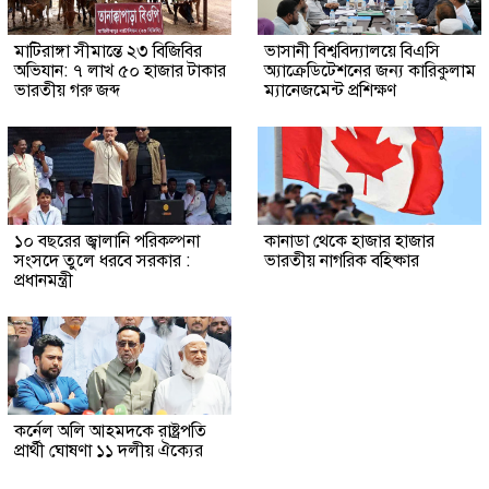
মাটিরাঙ্গা সীমান্তে ২৩ বিজিবির
ভাসানী বিশ্ববিদ্যালয়ে বিএসি
অভিযান: ৭ লাখ ৫০ হাজার টাকার
অ্যাক্রেডিটেশনের জন্য কারিকুলাম
ভারতীয় গরু জব্দ
ম্যানেজমেন্ট প্রশিক্ষণ
১০ বছরের জ্বালানি পরিকল্পনা
কানাডা থেকে হাজার হাজার
সংসদে তুলে ধরবে সরকার :
ভারতীয় নাগরিক বহিষ্কার
প্রধানমন্ত্রী
কর্নেল অলি আহমদকে রাষ্ট্রপতি
প্রার্থী ঘোষণা ১১ দলীয় ঐক্যের