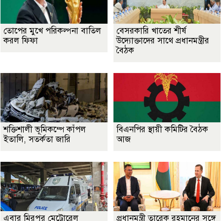
তোপের মুখে পরিকল্পনা বাতিল
বেসরকারি খাতের শীর্ষ
করল ফিফা
উদ্যোক্তাদের সাথে প্রধানমন্ত্রীর
বৈঠক
শক্তিশালী ভূমিকম্পে কাঁপল
বিএনপির স্থায়ী কমিটির বৈঠক
ইতালি, সতর্কতা জারি
আজ
এবার মিরপুর মেট্রোরেল
প্রধানমন্ত্রী তারেক রহমানের সঙ্গে