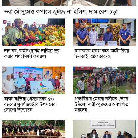
ভরা মৌসুমেও কপালে জুটছে না ইলিশ, দাম বেশ চড়া
দান নয়, কর্মসংস্থানই দারিদ্র্য দূর
চালককে হত্যা করে অটো রিক্সা
করার পথ: মির্জা ফখরুল
ছিনতাই: গ্রেফতার-২
ব্রাহ্মণবাড়িয়া প্রেসক্লাবের ৫০
গজারিয়ায় মেঘনা নদীতে ভেসে
বছরের সুবর্ণজয়ন্তীর উৎসবের
উঠলো নারী-পুরুষের অর্ধগলিত
লোগো উন্মোচন
মরদেহ