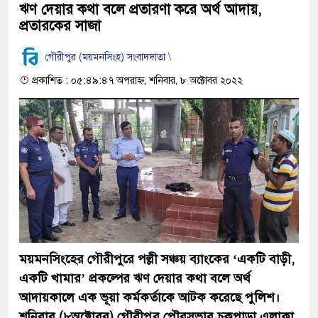
ঋণ দেয়ার কথা বলে প্রতারণা করে অর্থ আদায়,
প্রতারকের সাজা
গৌরীপুর (ময়মনসিংহ) সংবাদদাতা \
প্রকাশিত : ০৫:৪৯:৪৭ অপরাহ্ন, শনিবার, ৮ অক্টোবর ২০২২
ময়মনসিংহের গৌরীপুরে পল্লী সঞ্চয় ব্যাংকের ‘একটি বাড়ী,
একটি খামার’ প্রকল্পের ঋণ দেয়ার কথা বলে অর্থ
আদায়কালে এক ভূয়া কর্মকর্তাকে আটক করেছে পুলিশ।
শনিবার (৮অক্টোবর) গৌরীপুর পৌরসভার চকপাড়া এলাকা