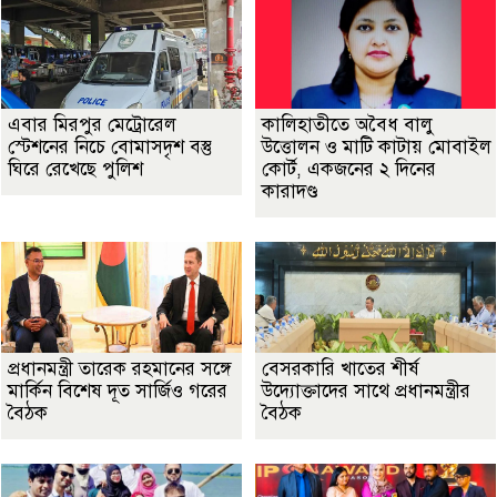
এবার মিরপুর মেট্রোরেল
কালিহাতীতে অবৈধ বালু
স্টেশনের নিচে বোমাসদৃশ বস্তু
উত্তোলন ও মাটি কাটায় মোবাইল
ঘিরে রেখেছে পুলিশ
কোর্ট, একজনের ২ দিনের
কারাদণ্ড
প্রধানমন্ত্রী তারেক রহমানের সঙ্গে
বেসরকারি খাতের শীর্ষ
মার্কিন বিশেষ দূত সার্জিও গরের
উদ্যোক্তাদের সাথে প্রধানমন্ত্রীর
বৈঠক
বৈঠক