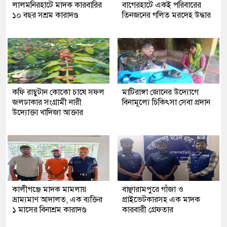
লালমনিরহাটে মাদক কারবারির
‎বাগেরহাটে একই পরিবারের
১০ বছর সশ্রম কারাদণ্ড
তিনজনের গলিত মরদেহ উদ্ধার
কফি রাম্বুটান কোকো চাষে সফল
মাটিরাঙ্গা জোনের উদ্যোগে
জলঢাকার সংগ্রামী নারী
বিনামূল্যে চিকিৎসা সেবা প্রদান
উদ্যোক্তা খাদিজা আক্তার
কালীগঞ্জে মাদক মামলায়
বাঞ্ছারামপুরে গাঁজা ও
ভ্রাম্যমাণ আদালত, এক ব্যক্তির
প্রাইভেটকারসহ এক মাদক
১ মাসের বিনাশ্রম কারাদণ্ড
কারবারী গ্রেফতার