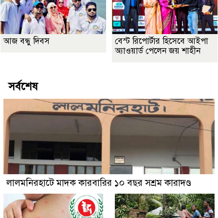
আজ বন্ধু দিবস
বেস্ট রিপোর্টার হিসেবে আইপা
অ্যাওয়ার্ড পেলেন জয় শাহীন
সর্বশেষ
লালমনিরহাটে মাদক কারবারির ১০ বছর সশ্রম কারাদণ্ড