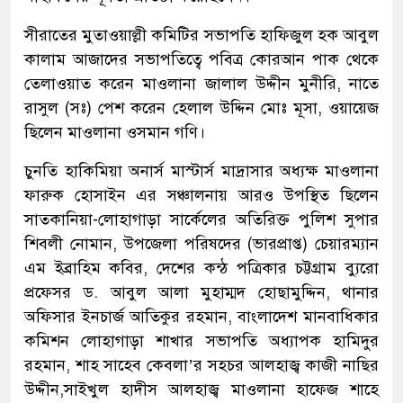
সীরাতের মুতাওয়াল্লী কমিটির সভাপতি হাফিজুল হক আবুল
কালাম আজাদের সভাপতিত্বে পবিত্র কোরআন পাক থেকে
তেলাওয়াত করেন মাওলানা জালাল উদ্দীন মুনীরি, নাতে
রাসুল (সঃ) পেশ করেন হেলাল উদ্দিন মোঃ মূসা, ওয়ায়েজ
ছিলেন মাওলানা ওসমান গণি।
চুনতি হাকিমিয়া অনার্স মাস্টার্স মাদ্রাসার অধ্যক্ষ মাওলানা
ফারুক হোসাইন এর সঞ্চালনায় আরও উপস্থিত ছিলেন
সাতকানিয়া-লোহাগাড়া সার্কেলের অতিরিক্ত পুলিশ সুপার
শিবলী নোমান, উপজেলা পরিষদের (ভারপ্রাপ্ত) চেয়ারম্যান
এম ইব্রাহিম কবির, দেশের কন্ঠ পত্রিকার চট্টগ্রাম ব্যুরো
প্রফেসর ড. আবুল আলা মুহাম্মদ হোছামুদ্দিন, থানার
অফিসার ইনচার্জ আতিকুর রহমান, বাংলাদেশ মানবাধিকার
কমিশন লোহাগাড়া শাখার সভাপতি অধ্যাপক হামিদুর
রহমান, শাহ সাহেব কেবলা’র সহচর আলহাজ্ব কাজী নাছির
উদ্দীন,সাইখুল হাদীস আলহাজ্ব মাওলানা হাফেজ শাহে