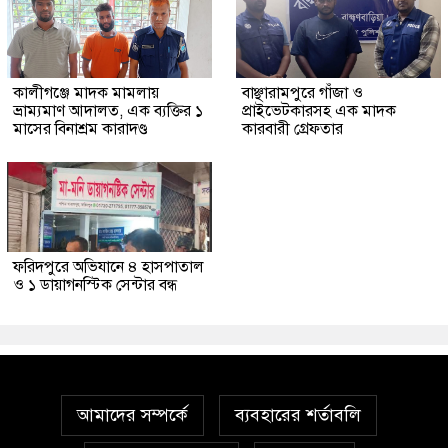
কালীগঞ্জে মাদক মামলায়
বাঞ্ছারামপুরে গাঁজা ও
ভ্রাম্যমাণ আদালত, এক ব্যক্তির ১
প্রাইভেটকারসহ এক মাদক
মাসের বিনাশ্রম কারাদণ্ড
কারবারী গ্রেফতার
ফরিদপুরে অভিযানে ৪ হাসপাতাল
ও ১ ডায়াগনস্টিক সেন্টার বন্ধ
আমাদের সম্পর্কে
ব্যবহারের শর্তাবলি