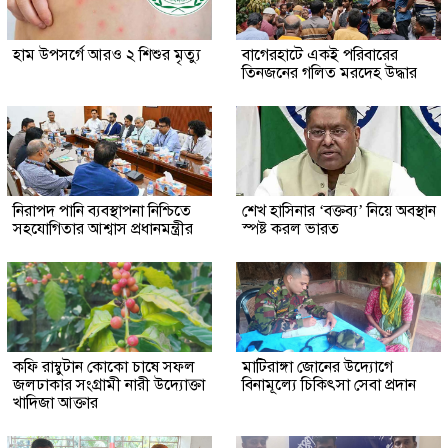
হাম উপসর্গে আরও ২ শিশুর মৃত্যু
‎বাগেরহাটে একই পরিবারের
তিনজনের গলিত মরদেহ উদ্ধার
নিরাপদ পানি ব্যবস্থাপনা নিশ্চিতে
শেখ হাসিনার ‘বক্তব্য’ নিয়ে অবস্থান
সহযোগিতার আশ্বাস প্রধানমন্ত্রীর
স্পষ্ট করল ভারত
কফি রাম্বুটান কোকো চাষে সফল
মাটিরাঙ্গা জোনের উদ্যোগে
জলঢাকার সংগ্রামী নারী উদ্যোক্তা
বিনামূল্যে চিকিৎসা সেবা প্রদান
খাদিজা আক্তার