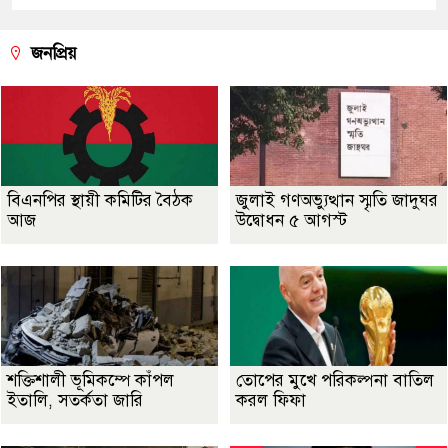
জনপ্রিয়
বিএনপির স্থায়ী কমিটির বৈঠক
জুলাই গণঅভ্যুত্থান স্মৃতি জাদুঘর
আজ
উদ্বোধন ৫ আগস্ট
শক্তিশালী ভূমিকম্পে কাঁপল
তোপের মুখে পরিকল্পনা বাতিল
ইতালি, সতর্কতা জারি
করল ফিফা