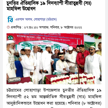
চুনতির ঐতিহাসিক ১৯ দিনব্যাপী সীরাতুন্নবী (সঃ)
মাহফিল উদ্বোধন
এরশাদ আলম, লোহাগাড়া (চট্টগ্রাম)
প্রকাশিত : ০৭:৩০:৫০ অপরাহ্ন, শনিবার, ৮ অক্টোবর ২০২২
চট্টগ্রামের লোহাগাড়া উপজেলার চুনতীর ঐতিহাসিক ১৯
দিনব্যাপী ৫২ তম আন্তর্জাতিক সীরতুন্নবী (সাঃ) মাহফিল
আনুষ্ঠানিকভাবে উদ্বোধন করা হয়েছে। শনিবার (৮ অক্টোবর)