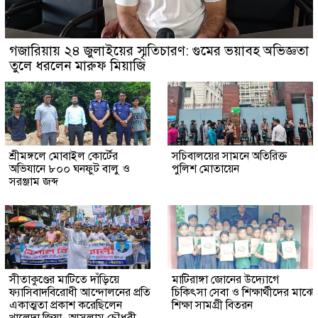
গজারিয়ায় ২৪ জুলাইয়ের স্মৃতিচারণ: গুমের ভয়াবহ অভিজ্ঞতা
তুলে ধরলেন মারুফ মিয়াজি
শ্রীমঙ্গলে মোবাইল কোর্টের
সচিবালয়ের সামনে অতিরিক্ত
অভিযানে ৮০০ ঘনফুট বালু ও
পুলিশ মোতায়েন
সরঞ্জাম জব্দ
সীতাকুণ্ডের মাটিতে দাঁড়িয়ে
মাটিরাঙ্গা জোনের উদ্যোগে
ফ্যাসিবাদবিরোধী আন্দোলনের প্রতি
চিকিৎসা সেবা ও শিক্ষার্থীদের মাঝে
একাত্মতা প্রকাশ করেছিলেন
শিক্ষা সামগ্রী বিতরন