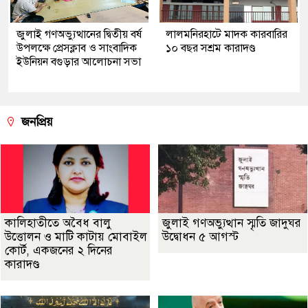
জুলাই গণঅভ্যুত্থানের দ্বিতীয় বর্ষ
লালমনিরহাটে মাদক কারবারির
উপলক্ষে প্রেসক্লাব ও সাংবাদিক
১০ বছর সশ্রম কারাদণ্ড
ইউনিয়ন বগুড়ার আলোচনা সভা
জনপ্রিয়
কালিহাতীতে অবৈধ বালু
জুলাই গণঅভ্যুত্থান স্মৃতি জাদুঘর
উত্তোলন ও মাটি কাটায় মোবাইল
উদ্বোধন ৫ আগস্ট
কোর্ট, একজনের ২ দিনের
কারাদণ্ড