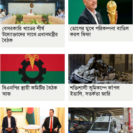
বেসরকারি খাতের শীর্ষ
তোপের মুখে পরিকল্পনা বাতিল
উদ্যোক্তাদের সাথে প্রধানমন্ত্রীর
করল ফিফা
বৈঠক
বিএনপির স্থায়ী কমিটির বৈঠক
শক্তিশালী ভূমিকম্পে কাঁপল
আজ
ইতালি, সতর্কতা জারি