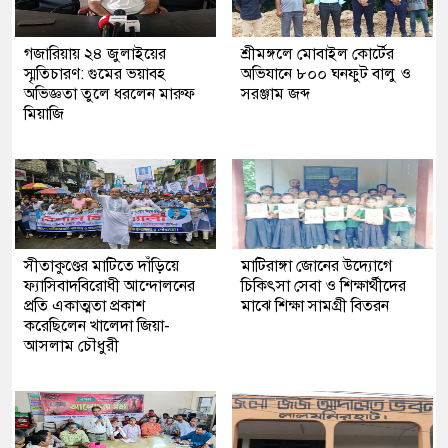
গজারিয়ায় ২৪ জুলাইয়ের
শ্রীমঙ্গলে মোবাইল কোর্টের
স্মৃতিচারণ: গুমের ভয়াবহ
অভিযানে ৮০০ ঘনফুট বালু ও
অভিজ্ঞতা তুলে ধরলেন মারুফ
সরঞ্জাম জব্দ
মিয়াজি
সীতাকুণ্ডের মাটিতে দাঁড়িয়ে
মাটিরাঙ্গা জোনের উদ্যোগে
ফ্যাসিবাদবিরোধী আন্দোলনের
চিকিৎসা সেবা ও শিক্ষার্থীদের
প্রতি একাত্মতা প্রকাশ
মাঝে শিক্ষা সামগ্রী বিতরন
করেছিলেন খালেদা জিয়া-
আসলাম চৌধুরী