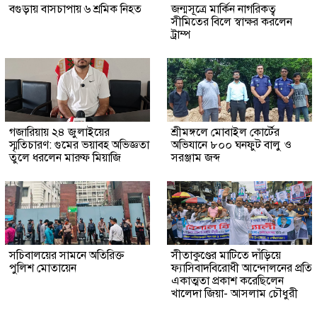
বগুড়ায় বাসচাপায় ৬ শ্রমিক নিহত
জন্মসূত্রে মার্কিন নাগরিকত্ব
সীমিতের বিলে স্বাক্ষর করলেন
ট্রাম্প
গজারিয়ায় ২৪ জুলাইয়ের
শ্রীমঙ্গলে মোবাইল কোর্টের
স্মৃতিচারণ: গুমের ভয়াবহ অভিজ্ঞতা
অভিযানে ৮০০ ঘনফুট বালু ও
তুলে ধরলেন মারুফ মিয়াজি
সরঞ্জাম জব্দ
সচিবালয়ের সামনে অতিরিক্ত
সীতাকুণ্ডের মাটিতে দাঁড়িয়ে
পুলিশ মোতায়েন
ফ্যাসিবাদবিরোধী আন্দোলনের প্রতি
একাত্মতা প্রকাশ করেছিলেন
খালেদা জিয়া- আসলাম চৌধুরী