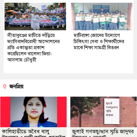
সীতাকুণ্ডের মাটিতে দাঁড়িয়ে
মাটিরাঙ্গা জোনের উদ্যোগে
ফ্যাসিবাদবিরোধী আন্দোলনের
চিকিৎসা সেবা ও শিক্ষার্থীদের
প্রতি একাত্মতা প্রকাশ
মাঝে শিক্ষা সামগ্রী বিতরন
করেছিলেন খালেদা জিয়া-
আসলাম চৌধুরী
জনপ্রিয়
কালিহাতীতে অবৈধ বালু
জুলাই গণঅভ্যুত্থান স্মৃতি জাদুঘর