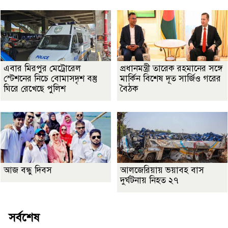
এবার মিরপুর মেট্রোরেল
প্রধানমন্ত্রী তারেক রহমানের সঙ্গে
স্টেশনের নিচে বোমাসদৃশ বস্তু
মার্কিন বিশেষ দূত সার্জিও গরের
ঘিরে রেখেছে পুলিশ
বৈঠক
আজ বন্ধু দিবস
আলজেরিয়ায় ভয়াবহ বাস
দুর্ঘটনায় নিহত ২৭
সর্বশেষ