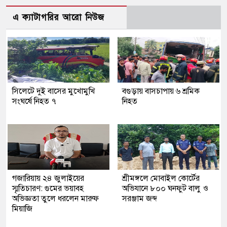
এ ক্যাটাগরির আরো নিউজ
সিলেটে দুই বাসের মুখোমুখি
বগুড়ায় বাসচাপায় ৬ শ্রমিক
সংঘর্ষে নিহত ৭
নিহত
গজারিয়ায় ২৪ জুলাইয়ের
শ্রীমঙ্গলে মোবাইল কোর্টের
স্মৃতিচারণ: গুমের ভয়াবহ
অভিযানে ৮০০ ঘনফুট বালু ও
অভিজ্ঞতা তুলে ধরলেন মারুফ
সরঞ্জাম জব্দ
মিয়াজি