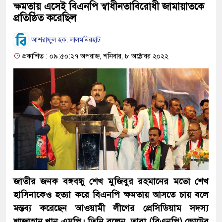
ক্ষমতায় এসেই বিএনপি স্বাধীনতাবিরোধী জামায়াতকে
প্রতিষ্ঠিত করেছিল
আশরাফুল হক, লালমনিরহাট
প্রকাশিত : ০৯:৫০:২৭ অপরাহ্ন, শনিবার, ৮ অক্টোবর ২০২২
জাতীর জনক বঙ্গবন্ধু শেখ মুজিবুর রহমানের মতো শেখ
হাসিনাকেও হত্যা করে বিএনপি ক্ষমতায় আসতে চায় বলে
মন্তব্য করেছেন আওয়ামী লীগের প্রেসিডিয়াম সদস্য
শাজাহান খান এমপি। তিনি বলেন, তারা (বিএনপি) ভোটের