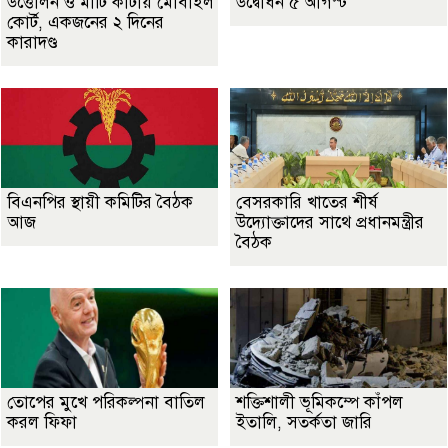
উত্তোলন ও মাটি কাটায় মোবাইল
উদ্বোধন ৫ আগস্ট
কোর্ট, একজনের ২ দিনের
কারাদণ্ড
বিএনপির স্থায়ী কমিটির বৈঠক
বেসরকারি খাতের শীর্ষ
আজ
উদ্যোক্তাদের সাথে প্রধানমন্ত্রীর
বৈঠক
তোপের মুখে পরিকল্পনা বাতিল
শক্তিশালী ভূমিকম্পে কাঁপল
করল ফিফা
ইতালি, সতর্কতা জারি