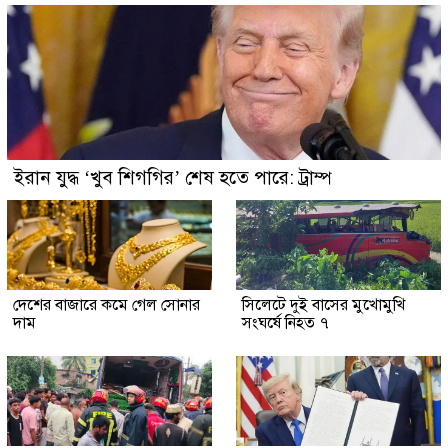
ইরান যুদ্ধ ‘খুব শিগগির’ শেষ হতে পারে: ট্রাম্প
দেশের বাজারে কমে গেল সোনার
সিলেটে দুই বাসের মুখোমুখি
দাম
সংঘর্ষে নিহত ৭