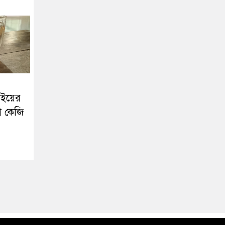
আইয়ের
া কেজি