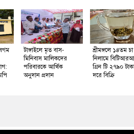
বেগম
টাঙ্গাইলে মৃত বাস-
শ্রীমঙ্গলে ১৪তম চা
মিনিবাস মালিকদের
নিলামে বিটিআর
োগ:
পরিবারকে আর্থিক
গ্রিন টি ২৭৯০ টাক
মপি
অনুদান প্রদান
দরে বিক্রি