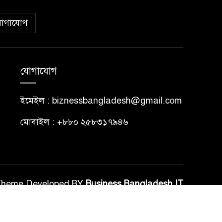
োগাযোগ
যোগাযোগ
ইমেইল : biznessbangladesh@gmail.com
মোবাইল : +৮৮০ ২৫৮৩১৭৯৪৬
Theme Developed BY
Business Bangladesh IT