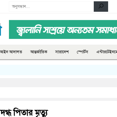
আইন আদালত
আন্তর্জাতিক
সারাদেশ
স্পোর্টস
এন্টারটেইনমে
দগ্ধ পিতার মৃত্যু