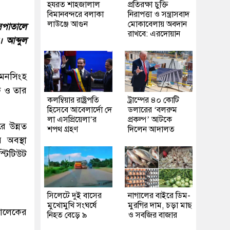
হযরত শাহজালাল
প্রতিরক্ষা চুক্তি
বিমানবন্দরে বলাকা
নিরাপত্তা ও সন্ত্রাসবাদ
লাউঞ্জে আগুন
মোকাবেলায় অবদান
সপাতালে
রাখবে: এরদোয়ান
 আব্দুল
মনসিংহ
ক ও তার
কলম্বিয়ার রাষ্ট্রপতি
ট্রাম্পের ৪০ কোটি
হিসেবে আবেলার্দো দে
ডলারের ‘বলরুম
লা এসপ্রিয়েলা’র
প্রকল্প’ আটকে
রে উন্নত
শপথ গ্রহণ
দিলেন আদালত
 অবস্থা
্টিটিউট
সিলেটে দুই বাসের
নাগালের বাইরে ডিম-
মুখোমুখি সংঘর্ষে
মুরগির দাম, চড়া মাছ
মালেকের
নিহত বেড়ে ৯
ও সবজির বাজার