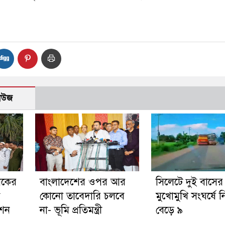
নিউজ
িকের
বাংলাদেশের ওপর আর
সিলেটে দুই বাসের
কোনো তাবেদারি চলবে
মুখোমুখি সংঘর্ষে 
েশন
না- ভূমি প্রতিমন্ত্রী
বেড়ে ৯