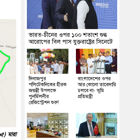
ভারত-চীনের ওপর ১০০ শতাংশ শুল্ক
আরোপের বিল পাস যুক্তরাষ্ট্রের সিনেটে
দিনাজপুর
বাংলাদেশের ওপর
পলিটেকনিকের হীরক
আর কোনো তাবেদারি
জয়ন্তী উপলক্ষে
চলবে না- ভূমি
পুনর্মিলনীর
প্রতিমন্ত্রী
রেজিস্ট্রেশন শুরু!
৬৫) মারা