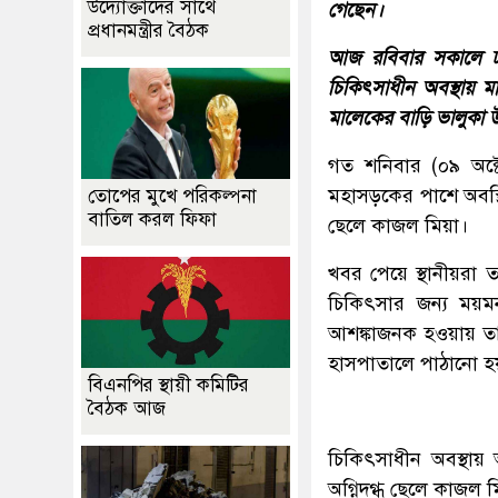
উদ্যোক্তাদের সাথে
গেছেন।
প্রধানমন্ত্রীর বৈঠক
আজ রবিবার সকালে ঢাকা
চিকিৎসাধীন অবস্থায় ম
মালেকের বাড়ি ভালুকা উ
গত শনিবার (০৯ অক্
মহাসড়কের পাশে অবস্থ
তোপের মুখে পরিকল্পনা
বাতিল করল ফিফা
ছেলে কাজল মিয়া।
খবর পেয়ে স্থানীয়রা তা
চিকিৎসার জন্য ময়মন
আশঙ্কাজনক হওয়ায় তাদে
হাসপাতালে পাঠানো হ
বিএনপির স্থায়ী কমিটির
বৈঠক আজ
চিকিৎসাধীন অবস্থায়
অগ্নিদগ্ধ ছেলে কাজল 