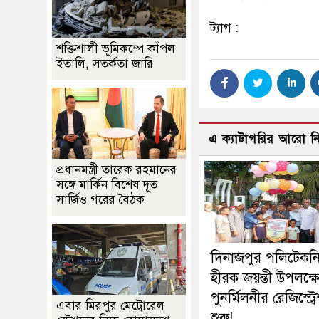
ট্যাগ :
শক্তিশালী ভূমিকম্পে কাঁপল
ইতালি, সতর্কতা জারি
এ ক্যাটাগরির আরো 
প্রধানমন্ত্রী তারেক রহমানের
সঙ্গে মার্কিন বিশেষ দূত
সার্জিও গরের বৈঠক
দিনাজপুর পলিটেকন
হীরক জয়ন্তী উপলক্ষে
পুনর্মিলনীর রেজিস্ট্র
এবার মিরপুর মেট্রোরেল
শুরু!