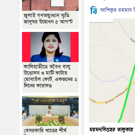
আশিকুর রহমান ম
জুলাই গণঅভ্যুত্থান স্মৃতি
জাদুঘর উদ্বোধন ৫ আগস্ট
কালিহাতীতে অবৈধ বালু
উত্তোলন ও মাটি কাটায়
মোবাইল কোর্ট, একজনের ২
দিনের কারাদণ্ড
ময়মনসিংহের ভালুকায় গ
বেসরকারি খাতের শীর্ষ