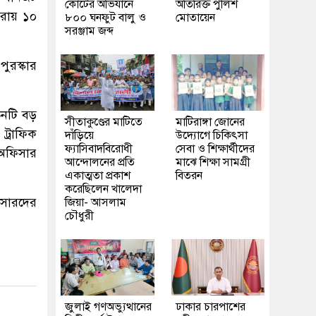
কোর্টের অভিযানে
অতিরিক্ত পুলিশ
করায় ১০
৮০০ ঘনফুট বালু ও
মোতায়েন
সরঞ্জাম জব্দ
পুরস্কার
তিনটি বড়
সীতাকুণ্ডের মাটিতে
মাটিরাঙ্গা জোনের
 ট্রাফিক
দাঁড়িয়ে
উদ্যোগে চিকিৎসা
ফ্যাসিবাদবিরোধী
সেবা ও শিক্ষার্থীদের
ক অফিসার
আন্দোলনের প্রতি
মাঝে শিক্ষা সামগ্রী
একাত্মতা প্রকাশ
বিতরন
করেছিলেন খালেদা
িসারদের
জিয়া- আসলাম
চৌধুরী
জুলাই গণঅভ্যুত্থানের
ঢাকার চারপাশের