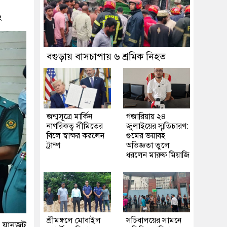
২
বগুড়ায় বাসচাপায় ৬ শ্রমিক নিহত
জন্মসূত্রে মার্কিন
গজারিয়ায় ২৪
নাগরিকত্ব সীমিতের
জুলাইয়ের স্মৃতিচারণ:
বিলে স্বাক্ষর করলেন
গুমের ভয়াবহ
ট্রাম্প
অভিজ্ঞতা তুলে
ধরলেন মারুফ মিয়াজি
শ্রীমঙ্গলে মোবাইল
সচিবালয়ের সামনে
ায় যানজট