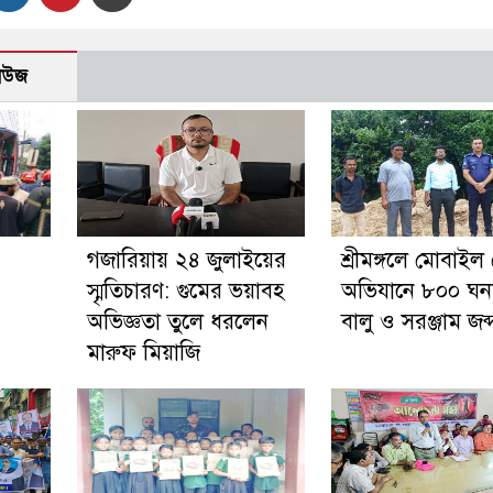
নিউজ
গজারিয়ায় ২৪ জুলাইয়ের
শ্রীমঙ্গলে মোবাইল 
স্মৃতিচারণ: গুমের ভয়াবহ
অভিযানে ৮০০ ঘন
অভিজ্ঞতা তুলে ধরলেন
বালু ও সরঞ্জাম জব্
মারুফ মিয়াজি