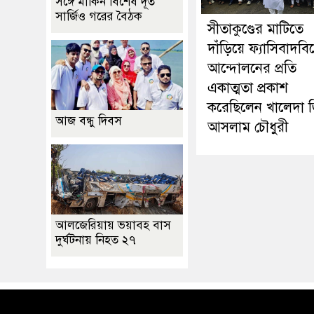
সঙ্গে মার্কিন বিশেষ দূত
সার্জিও গরের বৈঠক
সীতাকুণ্ডের মাটিতে
দাঁড়িয়ে ফ্যাসিবাদবি
আন্দোলনের প্রতি
একাত্মতা প্রকাশ
করেছিলেন খালেদা জ
আজ বন্ধু দিবস
আসলাম চৌধুরী
আলজেরিয়ায় ভয়াবহ বাস
দুর্ঘটনায় নিহত ২৭