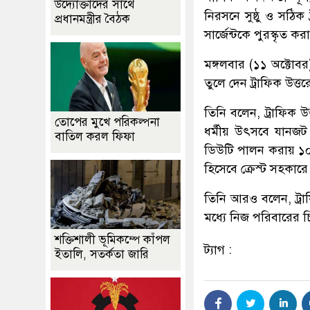
উদ্যোক্তাদের সাথে
নিরসনে সুষ্ঠু ও সঠিক
প্রধানমন্ত্রীর বৈঠক
সার্জেন্টকে পুরস্কৃত ক
মঙ্গলবার (১১ অক্টোবর)
তুলে দেন ট্রাফিক উত
তিনি বলেন, ট্রাফিক উত
তোপের মুখে পরিকল্পনা
ধর্মীয় উৎসবে যানজট ন
বাতিল করল ফিফা
ডিউটি পালন করায় ১০ জন
হিসেবে ক্রেস্ট সহকারে
তিনি আরও বলেন, ট্রা
মধ্যে নিজ পরিবারের চ
শক্তিশালী ভূমিকম্পে কাঁপল
ট্যাগ :
ইতালি, সতর্কতা জারি