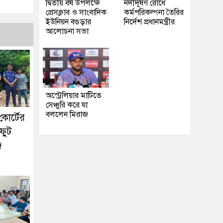
দ্বিতীয় বর্ষ উপলক্ষে
নদীদূষণ রোধে
প্রেসক্লাব ও সাংবাদিক
কর্মপরিকল্পনা তৈরির
ইউনিয়ন বগুড়ার
নির্দেশ প্রধানমন্ত্রীর
আলোচনা সভা
অস্ট্রেলিয়ার মাটিতে
সেঞ্চুরি করে যা
বললেন মিরাজ
কোর্টের
ফুট
দ