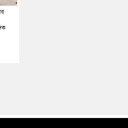
ের
দিক