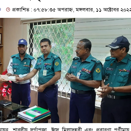
ফ
প্রকাশিত : ০৭:৫৮:৩৫ অপরাহ্ন, মঙ্গলবার, ১১ অক্টোবর ২০২
যায়ন, শারদীয় দূর্গাপূজা, ঈদে মিলাদুন্নবী এবং প্রবারণা পূর্ণীম