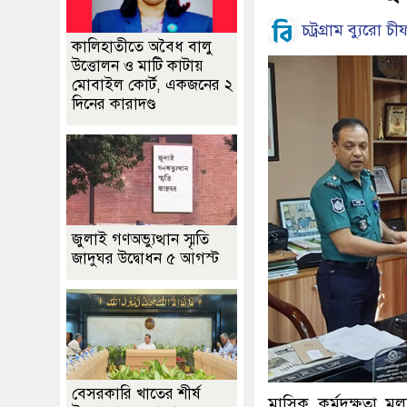
চট্রগ্রাম ব্যুরো চী
কালিহাতীতে অবৈধ বালু
উত্তোলন ও মাটি কাটায়
মোবাইল কোর্ট, একজনের ২
দিনের কারাদণ্ড
জুলাই গণঅভ্যুত্থান স্মৃতি
জাদুঘর উদ্বোধন ৫ আগস্ট
বেসরকারি খাতের শীর্ষ
মাসিক কর্মদক্ষতা মূল্